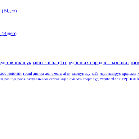
 (Відео)
 (Відео)
ставників української нації серед інших народів – зазнали фіаск
олос новини
зсу
гроші
дитина
допомога
діти
загинув
київ
коронавірус
крадіжка
тернопі
тернопілля
суд
нт
розшук
росія
рятувальники
сергій надал
смерть
спорт