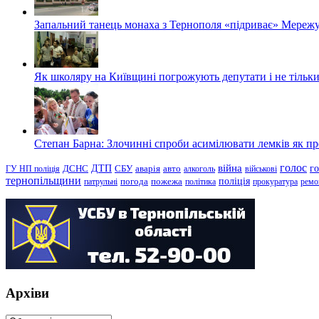
Запальний танець монаха з Тернополя «підриває» Мережу
Як школяру на Київщині погрожують депутати і не тільки
Степан Барна: Злочинні спроби асимілювати лемків як пред
голос
війна
г
ДТП
ГУ НП поліція
ДСНС
СБУ
аварія
авто
алкоголь
військові
тернопільщини
поліція
патрульні
погода
пожежа
політика
прокуратура
ремо
Архіви