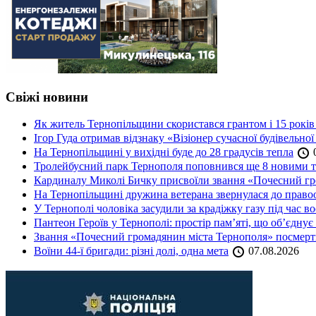
Свіжі новини
Як житель Тернопільщини скористався грантом і 15 років
Ігор Гуда отримав відзнаку «Візіонер сучасної будівельної
На Тернопільщині у вихідні буде до 28 градусів тепла
0
Тролейбусний парк Тернополя поповнився ще 8 новими 
Кардиналу Миколі Бичку присвоїли звання «Почесний гр
На Тернопільщині дружина ветерана звернулася до правоох
У Тернополі чоловіка засудили за крадіжку газу під час в
Пантеон Героїв у Тернополі: простір пам’яті, що об’єднує
Звання «Почесний громадянин міста Тернополя» посмерт
Воїни 44-ї бригади: різні долі, одна мета
07.08.2026