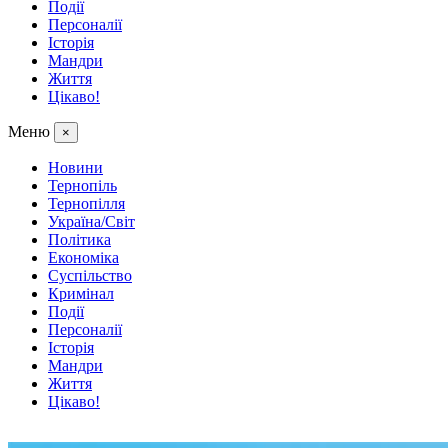
Події
Персоналії
Історія
Мандри
Життя
Цікаво!
Меню
×
Новини
Тернопіль
Тернопілля
Україна/Світ
Політика
Економіка
Суспільство
Кримінал
Події
Персоналії
Історія
Мандри
Життя
Цікаво!