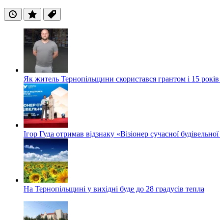
Останні
Популярні
Теги
Як житель Тернопільщини скористався грантом і 15 років
Ігор Гуда отримав відзнаку «Візіонер сучасної будівельної
На Тернопільщині у вихідні буде до 28 градусів тепла