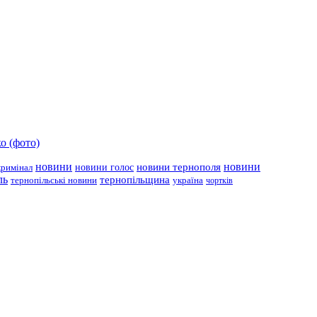
о (фото)
новини
новини тернополя
новини
новини голос
кримінал
ль
тернопільщина
україна
тернопільські новини
чортків