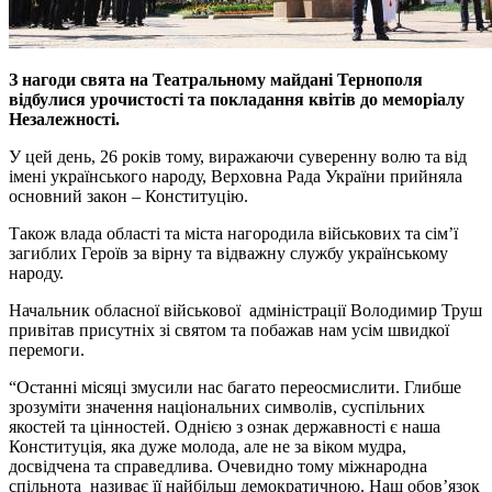
З нагоди свята на Театральному майданi Тернополя
вiдбулися урочистостi та покладання квiтiв до меморiалу
Незалежностi.
У цей день, 26 рокiв тому, виражаючи суверенну волю та вiд
iменi українського народу, Верховна Рада України прийняла
основний закон – Конституцiю.
Також влада областi та мiста нагородила вiйськових та сiм’ї
загиблих Героїв за вiрну та вiдважну службу українському
народу.
Начальник обласної вiйськової адмiнiстрацiї Володимир Труш
привiтав присутнiх зi святом та побажав нам усiм швидкої
перемоги.
“Останнi мiсяцi змусили нас багато переосмислити. Глибше
зрозумiти значення нацiональних символiв, суспiльних
якостей та цiнностей. Однiєю з ознак державностi є наша
Конституцiя, яка дуже молода, але не за вiком мудра,
досвiдчена та справедлива. Очевидно тому мiжнародна
спiльнота називає її найбiльш демократичною. Наш обов’язок