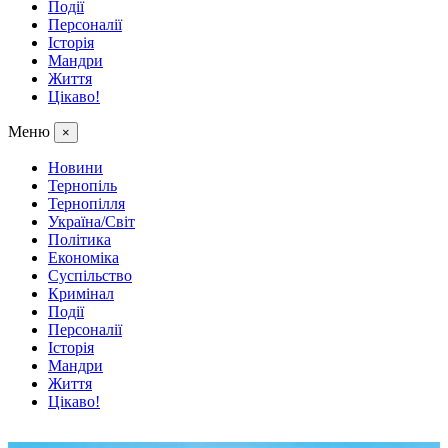
Події
Персоналії
Історія
Мандри
Життя
Цікаво!
Меню
×
Новини
Тернопіль
Тернопілля
Україна/Світ
Політика
Економіка
Суспільство
Кримінал
Події
Персоналії
Історія
Мандри
Життя
Цікаво!