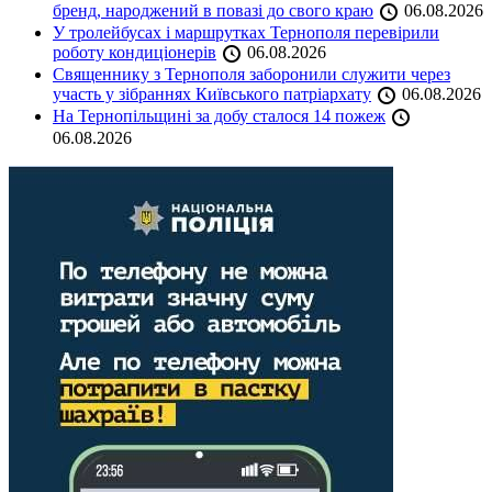
бренд, народжений в повазі до свого краю
06.08.2026
У тролейбусах і маршрутках Тернополя перевірили
роботу кондиціонерів
06.08.2026
Священнику з Тернополя заборонили служити через
участь у зібраннях Київського патріархату
06.08.2026
На Тернопільщині за добу сталося 14 пожеж
06.08.2026