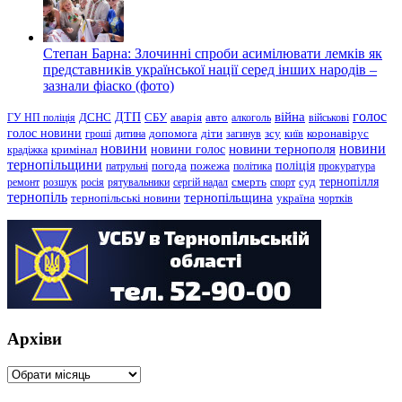
Степан Барна: Злочинні спроби асимілювати лемків як
представників української нації серед інших народів –
зазнали фіаско (фото)
голос
війна
ДТП
ГУ НП поліція
ДСНС
СБУ
аварія
авто
алкоголь
військові
голос новини
зсу
гроші
дитина
допомога
діти
загинув
київ
коронавірус
новини
новини тернополя
новини
новини голос
кримінал
крадіжка
тернопільщини
поліція
патрульні
погода
пожежа
політика
прокуратура
тернопілля
суд
ремонт
розшук
росія
рятувальники
сергій надал
смерть
спорт
тернопіль
тернопільщина
україна
тернопільські новини
чортків
Архіви
Архіви