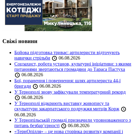
Свіжі новини
Бойова підготовка триває: артилеристи відточують
навички стрільби
06.08.2026
Соцзахист, робота установ, культурні ініціативи: з якими
питаннями звертаються громадяни до Тараса Пастуха
06.08.2026
Бої, поранення і повернення: шлях артилериста 44-ї
бригади
06.08.2026
У Тернополі знову зафіксували температурний рекорд
06.08.2026
У Тернополі відкриють виставку живопису та
скульптури закарпатського подружжя митців Корж
06.08.2026
У Тернопільській громаді призначили уповноваженого з
питань безбар’єрності
06.08.2026
«ТернОпілля» – це нова сторінка розвитку компанії і