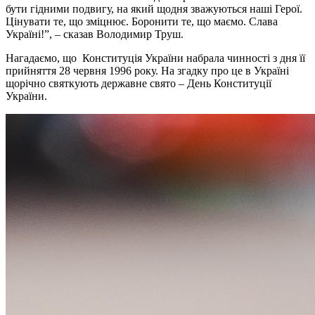
бути гiдними подвигу, на який щодня зважуються нашi Герої.
Цiнувати те, що змiцнює. Боронити те, що маємо. Слава
Українi!”, – сказав Володимир Труш.
Нагадаємо, що Конституцiя України набрала чинностi з дня її
прийняття 28 червня 1996 року. На згадку про це в Українi
щорiчно святкують державне свято – День Конституцiї
України.