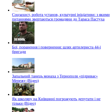
Соцзахист, робота установ, культурні ініціативи: з якими
питаннями звертаються громадяни до Тараса Пастуха
Бої, поранення і повернення: шлях артилериста 44-ї
бригади
Запальний танець монаха з Тернополя «підриває»
Мережу (Відео)
Як школяру на Київщині погрожують депутати і не
тільки (Відео)