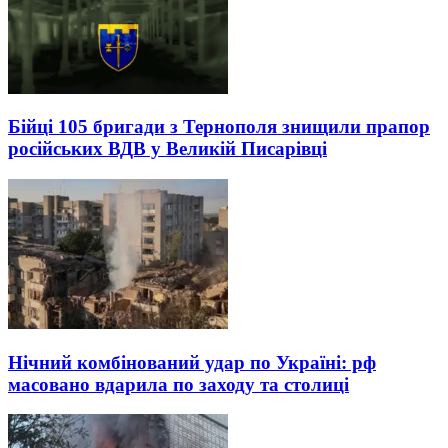
Бійці 105 бригади з Тернополя знищили прапор
російських ВДВ у Великій Писарівці
Нічний комбінований удар по Україні: рф
масовано вдарила по заходу та столиці