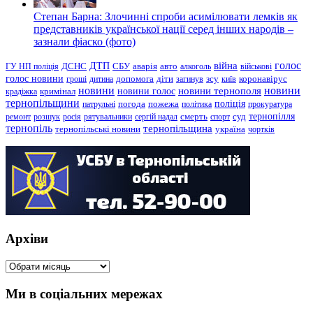
Степан Барна: Злочинні спроби асимілювати лемків як
представників української нації серед інших народів –
зазнали фіаско (фото)
голос
війна
ДТП
ГУ НП поліція
ДСНС
СБУ
аварія
авто
алкоголь
військові
голос новини
зсу
гроші
дитина
допомога
діти
загинув
київ
коронавірус
новини
новини тернополя
новини
новини голос
кримінал
крадіжка
тернопільщини
поліція
патрульні
погода
пожежа
політика
прокуратура
тернопілля
суд
ремонт
розшук
росія
рятувальники
сергій надал
смерть
спорт
тернопіль
тернопільщина
україна
тернопільські новини
чортків
Архіви
Архіви
Ми в соціальних мережах