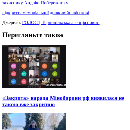
захиснику Андрію Побережнику
відкриття меморіальної дошки
війна
віськові
Джерело:
ГОЛОС || Тернопільська агенція новин
Перегляньте також
«Закрита» нарада Міноборони рф виявилася не
такою вже закритою