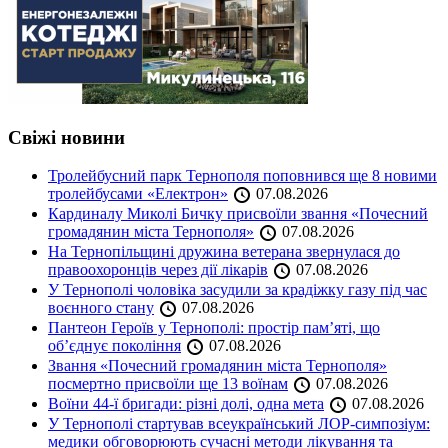
Свіжі новини
Тролейбусний парк Тернополя поповнився ще 8 новими
тролейбусами «Електрон»
07.08.2026
Кардиналу Миколі Бичку присвоїли звання «Почесний
громадянин міста Тернополя»
07.08.2026
На Тернопільщині дружина ветерана звернулася до
правоохоронців через дії лікарів
07.08.2026
У Тернополі чоловіка засудили за крадіжку газу під час
воєнного стану
07.08.2026
Пантеон Героїв у Тернополі: простір пам’яті, що
об’єднує покоління
07.08.2026
Звання «Почесний громадянин міста Тернополя»
посмертно присвоїли ще 13 воїнам
07.08.2026
Воїни 44-ї бригади: різні долі, одна мета
07.08.2026
У Тернополі стартував всеукраїнський ЛОР-симпозіум:
медики обговорюють сучасні методи лікування та