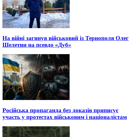
На війні загинув військовий із Тернополя Олег
Шелетин на псевдо «Дуб»
Російська пропаганда без доказів приписує
участь у протестах військовим і націоналістам