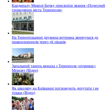
Кардиналу Миколі Бичку присвоїли звання «Почесний
громадянин міста Тернополя»
На Тернопільщині дружина ветерана звернулася до
правоохоронців через дії лікарів
Запальний танець монаха з Тернополя «підриває»
Мережу (Відео)
Як школяру на Київщині погрожують депутати і не
тільки (Відео)