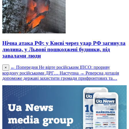
Нічна атака РФ: у Києві через удар РФ загинула
людина, у Львові пошкоджені будинки, під
завалами люди
← Попередня
Не вірте російським ІПСО: прориву
×
кордону російськими ДРГ…
Наступна →
Реверсна дотація
допоможе державі захистити громади прифронтових та…