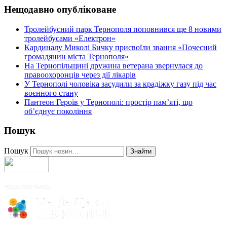
Нещодавно опубліковане
Тролейбусний парк Тернополя поповнився ще 8 новими
тролейбусами «Електрон»
Кардиналу Миколі Бичку присвоїли звання «Почесний
громадянин міста Тернополя»
На Тернопільщині дружина ветерана звернулася до
правоохоронців через дії лікарів
У Тернополі чоловіка засудили за крадіжку газу під час
воєнного стану
Пантеон Героїв у Тернополі: простір пам’яті, що
об’єднує покоління
Пошук
Пошук
Знайти