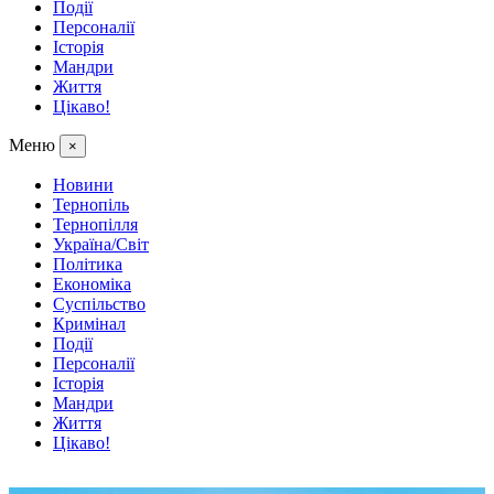
Події
Персоналії
Історія
Мандри
Життя
Цікаво!
Меню
×
Новини
Тернопіль
Тернопілля
Україна/Світ
Політика
Економіка
Суспільство
Кримінал
Події
Персоналії
Історія
Мандри
Життя
Цікаво!