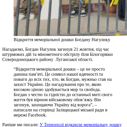
Відкриття меморіальної дошки Богдану Нагулику
Нагадаємо, Богдан Нагулик загинув 21 жовтня, під час
штурмових дій та мінометного обстрілу біля Білогорівки
Сєверодонецького району Луганської області.
“Відкриття меморіальної дошки – це не просто
данина пам’яті. Це символ нашої вдячності та
поваги до всіх тих, хто, як Богдан, мужньо став на
захист України. Це нагадування про те, якою
високою ціною здобувається мир та свобода.
Богдан з честю та гідністю до останньої миті свого
життя був вірним військовому обов’язку. Він
загинув, захищаючи Україну від ворога”, –
написали на сторінці Заліщицької міської ради в
мережі Facebook.
Раніше ми писали:
У Тернополі відкрили меморіальну дошку