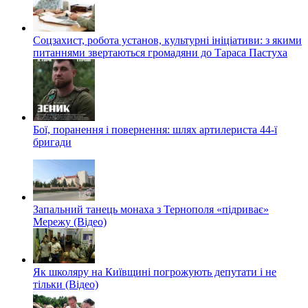
Соцзахист, робота установ, культурні ініціативи: з якими
питаннями звертаються громадяни до Тараса Пастуха
Бої, поранення і повернення: шлях артилериста 44-ї
бригади
Запальний танець монаха з Тернополя «підриває»
Мережу (Відео)
Як школяру на Київщині погрожують депутати і не
тільки (Відео)