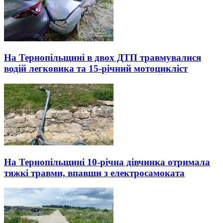
На Тернопільщині в двох ДТП травмувалися
водій легковика та 15-річний мотоцикліст
На Тернопільщині 10-річна дівчинка отримала
тяжкі травми, впавши з електросамоката