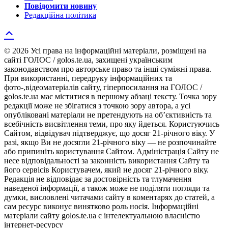
Повідомити новину
Редакційна політика
© 2026 Усі права на інформаційні матеріали, розміщені на
сайті ГОЛОС / golos.te.ua, захищені українським
законодавством про авторське право та інші суміжні права.
При використанні, передруку інформаційних та
фото-,відеоматеріалів сайту, гіперпосилання на ГОЛОС /
golos.te.ua має міститися в першому абзаці тексту. Точка зору
редакції може не збігатися з точкою зору автора, а усі
опубліковані матеріали не претендують на об’єктивність та
всебічність висвітлення теми, про яку йдеться. Користуючись
Сайтом, відвідувач підтверджує, що досяг 21-річного віку. У
разі, якщо Ви не досягли 21-річного віку — не розпочинайте
або припиніть користування Сайтом. Адміністрація Сайту не
несе відповідальності за законність використання Сайту та
його сервісів Користувачем, який не досяг 21-річного віку.
Редакція не відповідає за достовірність та тлумачення
наведеної інформації, а також може не поділяти погляди та
думки, висловлені читачами сайту в коментарях до статей, а
сам ресурс виконує винятково роль носія. Інформаційні
матеріали сайту golos.te.ua є інтелектуальною власністю
інтернет-ресурсу