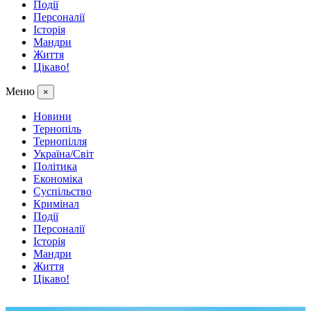
Події
Персоналії
Історія
Мандри
Життя
Цікаво!
Меню
×
Новини
Тернопіль
Тернопілля
Україна/Світ
Політика
Економіка
Суспільство
Кримінал
Події
Персоналії
Історія
Мандри
Життя
Цікаво!