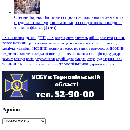
Степан Барна: Злочинні спроби асимілювати лемків як
представників української нації серед інших народів –
зазнали фіаско (фото)
голос
війна
ДТП
ГУ НП поліція
ДСНС
СБУ
аварія
авто
алкоголь
військові
голос новини
зсу
гроші
дитина
допомога
діти
загинув
київ
коронавірус
новини
новини тернополя
новини
новини голос
кримінал
крадіжка
тернопільщини
поліція
патрульні
погода
пожежа
політика
прокуратура
тернопілля
суд
ремонт
розшук
росія
рятувальники
сергій надал
смерть
спорт
тернопіль
тернопільщина
україна
тернопільські новини
чортків
Архіви
Архіви