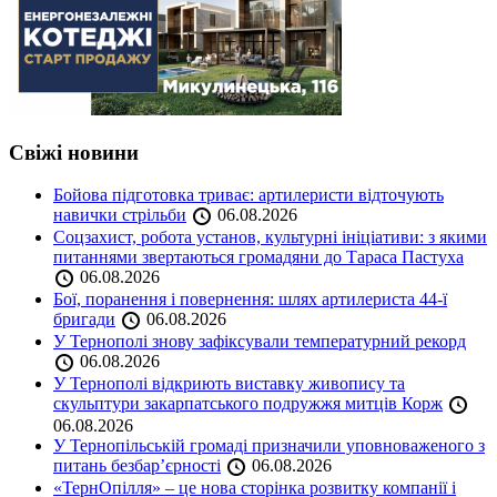
Свіжі новини
Бойова підготовка триває: артилеристи відточують
навички стрільби
06.08.2026
Соцзахист, робота установ, культурні ініціативи: з якими
питаннями звертаються громадяни до Тараса Пастуха
06.08.2026
Бої, поранення і повернення: шлях артилериста 44-ї
бригади
06.08.2026
У Тернополі знову зафіксували температурний рекорд
06.08.2026
У Тернополі відкриють виставку живопису та
скульптури закарпатського подружжя митців Корж
06.08.2026
У Тернопільській громаді призначили уповноваженого з
питань безбар’єрності
06.08.2026
«ТернОпілля» – це нова сторінка розвитку компанії і