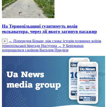
На Тернопільщині судитимуть водія
екскаватора, через дії якого загинув пасажир
← Попередня
Більше, ніж слова: історія позивних воїнів
×
тернопільської бригади
Наступна →
У Бережанах
попрощалися з воїном Василем Придієм