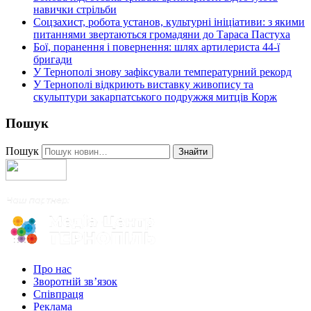
навички стрільби
Соцзахист, робота установ, культурні ініціативи: з якими
питаннями звертаються громадяни до Тараса Пастуха
Бої, поранення і повернення: шлях артилериста 44-ї
бригади
У Тернополі знову зафіксували температурний рекорд
У Тернополі відкриють виставку живопису та
скульптури закарпатського подружжя митців Корж
Пошук
Пошук
Знайти
Про нас
Зворотній зв’язок
Співпраця
Реклама