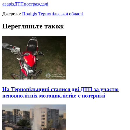
аварія
ДТП
постраждалі
Джерело:
Поліція Тернопільської області
Перегляньте також
На Тернопільщині сталися дві ДТП за участю
неповнолітніх мотоциклістів: є потерпілі