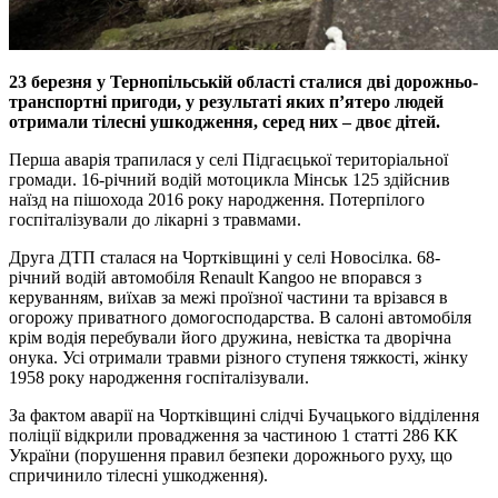
23 березня у Тернопільській області сталися дві дорожньо-
транспортні пригоди, у результаті яких п’ятеро людей
отримали тілесні ушкодження, серед них – двоє дітей.
Перша аварія трапилася у селі Підгаєцької територіальної
громади. 16-річний водій мотоцикла Мінськ 125 здійснив
наїзд на пішохода 2016 року народження. Потерпілого
госпіталізували до лікарні з травмами.
Друга ДТП сталася на Чортківщині у селі Новосілка. 68-
річний водій автомобіля Renault Kangoo не впорався з
керуванням, виїхав за межі проїзної частини та врізався в
огорожу приватного домогосподарства. В салоні автомобіля
крім водія перебували його дружина, невістка та дворічна
онука. Усі отримали травми різного ступеня тяжкості, жінку
1958 року народження госпіталізували.
За фактом аварії на Чортківщині слідчі Бучацького відділення
поліції відкрили провадження за частиною 1 статті 286 КК
України (порушення правил безпеки дорожнього руху, що
спричинило тілесні ушкодження).