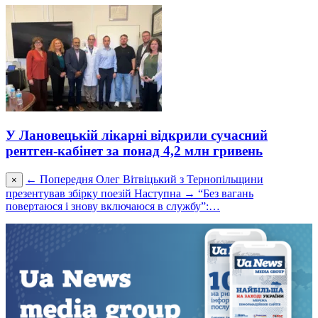
У Лановецькій лікарні відкрили сучасний
рентген-кабінет за понад 4,2 млн гривень
← Попередня
Олег Вітвіцький з Тернопільщини
×
презентував збірку поезій
Наступна →
“Без вагань
повертаюся і знову включаюся в службу”:…