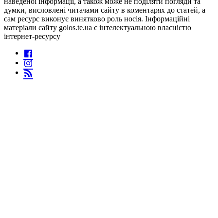
наведеної інформації, а також може не поділяти погляди та
думки, висловлені читачами сайту в коментарях до статей, а
сам ресурс виконує винятково роль носія. Інформаційні
матеріали сайту golos.te.ua є інтелектуальною власністю
інтернет-ресурсу