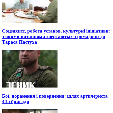
Соцзахист, робота установ, культурні ініціативи:
з якими питаннями звертаються громадяни до
Тараса Пастуха
Бої, поранення і повернення: шлях артилериста
44-ї бригади