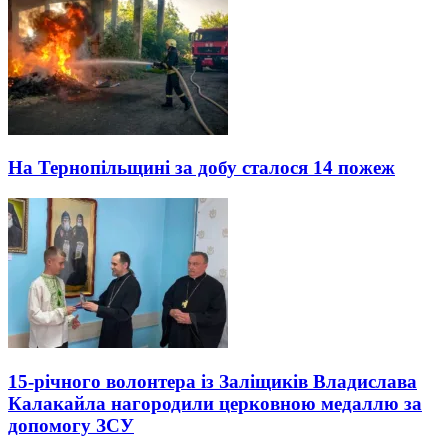
На Тернопільщині за добу сталося 14 пожеж
15-річного волонтера із Заліщиків Владислава
Калакайла нагородили церковною медаллю за
допомогу ЗСУ