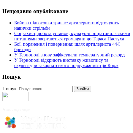
Нещодавно опубліковане
Бойова підготовка триває: артилеристи відточують
навички стрільби
Соцзахист, робота установ, культурні ініціативи: з якими
питаннями звертаються громадяни до Тараса Пастуха
Бої, поранення і повернення: шлях артилериста 44-ї
бригади
У Тернополі знову зафіксували температурний рекорд
У Тернополі відкриють виставку живопису та
скульптури закарпатського подружжя митців Корж
Пошук
Пошук
Знайти