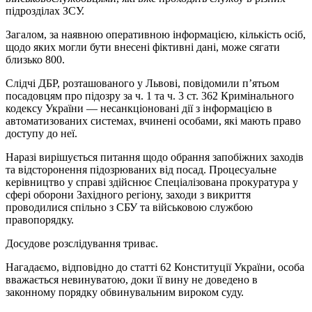
підрозділах ЗСУ.
Загалом, за наявною оперативною інформацією, кількість осіб,
щодо яких могли бути внесені фіктивні дані, може сягати
близько 800.
Слідчі ДБР, розташованого у Львові, повідомили п’ятьом
посадовцям про підозру за ч. 1 та ч. 3 ст. 362 Кримінального
кодексу України — несанкціоновані дії з інформацією в
автоматизованих системах, вчинені особами, які мають право
доступу до неї.
Наразі вирішується питання щодо обрання запобіжних заходів
та відсторонення підозрюваних від посад. Процесуальне
керівництво у справі здійснює Спеціалізована прокуратура у
сфері оборони Західного регіону, заходи з викриття
проводилися спільно з СБУ та військовою службою
правопорядку.
Досудове розслідування триває.
Нагадаємо, відповідно до статті 62 Конституції України, особа
вважається невинуватою, доки її вину не доведено в
законному порядку обвинувальним вироком суду.