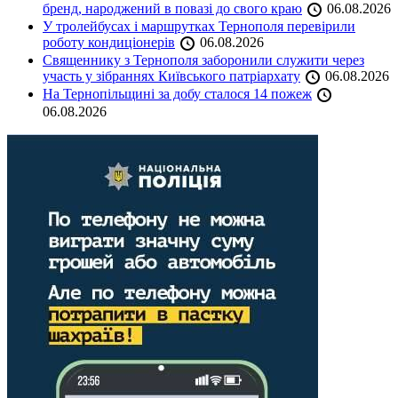
бренд, народжений в повазі до свого краю
06.08.2026
У тролейбусах і маршрутках Тернополя перевірили
роботу кондиціонерів
06.08.2026
Священнику з Тернополя заборонили служити через
участь у зібраннях Київського патріархату
06.08.2026
На Тернопільщині за добу сталося 14 пожеж
06.08.2026