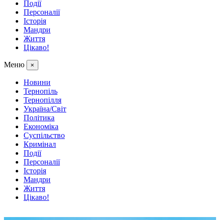
Події
Персоналії
Історія
Мандри
Життя
Цікаво!
Меню
×
Новини
Тернопіль
Тернопілля
Україна/Світ
Політика
Економіка
Суспільство
Кримінал
Події
Персоналії
Історія
Мандри
Життя
Цікаво!