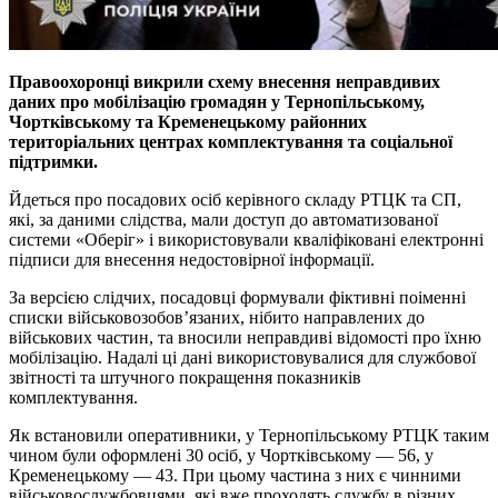
Правоохоронці викрили схему внесення неправдивих
даних про мобілізацію громадян у Тернопільському,
Чортківському та Кременецькому районних
територіальних центрах комплектування та соціальної
підтримки.
Йдеться про посадових осіб керівного складу РТЦК та СП,
які, за даними слідства, мали доступ до автоматизованої
системи «Оберіг» і використовували кваліфіковані електронні
підписи для внесення недостовірної інформації.
За версією слідчих, посадовці формували фіктивні поіменні
списки військовозобов’язаних, нібито направлених до
військових частин, та вносили неправдиві відомості про їхню
мобілізацію. Надалі ці дані використовувалися для службової
звітності та штучного покращення показників
комплектування.
Як встановили оперативники, у Тернопільському РТЦК таким
чином були оформлені 30 осіб, у Чортківському — 56, у
Кременецькому — 43. При цьому частина з них є чинними
військовослужбовцями, які вже проходять службу в різних