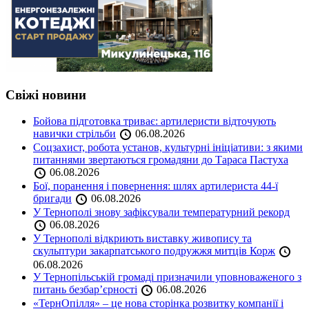
Свіжі новини
Бойова підготовка триває: артилеристи відточують
навички стрільби
06.08.2026
Соцзахист, робота установ, культурні ініціативи: з якими
питаннями звертаються громадяни до Тараса Пастуха
06.08.2026
Бої, поранення і повернення: шлях артилериста 44-ї
бригади
06.08.2026
У Тернополі знову зафіксували температурний рекорд
06.08.2026
У Тернополі відкриють виставку живопису та
скульптури закарпатського подружжя митців Корж
06.08.2026
У Тернопільській громаді призначили уповноваженого з
питань безбар’єрності
06.08.2026
«ТернОпілля» – це нова сторінка розвитку компанії і