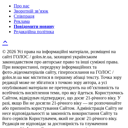
Про нас
Зворотній зв’язок
Співпраця
Реклама
Повідомити новину
Редакційна політика
© 2026 Усі права на інформаційні матеріали, розміщені на
сайті ГОЛОС / golos.te.ua, захищені українським
законодавством про авторське право та інші суміжні права.
При використанні, передруку інформаційних та
фото-,відеоматеріалів сайту, гіперпосилання на ГОЛОС /
golos.te.ua має міститися в першому абзаці тексту. Точка зору
редакції може не збігатися з точкою зору автора, а усі
опубліковані матеріали не претендують на об’єктивність та
всебічність висвітлення теми, про яку йдеться. Користуючись
Сайтом, відвідувач підтверджує, що досяг 21-річного віку. У
разі, якщо Ви не досягли 21-річного віку — не розпочинайте
або припиніть користування Сайтом. Адміністрація Сайту не
несе відповідальності за законність використання Сайту та
його сервісів Користувачем, який не досяг 21-річного віку.
Редакція не відповідає за достовірність та тлумачення