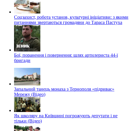
Соцзахист, робота установ, культурні ініціативи: з якими
питаннями звертаються громадяни до Тараса Пастуха
Бої, поранення і повернення: шлях артилериста 44-ї
бригади
Запальний танець монаха з Тернополя «підриває»
Мережу (Відео)
Як школяру на Київщині погрожують депутати і не
тільки (Відео)