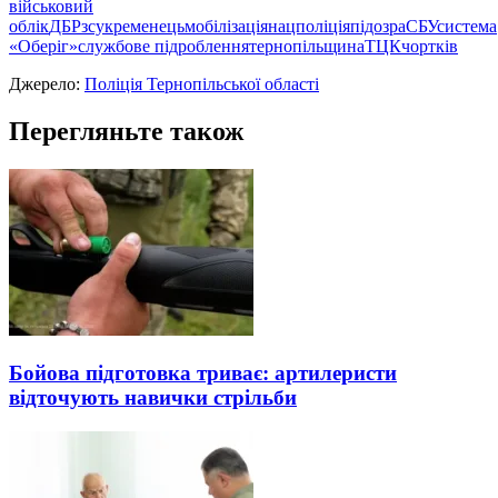
військовий
облік
ДБР
зсу
кременець
мобілізація
нацполіція
підозра
СБУ
система
«Оберіг»
службове підроблення
тернопільщина
ТЦК
чортків
Джерело:
Поліція Тернопільської області
Перегляньте також
Бойова підготовка триває: артилеристи
відточують навички стрільби