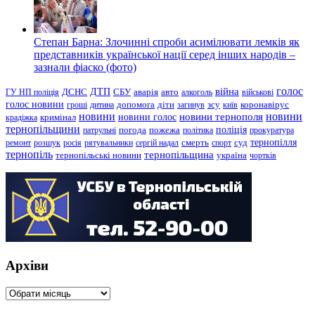
Степан Барна: Злочинні спроби асимілювати лемків як
представників української нації серед інших народів –
зазнали фіаско (фото)
голос
війна
ДТП
ГУ НП поліція
ДСНС
СБУ
аварія
авто
алкоголь
військові
голос новини
зсу
гроші
дитина
допомога
діти
загинув
київ
коронавірус
новини
новини тернополя
новини
новини голос
кримінал
крадіжка
тернопільщини
поліція
патрульні
погода
пожежа
політика
прокуратура
тернопілля
суд
ремонт
розшук
росія
рятувальники
сергій надал
смерть
спорт
тернопіль
тернопільщина
україна
тернопільські новини
чортків
Архіви
Архіви