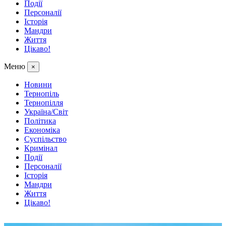
Події
Персоналії
Історія
Мандри
Життя
Цікаво!
Меню
×
Новини
Тернопіль
Тернопілля
Україна/Світ
Політика
Економіка
Суспільство
Кримінал
Події
Персоналії
Історія
Мандри
Життя
Цікаво!