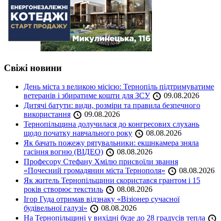
Свіжі новини
День міста з великою місією: Тернопіль підтримуватиме
ветеранів і збиратиме кошти для ЗСУ
09.08.2026
Дитячі батути: види, розміри та правила безпечного
використання
09.08.2026
Тернопільщина долучилася до конгресових слухань
щодо початку навчального року
08.08.2026
Як бачать пожежу рятувальники: екшнкамера зняла
гасіння вогню (ВІДЕО)
08.08.2026
Професору Стефану Хмілю присвоїли звання
«Почесний громадянин міста Тернополя»
08.08.2026
Як житель Тернопільщини скористався грантом і 15
років створює текстиль
08.08.2026
Ігор Гуда отримав відзнаку «Візіонер сучасної
будівельної галузі»
08.08.2026
На Тернопільщині у вихідні буде до 28 градусів тепла