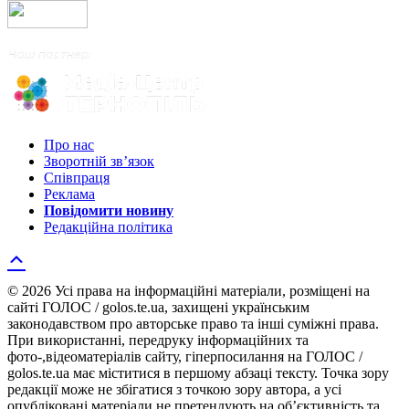
Про нас
Зворотній зв’язок
Співпраця
Реклама
Повідомити новину
Редакційна політика
© 2026 Усі права на інформаційні матеріали, розміщені на
сайті ГОЛОС / golos.te.ua, захищені українським
законодавством про авторське право та інші суміжні права.
При використанні, передруку інформаційних та
фото-,відеоматеріалів сайту, гіперпосилання на ГОЛОС /
golos.te.ua має міститися в першому абзаці тексту. Точка зору
редакції може не збігатися з точкою зору автора, а усі
опубліковані матеріали не претендують на об’єктивність та