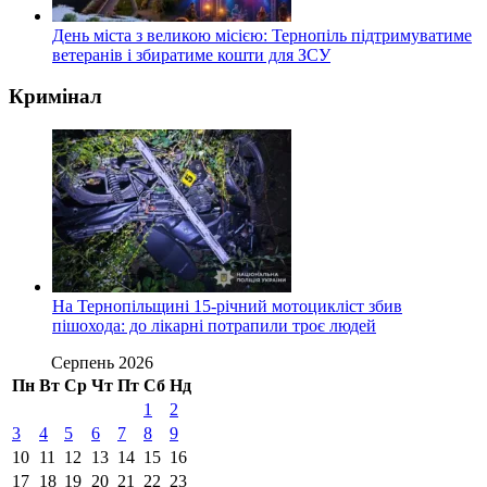
День міста з великою місією: Тернопіль підтримуватиме
ветеранів і збиратиме кошти для ЗСУ
Кримінал
На Тернопільщині 15-річний мотоцикліст збив
пішохода: до лікарні потрапили троє людей
Серпень 2026
Пн
Вт
Ср
Чт
Пт
Сб
Нд
1
2
3
4
5
6
7
8
9
10
11
12
13
14
15
16
17
18
19
20
21
22
23