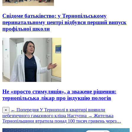
Свідоме батьківство: у Тернопільському
перинатальному центрі відбувся перший випуск
профільної школи
Не «просто стимуляція», а зважене рішення:
тернопільська лікар про індукцію пологів
← Попередня
У Тернополі в квартирі виявили
×
небезпечного гамазового кліща
Наступна →
Жителька
Тернопільщини втратила понад 100 тисяч гривень через…