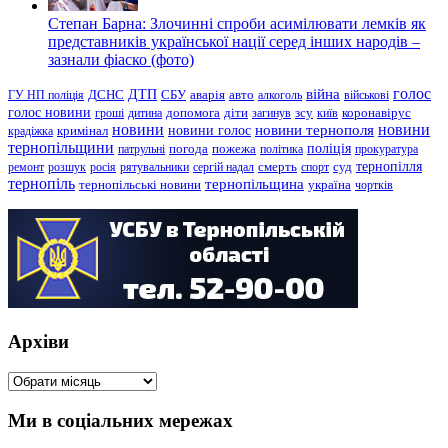
Степан Барна: Злочинні спроби асимілювати лемків як
представників української нації серед інших народів –
зазнали фіаско (фото)
голос
війна
ДТП
ГУ НП поліція
ДСНС
СБУ
аварія
авто
алкоголь
військові
голос новини
зсу
гроші
дитина
допомога
діти
загинув
київ
коронавірус
новини
новини тернополя
новини
новини голос
кримінал
крадіжка
тернопільщини
поліція
патрульні
погода
пожежа
політика
прокуратура
тернопілля
суд
ремонт
розшук
росія
рятувальники
сергій надал
смерть
спорт
тернопіль
тернопільщина
україна
тернопільські новини
чортків
Архіви
Архіви
Ми в соціальних мережах