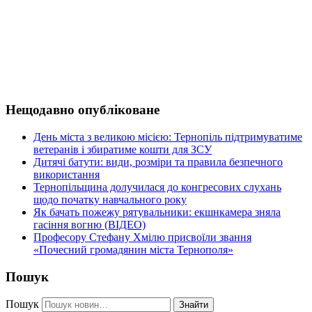
Нещодавно опубліковане
День міста з великою місією: Тернопіль підтримуватиме
ветеранів і збиратиме кошти для ЗСУ
Дитячі батути: види, розміри та правила безпечного
використання
Тернопільщина долучилася до конгресових слухань
щодо початку навчального року
Як бачать пожежу рятувальники: екшнкамера зняла
гасіння вогню (ВІДЕО)
Професору Стефану Хмілю присвоїли звання
«Почесний громадянин міста Тернополя»
Пошук
Пошук
Знайти