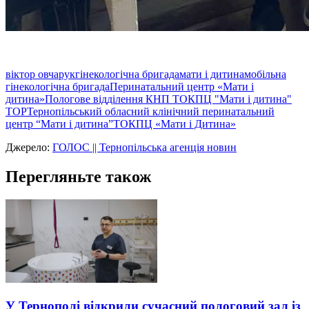
віктор овчарук
гінекологічна бригада
мати і дитина
мобільна
гінекологічна бригада
Перинатальний центр «Мати і
дитина»
Пологове відділення КНП ТОКПЦ "Мати і дитина"
ТОР
Тернопільський обласний клінічний перинатальний
центр “Мати і дитина”
ТОКПЦ «Мати і Дитина»
Джерело:
ГОЛОС || Тернопільська агенція новин
Перегляньте також
У Тернополі відкрили сучасний пологовий зал із