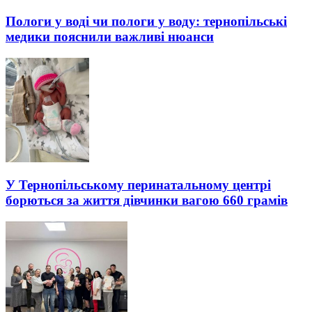
Пологи у воді чи пологи у воду: тернопільські
медики пояснили важливі нюанси
У Тернопільському перинатальному центрі
борються за життя дівчинки вагою 660 грамів