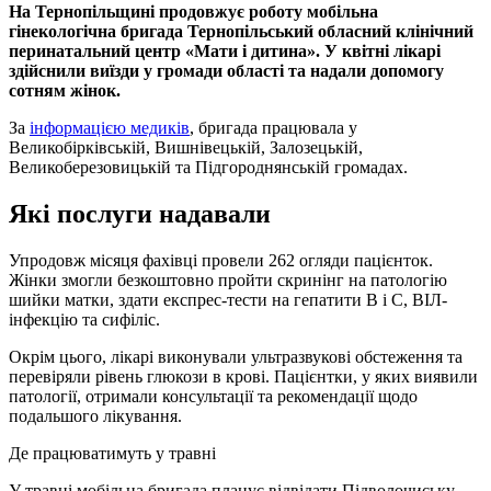
На Тернопільщині продовжує роботу мобільна
гінекологічна бригада Тернопільський обласний клінічний
перинатальний центр «Мати і дитина». У квітні лікарі
здійснили виїзди у громади області та надали допомогу
сотням жінок.
За
інформацією медиків
, бригада працювала у
Великобірківській, Вишнівецькій, Залозецькій,
Великоберезовицькій та Підгороднянській громадах.
Які послуги надавали
Упродовж місяця фахівці провели 262 огляди пацієнток.
Жінки змогли безкоштовно пройти скринінг на патологію
шийки матки, здати експрес-тести на гепатити В і С, ВІЛ-
інфекцію та сифіліс.
Окрім цього, лікарі виконували ультразвукові обстеження та
перевіряли рівень глюкози в крові. Пацієнтки, у яких виявили
патології, отримали консультації та рекомендації щодо
подальшого лікування.
Де працюватимуть у травні
У травні мобільна бригада планує відвідати Підволочиську,