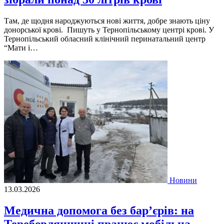
Там, де щодня народжуються нові життя, добре знають ціну
донорської крові. Пишуть у Тернопільському центрі крові. У
Тернопільський обласний клінічний перинатальний центр
“Мати і…
Новини
13.03.2026
Медична допомога без бар’єрів: на
Теребовлянщині працює мобільна