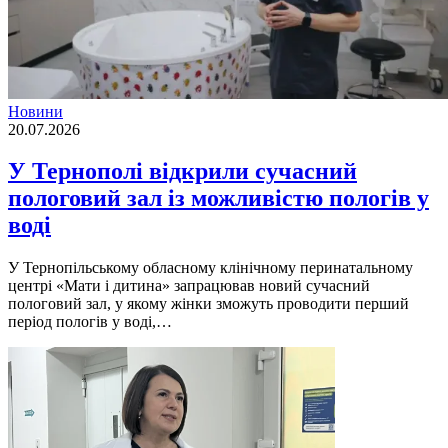
Новини
20.07.2026
У Тернополі відкрили сучасний
пологовий зал із можливістю пологів у
воді
У Тернопільському обласному клінічному перинатальному
центрі «Мати і дитина» запрацював новий сучасний
пологовий зал, у якому жінки зможуть проводити перший
період пологів у воді,…