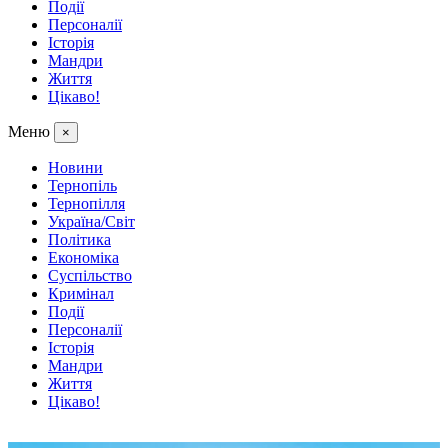
Події
Персоналії
Історія
Мандри
Життя
Цікаво!
Меню
×
Новини
Тернопіль
Тернопілля
Україна/Світ
Політика
Економіка
Суспільство
Кримінал
Події
Персоналії
Історія
Мандри
Життя
Цікаво!