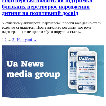
Партнерські пологи: як підтримка
близьких перетворює народження
дитини на позитивний досвід
У сучасному акушерстві партнерські пологи вже давно стали
золотим стандартом. Проте важливо розуміти, що роль
партнера — це не просто «бути поруч», а стати…
Пагінація
1
2
…
21
Наступні →
записів