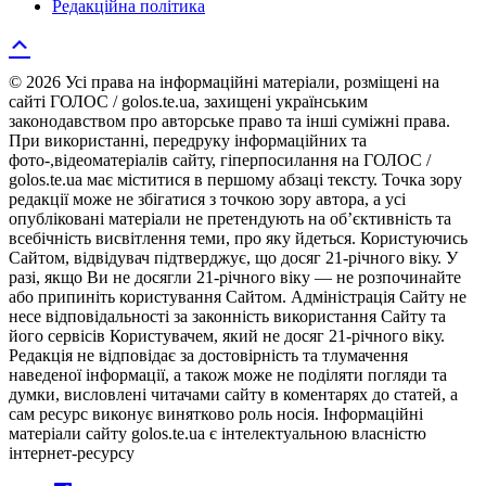
Редакційна політика
© 2026 Усі права на інформаційні матеріали, розміщені на
сайті ГОЛОС / golos.te.ua, захищені українським
законодавством про авторське право та інші суміжні права.
При використанні, передруку інформаційних та
фото-,відеоматеріалів сайту, гіперпосилання на ГОЛОС /
golos.te.ua має міститися в першому абзаці тексту. Точка зору
редакції може не збігатися з точкою зору автора, а усі
опубліковані матеріали не претендують на об’єктивність та
всебічність висвітлення теми, про яку йдеться. Користуючись
Сайтом, відвідувач підтверджує, що досяг 21-річного віку. У
разі, якщо Ви не досягли 21-річного віку — не розпочинайте
або припиніть користування Сайтом. Адміністрація Сайту не
несе відповідальності за законність використання Сайту та
його сервісів Користувачем, який не досяг 21-річного віку.
Редакція не відповідає за достовірність та тлумачення
наведеної інформації, а також може не поділяти погляди та
думки, висловлені читачами сайту в коментарях до статей, а
сам ресурс виконує винятково роль носія. Інформаційні
матеріали сайту golos.te.ua є інтелектуальною власністю
інтернет-ресурсу