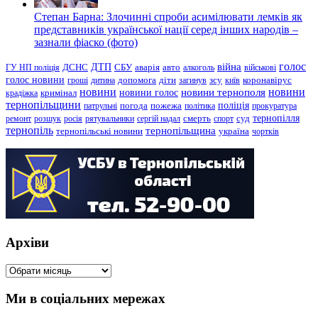
Степан Барна: Злочинні спроби асимілювати лемків як
представників української нації серед інших народів –
зазнали фіаско (фото)
голос
війна
ДТП
ГУ НП поліція
ДСНС
СБУ
аварія
авто
алкоголь
військові
голос новини
зсу
гроші
дитина
допомога
діти
загинув
київ
коронавірус
новини
новини тернополя
новини
новини голос
кримінал
крадіжка
тернопільщини
поліція
патрульні
погода
пожежа
політика
прокуратура
тернопілля
суд
ремонт
розшук
росія
рятувальники
сергій надал
смерть
спорт
тернопіль
тернопільщина
україна
тернопільські новини
чортків
Архіви
Архіви
Ми в соціальних мережах