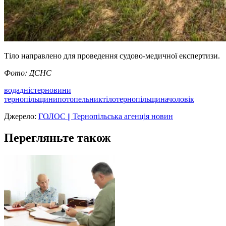
Тіло направлено для проведення судово-медичної експертизи.
Фото: ДСНС
вода
дністер
новини
тернопільщини
потопельник
тіло
тернопільщина
чоловік
Джерело:
ГОЛОС || Тернопільська агенція новин
Перегляньте також