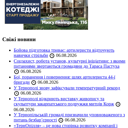
Свіжі новини
Бойова підготовка триває: артилеристи відточують
навички стрільби
06.08.2026
Соцзахист, робота установ, культурні ініціативи: з якими
питаннями звертаються громадяни до Тараса Пастуха
06.08.2026
Бої, поранення і повернення: шлях артилериста 44-ї
бригади
06.08.2026
У Тернополі знову зафіксували температурний рекорд
06.08.2026
У Тернополі відкриють виставку живопису та
скульптури закарпатського подружжя митців Корж
06.08.2026
У Тернопільській громаді призначили уповноваженого з
питань безбар’єрності
06.08.2026
«ТернОпілля» – це нова сторінка розвитку компанії і