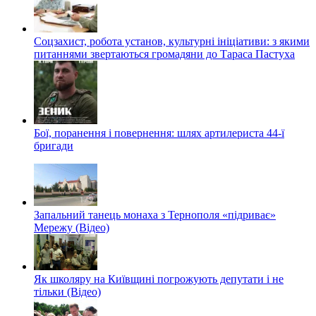
Соцзахист, робота установ, культурні ініціативи: з якими
питаннями звертаються громадяни до Тараса Пастуха
Бої, поранення і повернення: шлях артилериста 44-ї
бригади
Запальний танець монаха з Тернополя «підриває»
Мережу (Відео)
Як школяру на Київщині погрожують депутати і не
тільки (Відео)