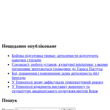
Нещодавно опубліковане
Бойова підготовка триває: артилеристи відточують
навички стрільби
Соцзахист, робота установ, культурні ініціативи: з якими
питаннями звертаються громадяни до Тараса Пастуха
Бої, поранення і повернення: шлях артилериста 44-ї
бригади
У Тернополі знову зафіксували температурний рекорд
У Тернополі відкриють виставку живопису та
скульптури закарпатського подружжя митців Корж
Пошук