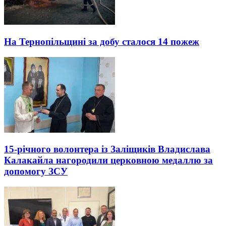
На Тернопільщині за добу сталося 14 пожеж
15-річного волонтера із Заліщиків Владислава
Калакайла нагородили церковною медаллю за
допомогу ЗСУ