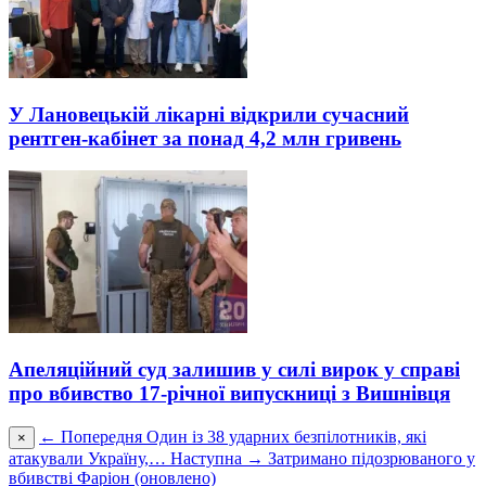
У Лановецькій лікарні відкрили сучасний
рентген-кабінет за понад 4,2 млн гривень
Апеляційний суд залишив у силі вирок у справі
про вбивство 17-річної випускниці з Вишнівця
← Попередня
Один із 38 ударних безпілотників, які
×
атакували Україну,…
Наступна →
Затримано підозрюваного у
вбивстві Фаріон (оновлено)