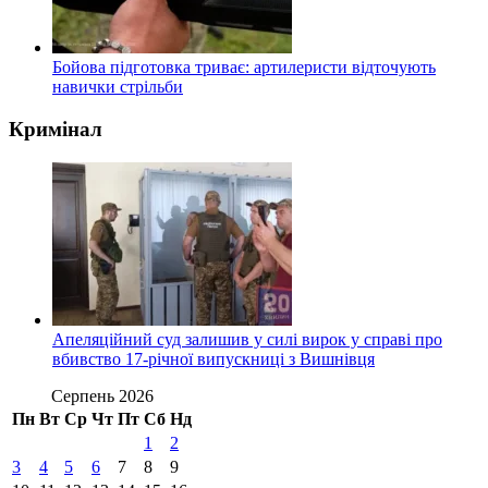
Бойова підготовка триває: артилеристи відточують
навички стрільби
Кримінал
Апеляційний суд залишив у силі вирок у справі про
вбивство 17-річної випускниці з Вишнівця
Серпень 2026
Пн
Вт
Ср
Чт
Пт
Сб
Нд
1
2
3
4
5
6
7
8
9