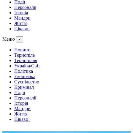
Події
Персоналії
Історія
Мандри
Життя
Цікаво!
Меню
×
Новини
Тернопіль
Тернопілля
Україна/Світ
Політика
Економіка
Суспільство
Кримінал
Події
Персоналії
Історія
Мандри
Життя
Цікаво!