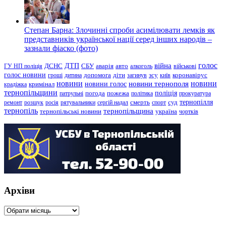
Степан Барна: Злочинні спроби асимілювати лемків як
представників української нації серед інших народів –
зазнали фіаско (фото)
голос
війна
ДТП
ГУ НП поліція
ДСНС
СБУ
аварія
авто
алкоголь
військові
голос новини
зсу
гроші
дитина
допомога
діти
загинув
київ
коронавірус
новини
новини тернополя
новини
новини голос
кримінал
крадіжка
тернопільщини
поліція
патрульні
погода
пожежа
політика
прокуратура
тернопілля
суд
ремонт
розшук
росія
рятувальники
сергій надал
смерть
спорт
тернопіль
тернопільщина
україна
тернопільські новини
чортків
Архіви
Архіви