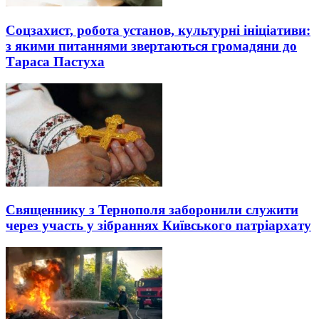
Соцзахист, робота установ, культурні ініціативи:
з якими питаннями звертаються громадяни до
Тараса Пастуха
Священнику з Тернополя заборонили служити
через участь у зібраннях Київського патріархату