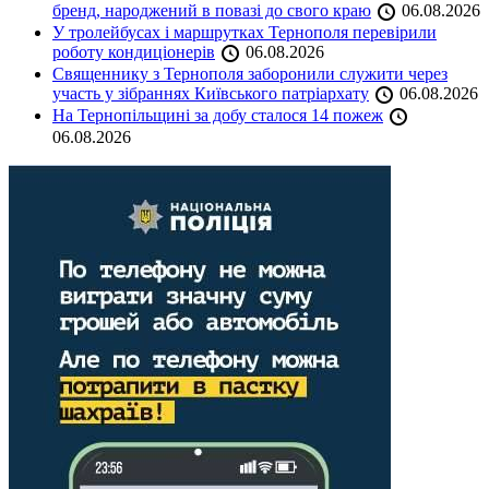
бренд, народжений в повазі до свого краю
06.08.2026
У тролейбусах і маршрутках Тернополя перевірили
роботу кондиціонерів
06.08.2026
Священнику з Тернополя заборонили служити через
участь у зібраннях Київського патріархату
06.08.2026
На Тернопільщині за добу сталося 14 пожеж
06.08.2026