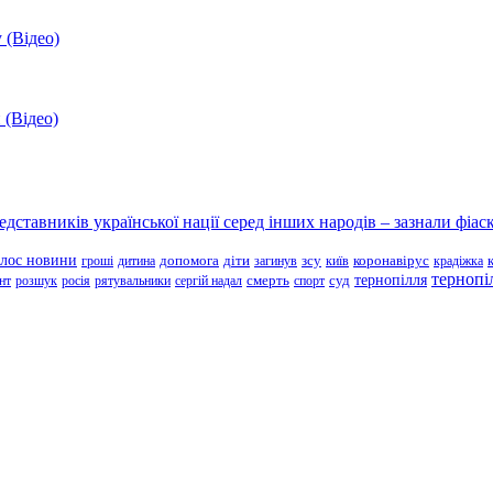
 (Відео)
 (Відео)
ставників української нації серед інших народів – зазнали фіаск
олос новини
зсу
гроші
дитина
допомога
діти
загинув
київ
коронавірус
крадіжка
тернопі
тернопілля
суд
нт
розшук
росія
рятувальники
сергій надал
смерть
спорт