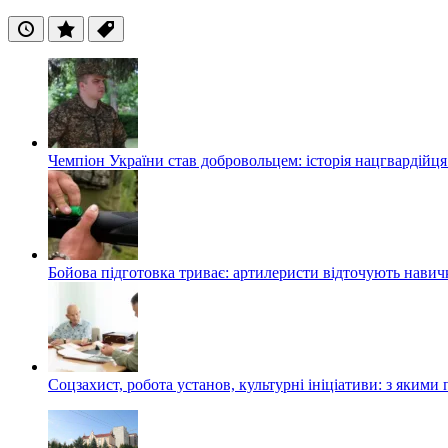
Останні
Популярні
Теги
Чемпіон України став добровольцем: історія нацгвардійц
Бойова підготовка триває: артилеристи відточують навич
Соцзахист, робота установ, культурні ініціативи: з яким