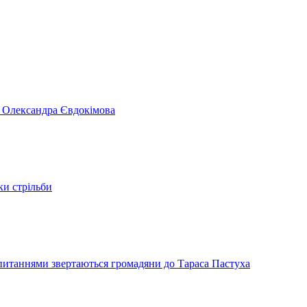
я Олександра Євдокімова
ки стрільби
и питаннями звертаються громадяни до Тараса Пастуха