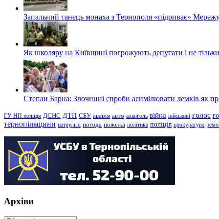
Запальний танець монаха з Тернополя «підриває» Мережу
Як школяру на Київщині погрожують депутати і не тільки
Степан Барна: Злочинні спроби асимілювати лемків як пред
голос
війна
г
ДТП
ГУ НП поліція
ДСНС
СБУ
аварія
авто
алкоголь
військові
тернопільщини
поліція
патрульні
погода
пожежа
політика
прокуратура
ремо
Архіви