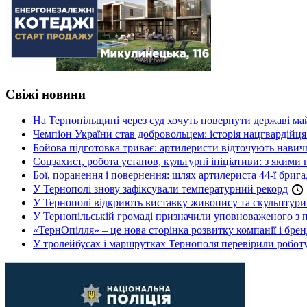
Свіжі новини
На Тернопільщині через суд хочуть повернути державі май
Чемпіон України став добровольцем: історія нацгвардійц
Бойова підготовка триває: артилеристи відточують навич
Соцзахист, робота установ, культурні ініціативи: з яким
Бої, поранення і повернення: шлях артилериста 44-ї бриг
У Тернополі знову зафіксували температурний рекорд
У Тернополі відкриють виставку живопису та скульптур
У Тернопільській громаді призначили уповноваженого з п
«ТернОпілля» – це нова сторінка розвитку компанії і бре
У тролейбусах і маршрутках Тернополя перевірили робот