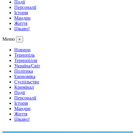
Події
Персоналії
Історія
Мандри
Життя
Цікаво!
Меню
×
Новини
Тернопіль
Тернопілля
Україна/Світ
Політика
Економіка
Суспільство
Кримінал
Події
Персоналії
Історія
Мандри
Життя
Цікаво!