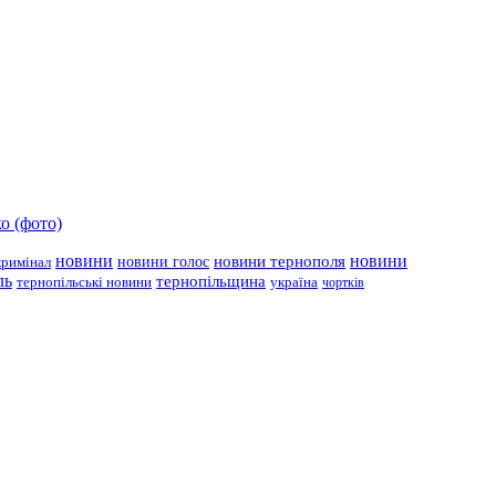
о (фото)
новини
новини тернополя
новини
новини голос
кримінал
ль
тернопільщина
україна
тернопільські новини
чортків