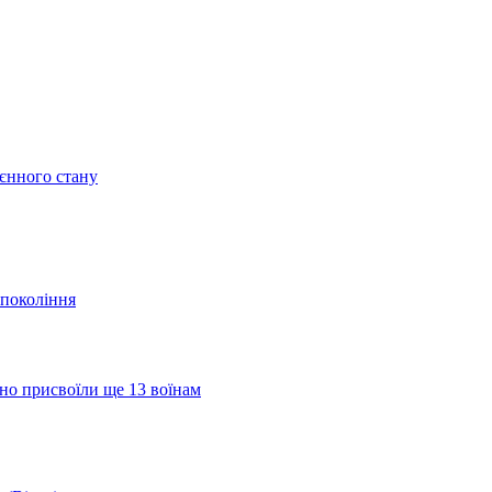
оєнного стану
 покоління
но присвоїли ще 13 воїнам