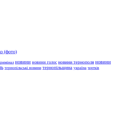
о (фото)
новини
новини тернополя
новини
новини голос
кримінал
ль
тернопільщина
україна
тернопільські новини
чортків