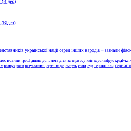
 (Відео)
 (Відео)
ставників української нації серед інших народів – зазнали фіаск
олос новини
зсу
гроші
дитина
допомога
діти
загинув
київ
коронавірус
крадіжка
тернопі
тернопілля
суд
нт
розшук
росія
рятувальники
сергій надал
смерть
спорт