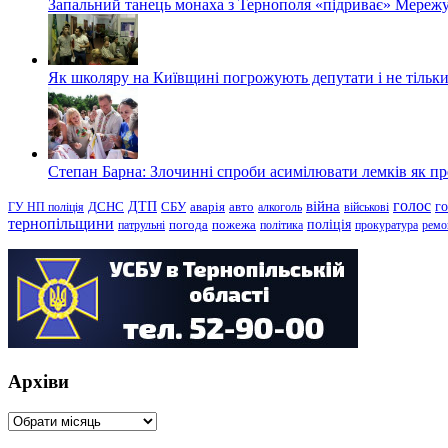
Запальний танець монаха з Тернополя «підриває» Мережу
Як школяру на Київщині погрожують депутати і не тільки
Степан Барна: Злочинні спроби асимілювати лемків як пред
голос
війна
г
ДТП
ГУ НП поліція
ДСНС
СБУ
аварія
авто
алкоголь
військові
тернопільщини
поліція
патрульні
погода
пожежа
політика
прокуратура
ремо
Архіви
Архіви