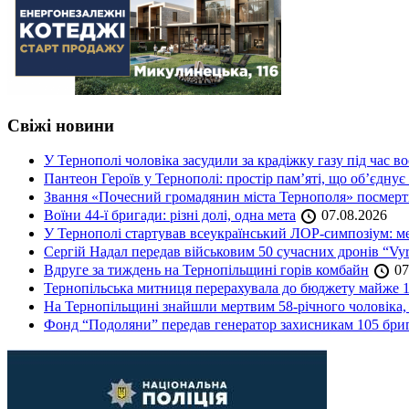
Свіжі новини
У Тернополі чоловіка засудили за крадіжку газу під час в
Пантеон Героїв у Тернополі: простір пам’яті, що об’єднує
Звання «Почесний громадянин міста Тернополя» посмерт
Воїни 44-ї бригади: різні долі, одна мета
07.08.2026
У Тернополі стартував всеукраїнський ЛОР-симпозіум: ме
Сергій Надал передав військовим 50 сучасних дронів “Vyr
Вдруге за тиждень на Тернопільщині горів комбайн
07
Тернопільська митниця перерахувала до бюджету майже 1
На Тернопільщині знайшли мертвим 58-річного чоловіка, 
Фонд “Подоляни” передав генератор захисникам 105 бри