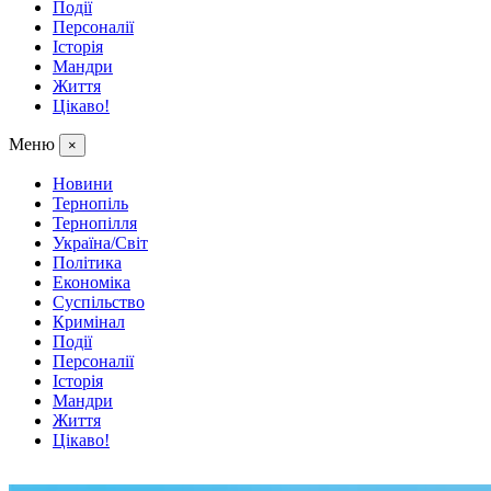
Події
Персоналії
Історія
Мандри
Життя
Цікаво!
Меню
×
Новини
Тернопіль
Тернопілля
Україна/Світ
Політика
Економіка
Суспільство
Кримінал
Події
Персоналії
Історія
Мандри
Життя
Цікаво!