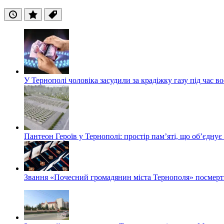
Останні
Популярні
Теги
У Тернополі чоловіка засудили за крадіжку газу під час в
Пантеон Героїв у Тернополі: простір пам’яті, що об’єднує
Звання «Почесний громадянин міста Тернополя» посмерт