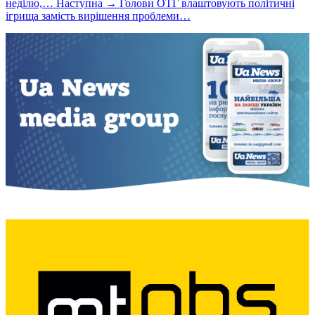
неділю,…
Наступна →
Голови ОТГ влаштовують політичні
ігрища замість вирішення проблеми…