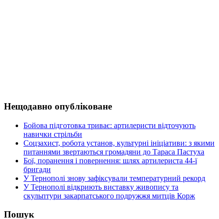
Нещодавно опубліковане
Бойова підготовка триває: артилеристи відточують
навички стрільби
Соцзахист, робота установ, культурні ініціативи: з якими
питаннями звертаються громадяни до Тараса Пастуха
Бої, поранення і повернення: шлях артилериста 44-ї
бригади
У Тернополі знову зафіксували температурний рекорд
У Тернополі відкриють виставку живопису та
скульптури закарпатського подружжя митців Корж
Пошук