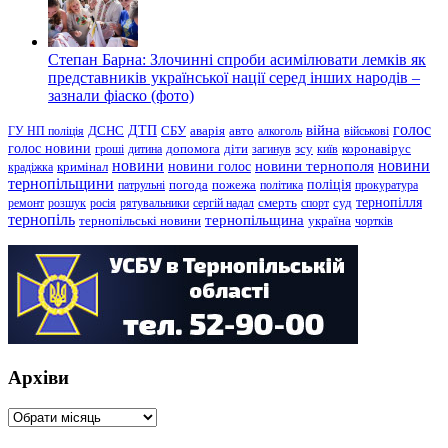
Степан Барна: Злочинні спроби асимілювати лемків як
представників української нації серед інших народів –
зазнали фіаско (фото)
голос
війна
ДТП
ГУ НП поліція
ДСНС
СБУ
аварія
авто
алкоголь
військові
голос новини
зсу
гроші
дитина
допомога
діти
загинув
київ
коронавірус
новини
новини тернополя
новини
новини голос
кримінал
крадіжка
тернопільщини
поліція
патрульні
погода
пожежа
політика
прокуратура
тернопілля
суд
ремонт
розшук
росія
рятувальники
сергій надал
смерть
спорт
тернопіль
тернопільщина
україна
тернопільські новини
чортків
Архіви
Архіви