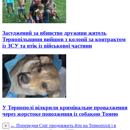
Засуджений за вбивство дружини житель
Тернопільщини вийшов з колонії за контрактом
із ЗСУ та втік із військової частини
У Тернополі відкрили кримінальне провадження
через жорстоке поводження із собакою Тонею
← Попередня
Сніг продовжить йти на Тернопіллі і в
×