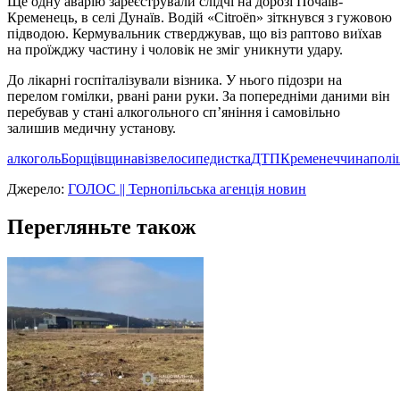
Ще одну аварію зареєстрували слідчі на дорозі Почаїв-
Кременець, в селі Дунаїв. Водій «Citroën» зіткнувся з гужовою
підводою. Кермувальник стверджував, що віз раптово виїхав
на проїжджу частину і чоловік не зміг уникнути удару.
До лікарні госпіталізували візника. У нього підозри на
перелом гомілки, рвані рани руки. За попередніми даними він
перебував у стані алкогольного сп’яніння і самовільно
залишив медичну установу.
алкоголь
Борщівщина
віз
велосипедистка
ДТП
Кременеччина
полі
Джерело:
ГОЛОС || Тернопільська агенція новин
Перегляньте також