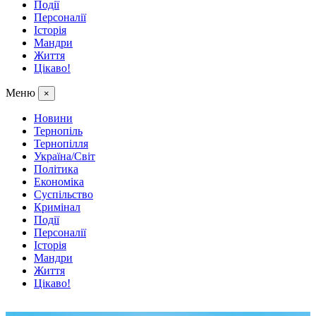
Події
Персоналії
Історія
Мандри
Життя
Цікаво!
Меню
×
Новини
Тернопіль
Тернопілля
Україна/Світ
Політика
Економіка
Суспільство
Кримінал
Події
Персоналії
Історія
Мандри
Життя
Цікаво!