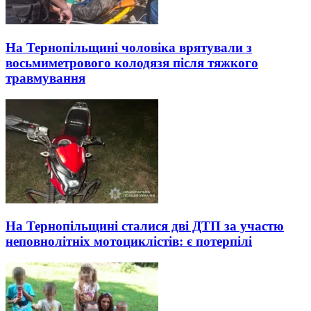
На Тернопільщині чоловіка врятували з
восьмиметрового колодязя після тяжкого
травмування
На Тернопільщині сталися дві ДТП за участю
неповнолітніх мотоциклістів: є потерпілі