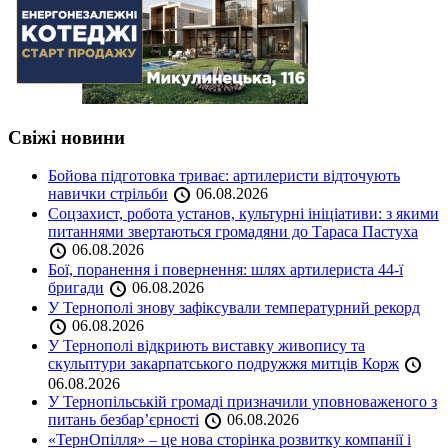
Свіжі новини
Бойова підготовка триває: артилеристи відточують
навички стрільби
06.08.2026
Соцзахист, робота установ, культурні ініціативи: з якими
питаннями звертаються громадяни до Тараса Пастуха
06.08.2026
Бої, поранення і повернення: шлях артилериста 44-ї
бригади
06.08.2026
У Тернополі знову зафіксували температурний рекорд
06.08.2026
У Тернополі відкриють виставку живопису та
скульптури закарпатського подружжя митців Корж
06.08.2026
У Тернопільській громаді призначили уповноваженого з
питань безбар’єрності
06.08.2026
«ТернОпілля» – це нова сторінка розвитку компанії і