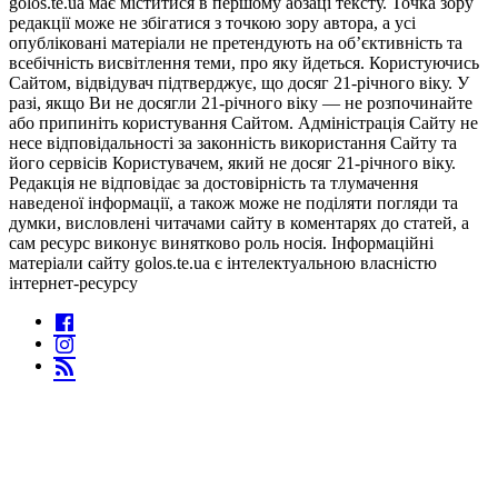
golos.te.ua має міститися в першому абзаці тексту. Точка зору
редакції може не збігатися з точкою зору автора, а усі
опубліковані матеріали не претендують на об’єктивність та
всебічність висвітлення теми, про яку йдеться. Користуючись
Сайтом, відвідувач підтверджує, що досяг 21-річного віку. У
разі, якщо Ви не досягли 21-річного віку — не розпочинайте
або припиніть користування Сайтом. Адміністрація Сайту не
несе відповідальності за законність використання Сайту та
його сервісів Користувачем, який не досяг 21-річного віку.
Редакція не відповідає за достовірність та тлумачення
наведеної інформації, а також може не поділяти погляди та
думки, висловлені читачами сайту в коментарях до статей, а
сам ресурс виконує винятково роль носія. Інформаційні
матеріали сайту golos.te.ua є інтелектуальною власністю
інтернет-ресурсу