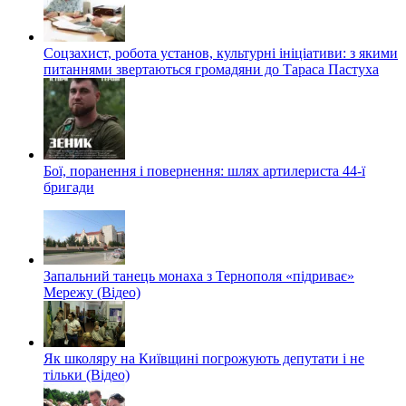
Соцзахист, робота установ, культурні ініціативи: з якими
питаннями звертаються громадяни до Тараса Пастуха
Бої, поранення і повернення: шлях артилериста 44-ї
бригади
Запальний танець монаха з Тернополя «підриває»
Мережу (Відео)
Як школяру на Київщині погрожують депутати і не
тільки (Відео)