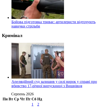
Бойова підготовка триває: артилеристи відточують
навички стрільби
Кримінал
Апеляційний суд залишив у силі вирок у справі про
вбивство 17-річної випускниці з Вишнівця
Серпень 2026
Пн
Вт
Ср
Чт
Пт
Сб
Нд
1
2