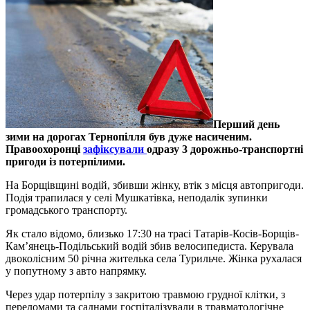
Перший день
зими на дорогах Тернопілля був дуже насиченим.
Правоохоронці
зафіксували
одразу 3 дорожньо-транспортні
пригоди із потерпілими.
На Борщівщині водій, збивши жінку, втік з місця автопригоди.
Подія трапилася у селі Мушкатівка, неподалік зупинки
громадського транспорту.
Як стало відомо, близько 17:30 на трасі Татарів-Косів-Борщів-
Кам’янець-Подільський водій збив велосипедиста. Керувала
двоколісним 50 річна жителька села Турильче. Жінка рухалася
у попутному з авто напрямку.
Через удар потерпілу з закритою травмою грудної клітки, з
переломами та саднами госпіталізували в травматологічне