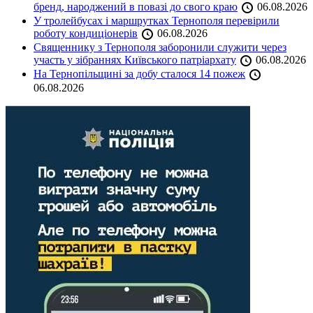
бренд, народжений в повазі до свого краю
06.08.2026
У тролейбусах і маршрутках Тернополя перевірили
роботу кондиціонерів
06.08.2026
Священнику з Тернополя заборонили служити через
участь у зібраннях Київського патріархату
06.08.2026
На Тернопільщині за добу сталося 14 пожеж
06.08.2026