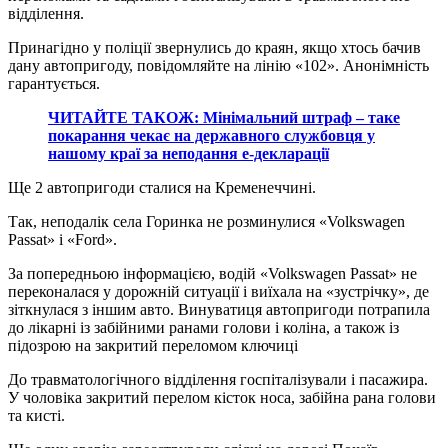
відділення.
Принагідно у поліції звернулись до краян, якщо хтось бачив
дану автопригоду, повідомляйте на лінію «102». Анонімність
гарантується.
ЧИТАЙТЕ ТАКОЖ: Мінімальний штраф – таке
покарання чекає на державного службовця у
нашому краї за неподання е-декларації
Ще 2 автопригоди сталися на Кременеччині.
Так, неподалік села Горинка не розминулися «Volkswagen
Passat» і «Ford».
За попередньою інформацією, водій «Volkswagen Passat» не
переконалася у дорожній ситуації і виїхала на «зустрічку», де
зіткнулася з іншим авто. Винуватиця автопригоди потрапила
до лікарні із забійними ранами голови і коліна, а також із
підозрою на закритий переломом ключиці
До травматологічного відділення госпіталізували і пасажира.
У чоловіка закритий перелом кісток носа, забійна рана голови
та кисті.