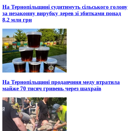
На Тернопільщині судитимуть сільського голову
за незаконну вирубку дерев зі збитками понад
8,2 млн грн
На Тернопільщині продавчиня меду втратила
майже 70 тисяч гривень через шахраїв