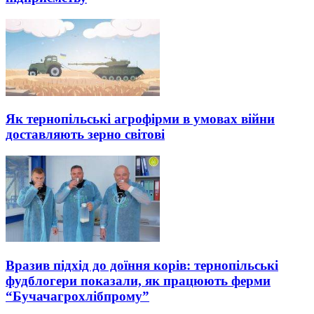
Як тернопільські агрофірми в умовах війни
доставляють зерно світові
Вразив підхід до доїння корів: тернопільські
фудблогери показали, як працюють ферми
“Бучачагрохлібпрому”