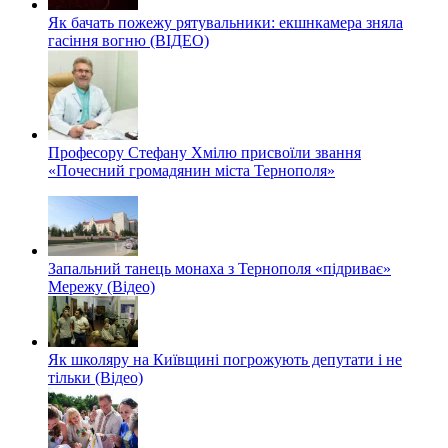
Як бачать пожежу рятувальники: екшнкамера зняла
гасіння вогню (ВІДЕО)
Професору Стефану Хмілю присвоїли звання
«Почесний громадянин міста Тернополя»
Запальний танець монаха з Тернополя «підриває»
Мережу (Відео)
Як школяру на Київщині погрожують депутати і не
тільки (Відео)