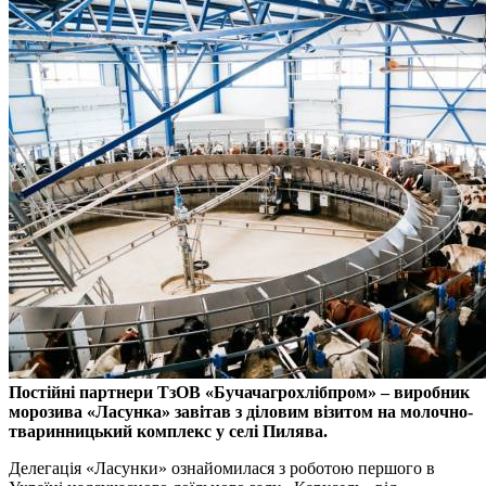
Постійні партнери ТзОВ «Бучачагрохлібпром» – виробник
морозива «Ласунка» завітав з діловим візитом на молочно-
тваринницький комплекс у селі Пилява.
Делегація «Ласунки» ознайомилася з роботою першого в