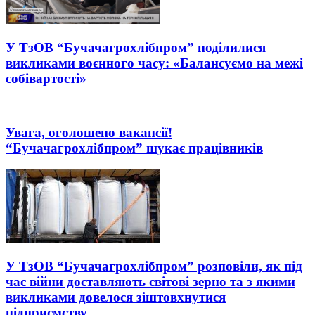
У ТзОВ “Бучачагрохлібпром” поділилися
викликами воєнного часу: «Балансуємо на межі
собівартості»
Увага, оголошено вакансії!
“Бучачагрохлібпром” шукає працівників
У ТзОВ “Бучачагрохлібпром” розповіли, як під
час війни доставляють світові зерно та з якими
викликами довелося зіштовхнутися
підприємству