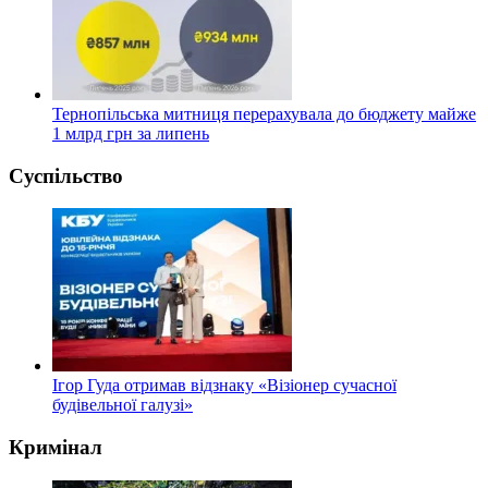
Тернопільська митниця перерахувала до бюджету майже
1 млрд грн за липень
Суспільство
Ігор Гуда отримав відзнаку «Візіонер сучасної
будівельної галузі»
Кримінал