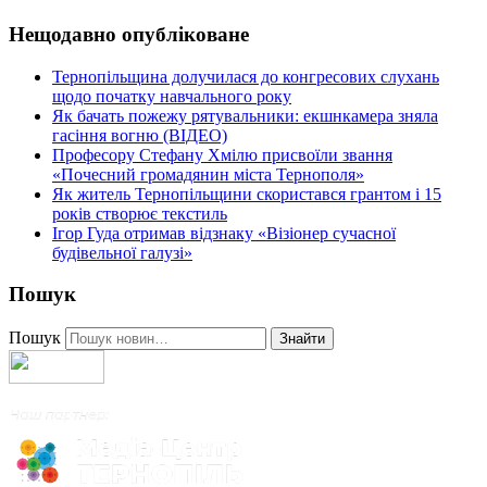
Нещодавно опубліковане
Тернопільщина долучилася до конгресових слухань
щодо початку навчального року
Як бачать пожежу рятувальники: екшнкамера зняла
гасіння вогню (ВІДЕО)
Професору Стефану Хмілю присвоїли звання
«Почесний громадянин міста Тернополя»
Як житель Тернопільщини скористався грантом і 15
років створює текстиль
Ігор Гуда отримав відзнаку «Візіонер сучасної
будівельної галузі»
Пошук
Пошук
Знайти