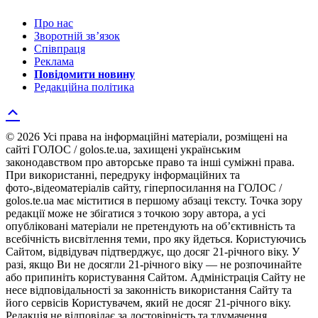
Про нас
Зворотній зв’язок
Співпраця
Реклама
Повідомити новину
Редакційна політика
© 2026 Усі права на інформаційні матеріали, розміщені на
сайті ГОЛОС / golos.te.ua, захищені українським
законодавством про авторське право та інші суміжні права.
При використанні, передруку інформаційних та
фото-,відеоматеріалів сайту, гіперпосилання на ГОЛОС /
golos.te.ua має міститися в першому абзаці тексту. Точка зору
редакції може не збігатися з точкою зору автора, а усі
опубліковані матеріали не претендують на об’єктивність та
всебічність висвітлення теми, про яку йдеться. Користуючись
Сайтом, відвідувач підтверджує, що досяг 21-річного віку. У
разі, якщо Ви не досягли 21-річного віку — не розпочинайте
або припиніть користування Сайтом. Адміністрація Сайту не
несе відповідальності за законність використання Сайту та
його сервісів Користувачем, який не досяг 21-річного віку.
Редакція не відповідає за достовірність та тлумачення