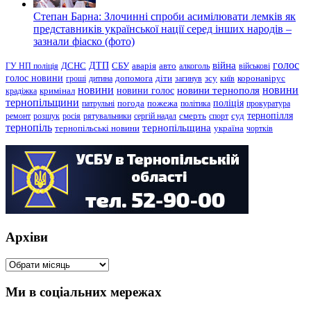
Степан Барна: Злочинні спроби асимілювати лемків як
представників української нації серед інших народів –
зазнали фіаско (фото)
голос
війна
ДТП
ГУ НП поліція
ДСНС
СБУ
аварія
авто
алкоголь
військові
голос новини
зсу
гроші
дитина
допомога
діти
загинув
київ
коронавірус
новини
новини тернополя
новини
новини голос
кримінал
крадіжка
тернопільщини
поліція
патрульні
погода
пожежа
політика
прокуратура
тернопілля
суд
ремонт
розшук
росія
рятувальники
сергій надал
смерть
спорт
тернопіль
тернопільщина
україна
тернопільські новини
чортків
Архіви
Архіви
Ми в соціальних мережах