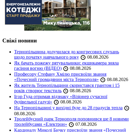
Свіжі новини
Тернопільщина долучилася до конгресових слухань
щодо початку навчального року
08.08.2026
Як бачать пожежу рятувальники: екшнкамера зняла
гасіння вогню (ВІДЕО)
08.08.2026
Професору Стефану Хмілю присвоїли звання
«Почесний громадянин міста Тернополя»
08.08.2026
Як житель Тернопільщини скористався грантом і 15
років створює текстиль
08.08.2026
Ігор Гуда отримав відзнаку «Візіонер сучасної
будівельної галузі»
08.08.2026
На Тернопільщині у вихідні буде до 28 градусів тепла
08.08.2026
Тролейбусний парк Тернополя поповнився ще 8 новими
тролейбусами «Електрон»
07.08.2026
Кардиналу Миколі Бичку присвоїли звання «Почесний