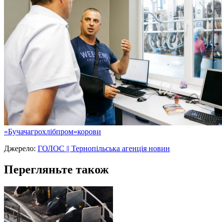
«Бучачагрохлібпром»
корови
Джерело:
ГОЛОС || Тернопільська агенція новин
Перегляньте також