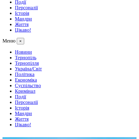
Події
Персоналії
Історія
Мандри
Життя
Цікаво!
Меню
×
Новини
Тернопіль
Тернопілля
Україна/Світ
Політика
Економіка
Суспільство
Кримінал
Події
Персоналії
Історія
Мандри
Життя
Цікаво!