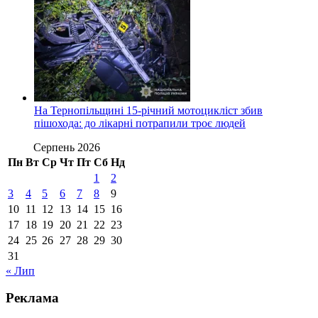
На Тернопільщині 15-річний мотоцикліст збив
пішохода: до лікарні потрапили троє людей
Серпень 2026
Пн
Вт
Ср
Чт
Пт
Сб
Нд
1
2
3
4
5
6
7
8
9
10
11
12
13
14
15
16
17
18
19
20
21
22
23
24
25
26
27
28
29
30
31
« Лип
Реклама