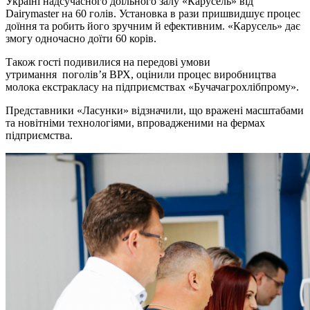
Україні надсучасного доїльного залу «Карусель» від
Dairymaster на 60 голів. Установка в рази пришвидшує процес
доїння та робить його зручним й ефективним. «Карусель» дає
змогу одночасно доїти 60 корів.
Також гості подивилися на передові умови
утримання поголів’я ВРХ, оцінили процес виробництва
молока екстракласу на підприємствах «Бучачагрохлібпрому».
Представники «Ласунки» відзначили, що вражені масштабами
та новітніми технологіями, впровадженими на фермах
підприємства.