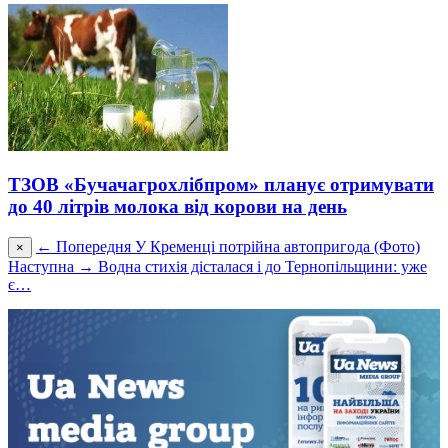
ТЗОВ «Бучачагрохлібпром» планує отримувати
до 40 літрів молока від корови на день
← Попередня
У Кременці потрійна автопригода (Фото)
×
Наступна →
Водна стихія дісталася і до Тернопільщини: уже
є…