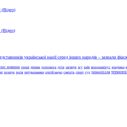
 (Відео)
 (Відео)
ставників української нації серед інших народів – зазнали фіаск
олос новини
зсу
гроші
дитина
допомога
діти
загинув
київ
коронавірус
крадіжка
тернопі
тернопілля
суд
нт
розшук
росія
рятувальники
сергій надал
смерть
спорт