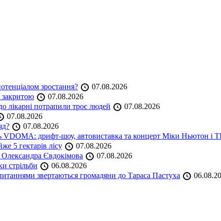
 потенціалом зростання?
07.08.2026
е закритою
07.08.2026
до лікарні потрапили троє людей
07.08.2026
07.08.2026
яд?
07.08.2026
аль VDOMA: дрифт-шоу, автовиставка та концерт Міки Ньютон і
же 5 гектарів лісу
07.08.2026
я Олександра Євдокімова
07.08.2026
ки стрільби
06.08.2026
и питаннями звертаються громадяни до Тараса Пастуха
06.08.2