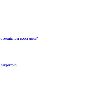
 потенціалом зростання?
е закритою