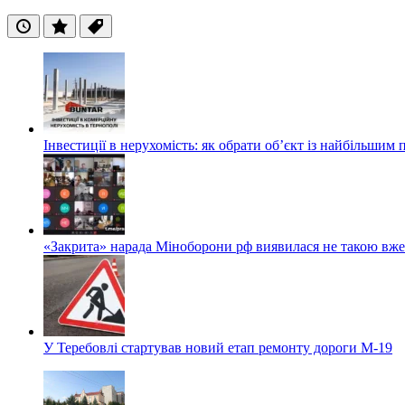
Останні
Популярні
Теги
Інвестиції в нерухомість: як обрати об’єкт із найбільшим
«Закрита» нарада Міноборони рф виявилася не такою вж
У Теребовлі стартував новий етап ремонту дороги М-19