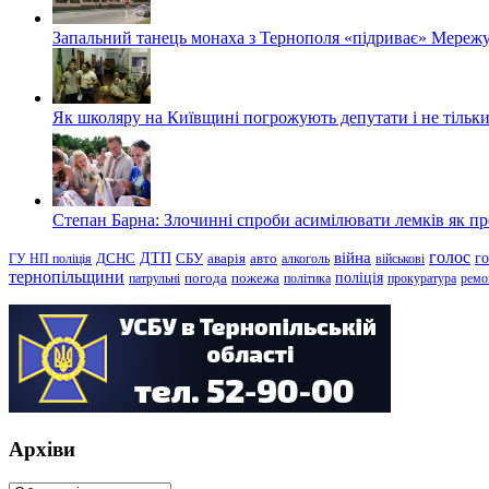
Запальний танець монаха з Тернополя «підриває» Мережу
Як школяру на Київщині погрожують депутати і не тільки
Степан Барна: Злочинні спроби асимілювати лемків як пред
голос
війна
г
ДТП
ГУ НП поліція
ДСНС
СБУ
аварія
авто
алкоголь
військові
тернопільщини
поліція
патрульні
погода
пожежа
політика
прокуратура
ремо
Архіви