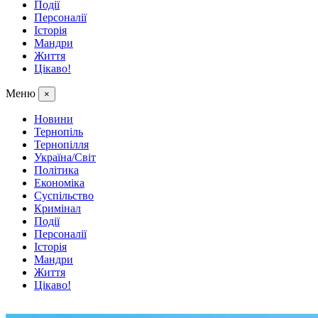
Події
Персоналії
Історія
Мандри
Життя
Цікаво!
Меню
×
Новини
Тернопіль
Тернопілля
Україна/Світ
Політика
Економіка
Суспільство
Кримінал
Події
Персоналії
Історія
Мандри
Життя
Цікаво!