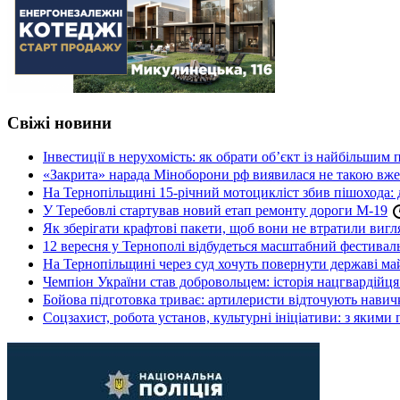
Свіжі новини
Інвестиції в нерухомість: як обрати об’єкт із найбільшим
«Закрита» нарада Міноборони рф виявилася не такою вж
На Тернопільщині 15-річний мотоцикліст збив пішохода: 
У Теребовлі стартував новий етап ремонту дороги М-19
Як зберігати крафтові пакети, щоб вони не втратили вигл
12 вересня у Тернополі відбудеться масштабний фестив
На Тернопільщині через суд хочуть повернути державі май
Чемпіон України став добровольцем: історія нацгвардійц
Бойова підготовка триває: артилеристи відточують навич
Соцзахист, робота установ, культурні ініціативи: з яким