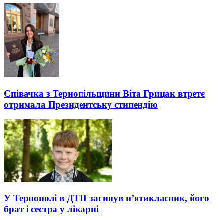
Співачка з Тернопільщини Віта Грицак втретє
отримала Президентську стипендію
У Тернополі в ДТП загинув п’ятикласник, його
брат і сестра у лікарні