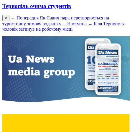
Тернопіль очима студентів
← Попередня
Як Савич парк перетворюється на
×
туристичну зимову родзинку…
Наступна →
Біля Тернополя
чоловік загинув на робочому місці