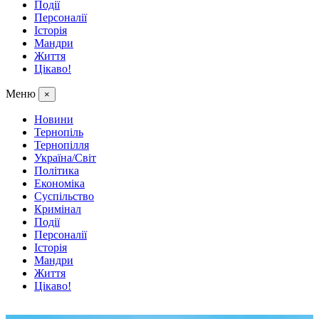
Події
Персоналії
Історія
Мандри
Життя
Цікаво!
Меню
×
Новини
Тернопіль
Тернопілля
Україна/Світ
Політика
Економіка
Суспільство
Кримінал
Події
Персоналії
Історія
Мандри
Життя
Цікаво!