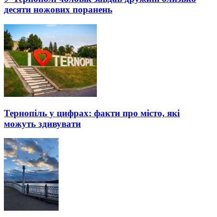
десяти ножових поранень
Тернопіль у цифрах: факти про місто, які
можуть здивувати