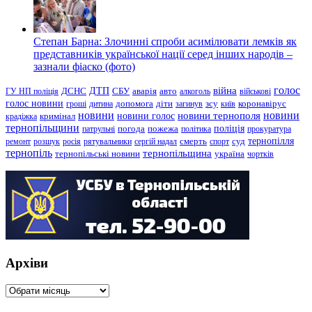
Степан Барна: Злочинні спроби асимілювати лемків як
представників української нації серед інших народів –
зазнали фіаско (фото)
голос
війна
ДТП
ГУ НП поліція
ДСНС
СБУ
аварія
авто
алкоголь
військові
голос новини
зсу
гроші
дитина
допомога
діти
загинув
київ
коронавірус
новини
новини тернополя
новини
новини голос
кримінал
крадіжка
тернопільщини
поліція
патрульні
погода
пожежа
політика
прокуратура
тернопілля
суд
ремонт
розшук
росія
рятувальники
сергій надал
смерть
спорт
тернопіль
тернопільщина
україна
тернопільські новини
чортків
Архіви
Архіви