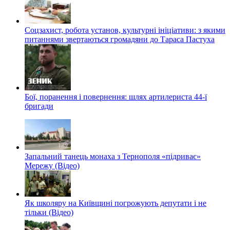
Соцзахист, робота установ, культурні ініціативи: з якими
питаннями звертаються громадяни до Тараса Пастуха
Бої, поранення і повернення: шлях артилериста 44-ї
бригади
Запальний танець монаха з Тернополя «підриває»
Мережу (Відео)
Як школяру на Київщині погрожують депутати і не
тільки (Відео)