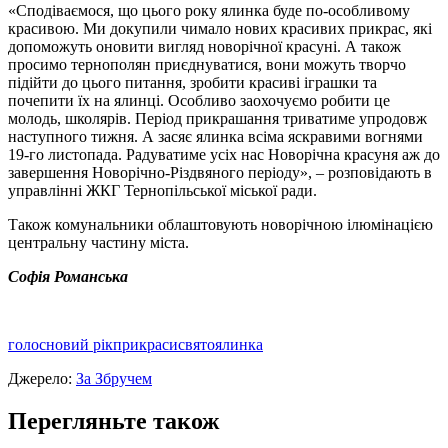
«Сподіваємося, що цього року ялинка буде по-особливому
красивою. Ми докупили чимало нових красивих прикрас, які
допоможуть оновити вигляд новорічної красуні. А також
просимо тернополян приєднуватися, вони можуть творчо
підійти до цього питання, зробити красиві іграшки та
почепити їх на ялинці. Особливо заохочуємо робити це
молодь, школярів. Період прикрашання триватиме упродовж
наступного тижня. А засяє ялинка всіма яскравими вогнями
19-го листопада. Радуватиме усіх нас Новорічна красуня аж до
завершення Новорічно-Різдвяного періоду», – розповідають в
управлінні ЖКГ Тернопільської міської ради.
Також комунальники облаштовують новорічною ілюмінацією
центральну частину міста.
Софія Романська
голос
новий рік
прикраси
свято
ялинка
Джерело:
За Збручем
Перегляньте також