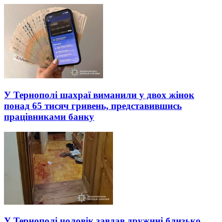
У Тернополі шахраї виманили у двох жінок
понад 65 тисяч гривень, представившись
працівниками банку
У Тернополі чоловік завдав дружині близько