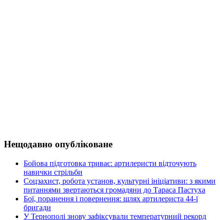
Нещодавно опубліковане
Бойова підготовка триває: артилеристи відточують
навички стрільби
Соцзахист, робота установ, культурні ініціативи: з якими
питаннями звертаються громадяни до Тараса Пастуха
Бої, поранення і повернення: шлях артилериста 44-ї
бригади
У Тернополі знову зафіксували температурний рекорд