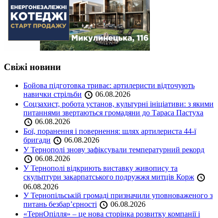
Свіжі новини
Бойова підготовка триває: артилеристи відточують
навички стрільби
06.08.2026
Соцзахист, робота установ, культурні ініціативи: з якими
питаннями звертаються громадяни до Тараса Пастуха
06.08.2026
Бої, поранення і повернення: шлях артилериста 44-ї
бригади
06.08.2026
У Тернополі знову зафіксували температурний рекорд
06.08.2026
У Тернополі відкриють виставку живопису та
скульптури закарпатського подружжя митців Корж
06.08.2026
У Тернопільській громаді призначили уповноваженого з
питань безбар’єрності
06.08.2026
«ТернОпілля» – це нова сторінка розвитку компанії і