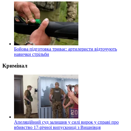
Бойова підготовка триває: артилеристи відточують
навички стрільби
Кримінал
Апеляційний суд залишив у силі вирок у справі про
вбивство 17-річної випускниці з Вишнівця