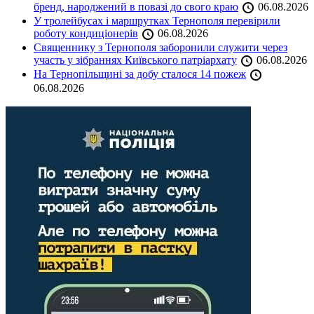
бренд, народжений в повазі до свого краю
06.08.2026
У тролейбусах і маршрутках Тернополя перевірили
роботу кондиціонерів
06.08.2026
Священнику з Тернополя заборонили служити через
участь у зібраннях Київського патріархату
06.08.2026
На Тернопільщині за добу сталося 14 пожеж
06.08.2026