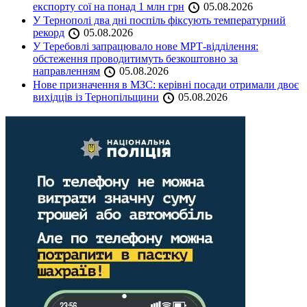
експорту сої на понад 1 млн грн
05.08.2026
У Тернополі два дні поспіль фіксують температурний
рекорд
05.08.2026
У Теребовлі запрацювало нове МРТ-відділення:
обстеження проводитимуть безкоштовно за
направленням
05.08.2026
Нове призначення в МЗС: керівні посади отримали двоє
вихідців із Тернопільщини
05.08.2026