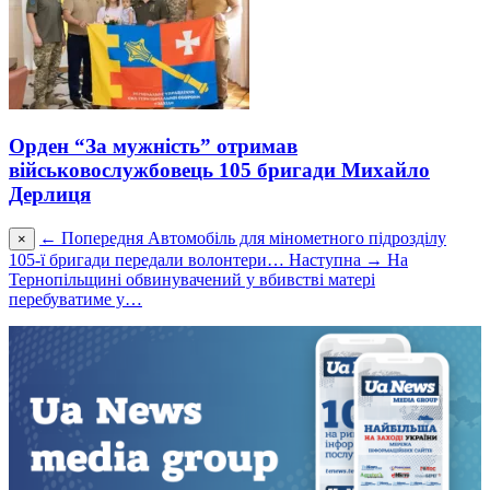
Орден “За мужність” отримав
військовослужбовець 105 бригади Михайло
Дерлиця
← Попередня
Автомобіль для мінометного підрозділу
×
105-ї бригади передали волонтери…
Наступна →
На
Тернопільщині обвинувачений у вбивстві матері
перебуватиме у…