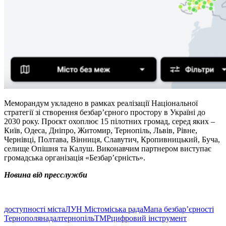
Меморандум укладено в рамках реалізації Національної
стратегії зі створення безбар’єрного простору в Україні до
2030 року. Проєкт охоплює 15 пілотних громад, серед яких –
Київ, Одеса, Дніпро, Житомир, Тернопіль, Львів, Рівне,
Чернівці, Полтава, Вінниця, Славутич, Кропивницький, Буча,
селище Опішня та Калуш. Виконавчим партнером виступає
громадська організація «Безбар’єрність».
Новина від пресслужби
доступності міста
ЛУН Місто
міська рада
Мапа безбар’єрності
Тернополя
надал
тернопіль
ТМР
цифровий інструмент