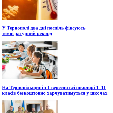
У Тернополі два дні поспіль фіксують
температурний рекорд
На Тернопільщині з 1 вересня всі школярі 1–11
класів безкоштовно харчуватимуться у школах