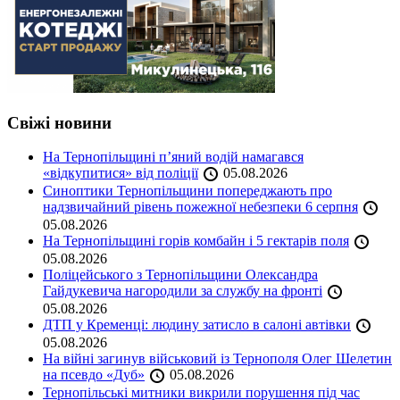
Свіжі новини
На Тернопільщині п’яний водій намагався
«відкупитися» від поліції
05.08.2026
Синоптики Тернопільщини попереджають про
надзвичайний рівень пожежної небезпеки 6 серпня
05.08.2026
На Тернопільщині горів комбайн і 5 гектарів поля
05.08.2026
Поліцейського з Тернопільщини Олександра
Гайдукевича нагородили за службу на фронті
05.08.2026
ДТП у Кременці: людину затисло в салоні автівки
05.08.2026
На війні загинув військовий із Тернополя Олег Шелетин
на псевдо «Дуб»
05.08.2026
Тернопільські митники викрили порушення під час