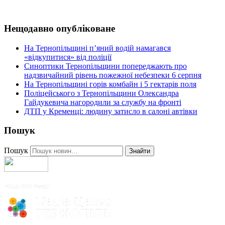
Нещодавно опубліковане
На Тернопільщині п’яний водій намагався
«відкупитися» від поліції
Синоптики Тернопільщини попереджають про
надзвичайний рівень пожежної небезпеки 6 серпня
На Тернопільщині горів комбайн і 5 гектарів поля
Поліцейського з Тернопільщини Олександра
Гайдукевича нагородили за службу на фронті
ДТП у Кременці: людину затисло в салоні автівки
Пошук
Пошук
Знайти