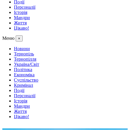
Події
Персоналії
Історія
Мандри
Життя
Цікаво!
Меню
×
Новини
Тернопіль
Тернопілля
Україна/Світ
Політика
Економіка
Суспільство
Кримінал
Події
Персоналії
Історія
Мандри
Життя
Цікаво!