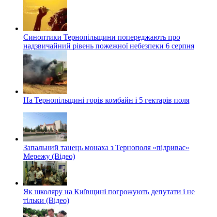
Синоптики Тернопільщини попереджають про
надзвичайний рівень пожежної небезпеки 6 серпня
На Тернопільщині горів комбайн і 5 гектарів поля
Запальний танець монаха з Тернополя «підриває»
Мережу (Відео)
Як школяру на Київщині погрожують депутати і не
тільки (Відео)