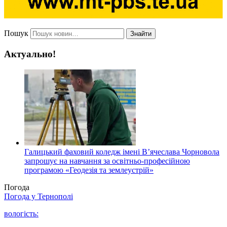
Пошук
Знайти
Актуально!
Галицький фаховий коледж імені В’ячеслава Чорновола
запрошує на навчання за освітньо-професійною
програмою «Геодезія та землеустрій»
Погода
Погода у
Тернополі
вологість: