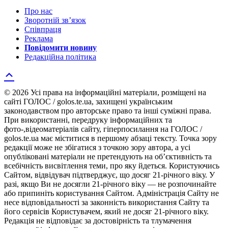
Про нас
Зворотній зв’язок
Співпраця
Реклама
Повідомити новину
Редакційна політика
© 2026 Усі права на інформаційні матеріали, розміщені на
сайті ГОЛОС / golos.te.ua, захищені українським
законодавством про авторське право та інші суміжні права.
При використанні, передруку інформаційних та
фото-,відеоматеріалів сайту, гіперпосилання на ГОЛОС /
golos.te.ua має міститися в першому абзаці тексту. Точка зору
редакції може не збігатися з точкою зору автора, а усі
опубліковані матеріали не претендують на об’єктивність та
всебічність висвітлення теми, про яку йдеться. Користуючись
Сайтом, відвідувач підтверджує, що досяг 21-річного віку. У
разі, якщо Ви не досягли 21-річного віку — не розпочинайте
або припиніть користування Сайтом. Адміністрація Сайту не
несе відповідальності за законність використання Сайту та
його сервісів Користувачем, який не досяг 21-річного віку.
Редакція не відповідає за достовірність та тлумачення