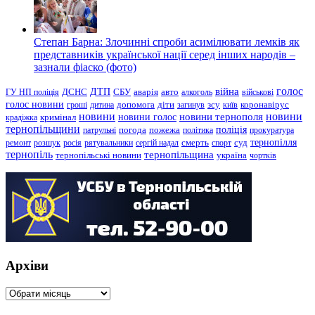
Степан Барна: Злочинні спроби асимілювати лемків як
представників української нації серед інших народів –
зазнали фіаско (фото)
голос
війна
ДТП
ГУ НП поліція
ДСНС
СБУ
аварія
авто
алкоголь
військові
голос новини
зсу
гроші
дитина
допомога
діти
загинув
київ
коронавірус
новини
новини тернополя
новини
новини голос
кримінал
крадіжка
тернопільщини
поліція
патрульні
погода
пожежа
політика
прокуратура
тернопілля
суд
ремонт
розшук
росія
рятувальники
сергій надал
смерть
спорт
тернопіль
тернопільщина
україна
тернопільські новини
чортків
Архіви
Архіви