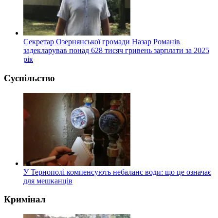
Секретар Озернянської громади Назар Романів
задекларував понад 628 тисяч гривень зарплати за 2025
рік
Суспільство
У Тернополі компенсують небаланс води: що це означає
для мешканців
Кримінал