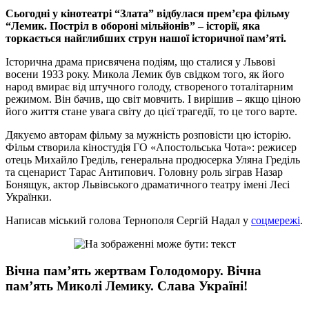
Сьогодні у кінотеатрі “Злата” відбулася прем’єра фільму
“Лемик. Постріл в обороні мільйонів” – історії, яка
торкається найглибших струн нашої історичної пам’яті.
Історична драма присвячена подіям, що сталися у Львові
восени 1933 року. Микола Лемик був свідком того, як його
народ вмирає від штучного голоду, створеного тоталітарним
режимом. Він бачив, що світ мовчить. І вирішив – якщо ціною
його життя стане увага світу до цієї трагедії, то це того варте.
Дякуємо авторам фільму за мужність розповісти цю історію.
Фільм створила кіностудія ГО «Апостольська Чота»: режисер
отець Михайло Греділь, генеральна продюсерка Уляна Греділь
та сценарист Тарас Антипович. Головну роль зіграв Назар
Бонящук, актор Львівського драматичного театру імені Лесі
Українки.
Написав міський голова Тернополя Сергій Надал у
соцмережі
.
Вічна пам’ять жертвам Голодомору. Вічна
пам’ять Миколі Лемику. Слава Україні!