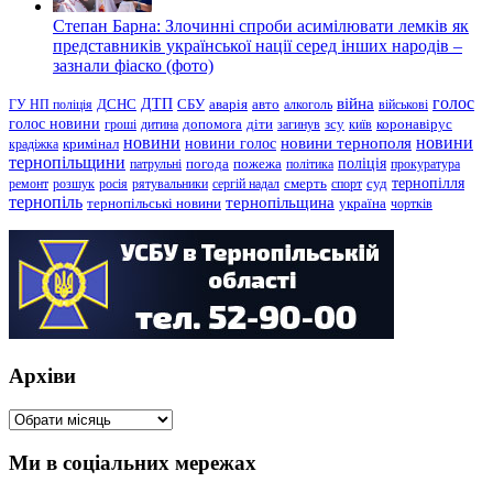
Степан Барна: Злочинні спроби асимілювати лемків як
представників української нації серед інших народів –
зазнали фіаско (фото)
голос
війна
ДТП
ГУ НП поліція
ДСНС
СБУ
аварія
авто
алкоголь
військові
голос новини
зсу
гроші
дитина
допомога
діти
загинув
київ
коронавірус
новини
новини тернополя
новини
новини голос
кримінал
крадіжка
тернопільщини
поліція
патрульні
погода
пожежа
політика
прокуратура
тернопілля
суд
ремонт
розшук
росія
рятувальники
сергій надал
смерть
спорт
тернопіль
тернопільщина
україна
тернопільські новини
чортків
Архіви
Архіви
Ми в соціальних мережах