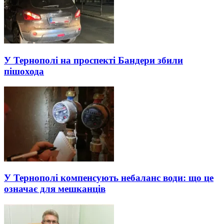
У Тернополі на проспекті Бандери збили
пішохода
У Тернополі компенсують небаланс води: що це
означає для мешканців