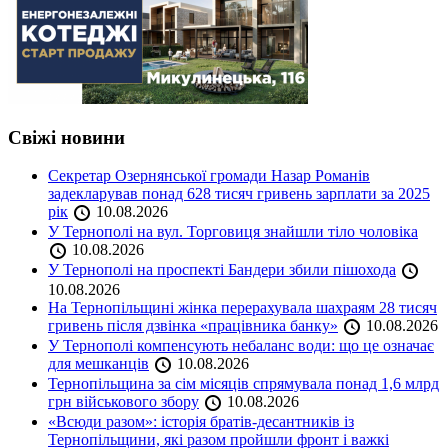
Свіжі новини
Секретар Озернянської громади Назар Романів
задекларував понад 628 тисяч гривень зарплати за 2025
рік
10.08.2026
У Тернополі на вул. Торговиця знайшли тіло чоловіка
10.08.2026
У Тернополі на проспекті Бандери збили пішохода
10.08.2026
На Тернопільщині жінка перерахувала шахраям 28 тисяч
гривень після дзвінка «працівника банку»
10.08.2026
У Тернополі компенсують небаланс води: що це означає
для мешканців
10.08.2026
Тернопільщина за сім місяців спрямувала понад 1,6 млрд
грн військового збору
10.08.2026
«Всюди разом»: історія братів-десантників із
Тернопільщини, які разом пройшли фронт і важкі