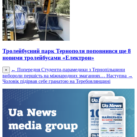
Тролейбусний парк Тернополя поповнився ще 8
новими тролейбусами «Електрон»
← Попередня
Студенти-парамедики з Тернопільщини
×
вибороли першість на міжнародних змаганнях…
Наступна →
Чоловік підірвав себе гранатою на Теребовлянщині