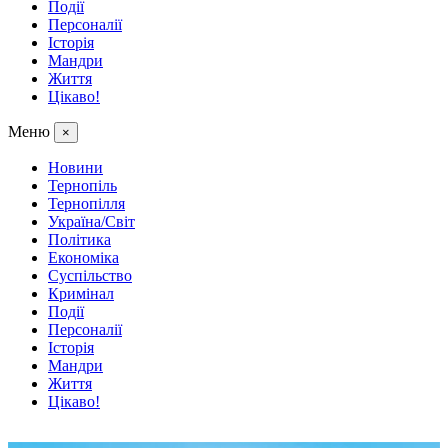
Події
Персоналії
Історія
Мандри
Життя
Цікаво!
Меню
×
Новини
Тернопіль
Тернопілля
Україна/Світ
Політика
Економіка
Суспільство
Кримінал
Події
Персоналії
Історія
Мандри
Життя
Цікаво!