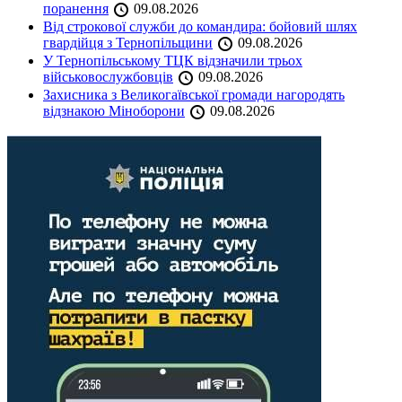
поранення
09.08.2026
Від строкової служби до командира: бойовий шлях
гвардійця з Тернопільщини
09.08.2026
У Тернопільському ТЦК відзначили трьох
військовослужбовців
09.08.2026
Захисника з Великогаївської громади нагородять
відзнакою Міноборони
09.08.2026