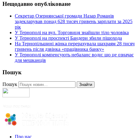
Нещодавно опубліковане
Секретар Озернянської громади Назар Романів
задекларував понад 628 тисяч гривень зарплати за 2025
рік
У Тернополі на вул. Торговиця знайшли тіло чоловіка
У Тернополі на проспекті Бандери збили пішохода
На Тернопільщині жінка перерахувала шахраям 28 тисяч
гривень після дзвінка «працівника банку»
У Тернополі компенсують небаланс води: що це означає
для мешканців
Пошук
Пошук
Знайти
Про нас