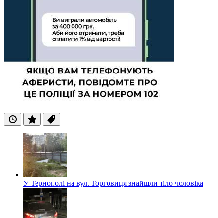
Останні
Популярні
Теги
У Тернополі на вул. Торговиця знайшли тіло чоловіка