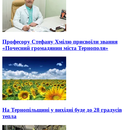
Професору Стефану Хмілю присвоїли звання
«Почесний громадянин міста Тернополя»
На Тернопільщині у вихідні буде до 28 градусів
тепла