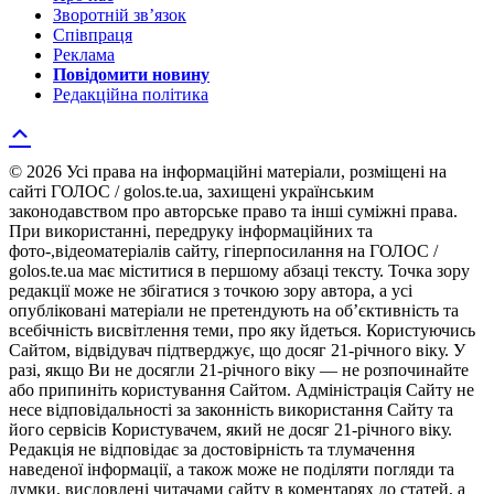
Зворотній зв’язок
Співпраця
Реклама
Повідомити новину
Редакційна політика
© 2026 Усі права на інформаційні матеріали, розміщені на
сайті ГОЛОС / golos.te.ua, захищені українським
законодавством про авторське право та інші суміжні права.
При використанні, передруку інформаційних та
фото-,відеоматеріалів сайту, гіперпосилання на ГОЛОС /
golos.te.ua має міститися в першому абзаці тексту. Точка зору
редакції може не збігатися з точкою зору автора, а усі
опубліковані матеріали не претендують на об’єктивність та
всебічність висвітлення теми, про яку йдеться. Користуючись
Сайтом, відвідувач підтверджує, що досяг 21-річного віку. У
разі, якщо Ви не досягли 21-річного віку — не розпочинайте
або припиніть користування Сайтом. Адміністрація Сайту не
несе відповідальності за законність використання Сайту та
його сервісів Користувачем, який не досяг 21-річного віку.
Редакція не відповідає за достовірність та тлумачення
наведеної інформації, а також може не поділяти погляди та
думки, висловлені читачами сайту в коментарях до статей, а