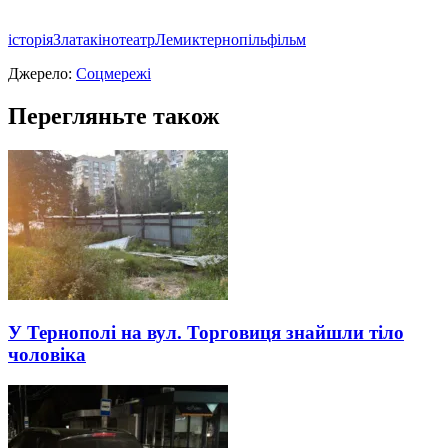
історія
Злата
кінотеатр
Лемик
тернопіль
фільм
Джерело:
Соцмережі
Перегляньте також
У Тернополі на вул. Торговиця знайшли тіло
чоловіка