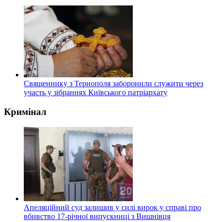
Священнику з Тернополя заборонили служити через
участь у зібраннях Київського патріархату
Кримінал
Апеляційний суд залишив у силі вирок у справі про
вбивство 17-річної випускниці з Вишнівця