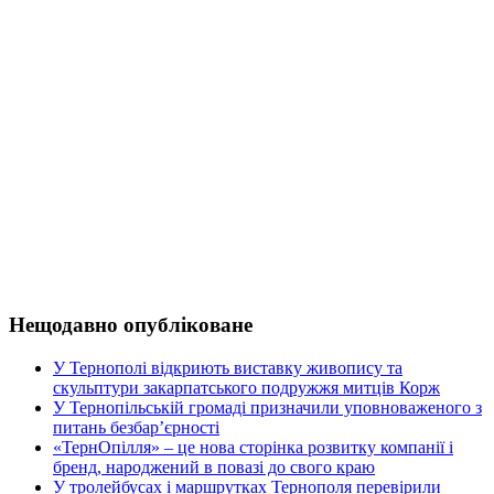
Нещодавно опубліковане
У Тернополі відкриють виставку живопису та
скульптури закарпатського подружжя митців Корж
У Тернопільській громаді призначили уповноваженого з
питань безбар’єрності
«ТернОпілля» – це нова сторінка розвитку компанії і
бренд, народжений в повазі до свого краю
У тролейбусах і маршрутках Тернополя перевірили