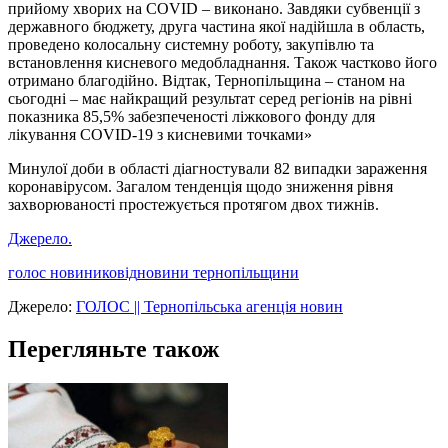
прийому хворих на COVID – виконано. Завдяки субвенції з
державного бюджету, друга частина якої надійшла в область,
проведено колосальну системну роботу, закупівлю та
встановлення кисневого медобладнання. Також частково його
отримано благодійно. Відтак, Тернопільщина – станом на
сьогодні – має найкращий результат серед регіонів на рівні
показника 85,5% забезпеченості ліжкового фонду для
лікування COVID-19 з кисневими точками»
Минулої доби в області діагностували 82 випадки зараження
коронавірусом. Загалом тенденція щодо зниження рівня
захворюваності простежується протягом двох тижнів.
Джерело.
голос новини
ковід
новини тернопільщини
Джерело:
ГОЛОС || Тернопільська агенція новин
Перегляньте також