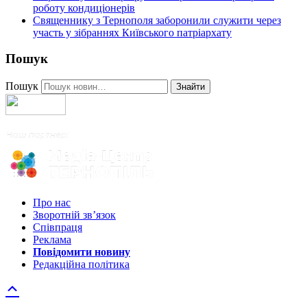
роботу кондиціонерів
Священнику з Тернополя заборонили служити через
участь у зібраннях Київського патріархату
Пошук
Пошук
Знайти
Про нас
Зворотній зв’язок
Співпраця
Реклама
Повідомити новину
Редакційна політика