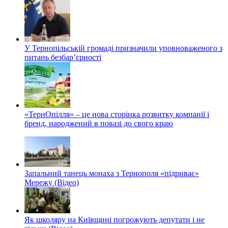
У Тернопільській громаді призначили уповноваженого з
питань безбар’єрності
«ТернОпілля» – це нова сторінка розвитку компанії і
бренд, народжений в повазі до свого краю
Запальний танець монаха з Тернополя «підриває»
Мережу (Відео)
Як школяру на Київщині погрожують депутати і не