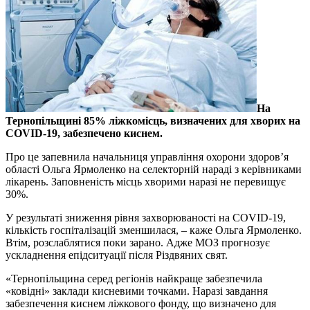
На
Тернопільщині 85% ліжкомісць, визначених для хворих на
COVID-19, забезпечено киснем.
Про це запевнила начальниця управління охорони здоров’я
області Ольга Ярмоленко на селекторній нараді з керівниками
лікарень. Заповненість місць хворими наразі не перевищує
30%.
У результаті зниження рівня захворюваності на COVID-19,
кількість госпіталізацій зменшилася, – каже Ольга Ярмоленко.
Втім, розслаблятися поки зарано. Адже МОЗ прогнозує
ускладнення епідситуації після Різдвяних свят.
«Тернопільщина серед регіонів найкраще забезпечила
«ковідні» заклади кисневими точками. Наразі завдання
забезпечення киснем ліжкового фонду, що визначено для