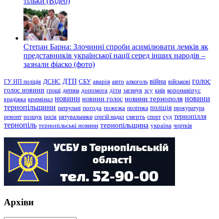
тільки (Відео)
Степан Барна: Злочинні спроби асимілювати лемків як
представників української нації серед інших народів –
зазнали фіаско (фото)
голос
війна
ДТП
ГУ НП поліція
ДСНС
СБУ
аварія
авто
алкоголь
військові
голос новини
зсу
гроші
дитина
допомога
діти
загинув
київ
коронавірус
новини
новини тернополя
новини
новини голос
кримінал
крадіжка
тернопільщини
поліція
патрульні
погода
пожежа
політика
прокуратура
тернопілля
суд
ремонт
розшук
росія
рятувальники
сергій надал
смерть
спорт
тернопіль
тернопільщина
україна
тернопільські новини
чортків
Архіви