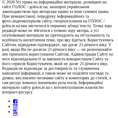
© 2026 Усі права на інформаційні матеріали, розміщені на
сайті ГОЛОС / golos.te.ua, захищені українським
законодавством про авторське право та інші суміжні права.
При використанні, передруку інформаційних та
фото-,відеоматеріалів сайту, гіперпосилання на ГОЛОС /
golos.te.ua має міститися в першому абзаці тексту. Точка зору
редакції може не збігатися з точкою зору автора, а усі
опубліковані матеріали не претендують на об’єктивність та
всебічність висвітлення теми, про яку йдеться. Користуючись
Сайтом, відвідувач підтверджує, що досяг 21-річного віку. У
разі, якщо Ви не досягли 21-річного віку — не розпочинайте
або припиніть користування Сайтом. Адміністрація Сайту не
несе відповідальності за законність використання Сайту та
його сервісів Користувачем, який не досяг 21-річного віку.
Редакція не відповідає за достовірність та тлумачення
наведеної інформації, а також може не поділяти погляди та
думки, висловлені читачами сайту в коментарях до статей, а
сам ресурс виконує винятково роль носія. Інформаційні
матеріали сайту golos.te.ua є інтелектуальною власністю
інтернет-ресурсу