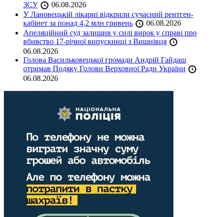
ЗСУ
06.08.2026
У Лановецькій лікарні відкрили сучасний рентген-
кабінет за понад 4,2 млн гривень
06.08.2026
Апеляційний суд залишив у силі вирок у справі про
вбивство 17-річної випускниці з Вишнівця
06.08.2026
Голова Васильковецької громади Андрій Гайдаш
отримав Подяку Голови Верховної Ради України
06.08.2026