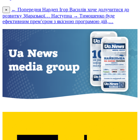
← Попередня
Нардеп Ігор Василів хоче долучитися до
×
розвитку Збаразької…
Наступна →
Тимошенко буде
ефективним прем’єром з якісною програмою дій,…