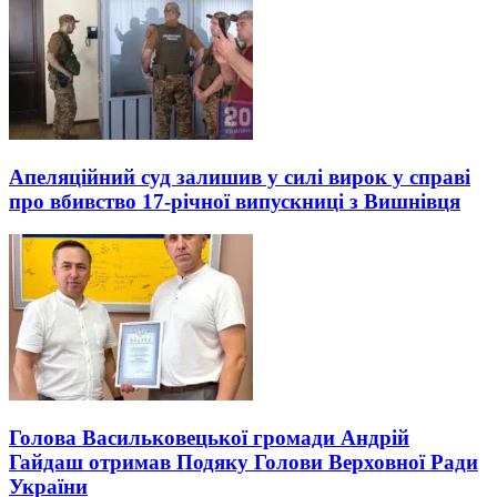
Апеляційний суд залишив у силі вирок у справі
про вбивство 17-річної випускниці з Вишнівця
Голова Васильковецької громади Андрій
Гайдаш отримав Подяку Голови Верховної Ради
України