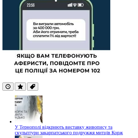
Останні
Популярні
Теги
У Тернополі відкриють виставку живопису та
скульптури закарпатського подружжя митців Корж