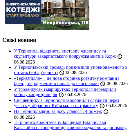
Свіжі новини
У Тернополі відкриють виставку живопису та
скульптури закарпатського подружжя митців Корж
06.08.2026
У Тернопільській громаді призначили уповноваженого з
питань безбар’єрності
06.08.2026
«ТернОпілля» – це нова сторінка розвитку компанії і
бренд, народжений в повазі до свого краю
06.08.2026
У тролейбусах і маршрутках Тернополя перевірили
роботу кондиціонерів
06.08.2026
Священнику з Тернополя заборонили служити через
участь у зібраннях Київського патріархату
06.08.2026
На Тернопільщині за добу сталося 14 пожеж
06.08.2026
15-річного волонтера із Заліщиків Владислава
Калакайла нагородили церковною медаллю за допомогу