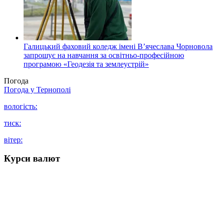
Галицький фаховий коледж імені В’ячеслава Чорновола
запрошує на навчання за освітньо-професійною
програмою «Геодезія та землеустрій»
Погода
Погода у
Тернополі
вологість:
тиск:
вітер:
Курси валют