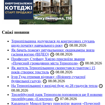
Свіжі новини
Тернопільщина долучилася до конгресових слухань
щодо початку навчального року
08.08.2026
Як бачать пожежу рятувальники: екшнкамера зняла
гасіння вогню (ВІДЕО)
08.08.2026
Професору Стефану Хмілю присвоїли звання
«Почесний громадянин міста Тернополя»
08.08.2026
Як житель Тернопільщини скористався грантом і 15
років створює текстиль
08.08.2026
Ігор Гуда отримав відзнаку «Візіонер сучасної
будівельної галузі»
08.08.2026
На Тернопільщині у вихідні буде до 28 градусів тепла
08.08.2026
Тролейбусний парк Тернополя поповнився ще 8 новими
тролейбусами «Електрон»
07.08.2026
Кардиналу Миколі Бичку присвоїли звання «Почесний