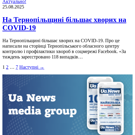
Актуально!
25.08.2025
На Тернопільщині більшає хворих на
COVID-19
На Тернопільщині більшає хворих на COVID-19. Про це
написали на сторінці Тернопільського обласного центру
контролю і профілактики хвороб в соцмережі Facebook. «За
тиждень зареєстровано 118 випадків…
Пагінація
1
2
…
7
Наступні →
записів