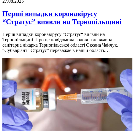
27.08.2025
Перші випадки коронавірусу
“Стратус” виявли на Тернопільщині
Перші випадки коронавірусу “Стратус“ виявли на
Тернопільщині. Про це повідомила головна державна
санітарна лікарка Тернопільської області Оксана Чайчук.
“Субваріант “Стратус” переважає в нашій області.…