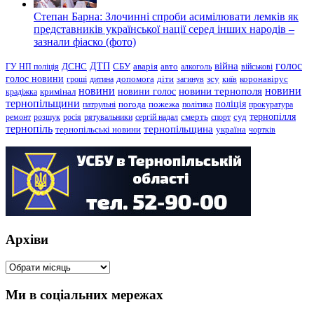
Степан Барна: Злочинні спроби асимілювати лемків як
представників української нації серед інших народів –
зазнали фіаско (фото)
голос
війна
ДТП
ГУ НП поліція
ДСНС
СБУ
аварія
авто
алкоголь
військові
голос новини
зсу
гроші
дитина
допомога
діти
загинув
київ
коронавірус
новини
новини тернополя
новини
новини голос
кримінал
крадіжка
тернопільщини
поліція
патрульні
погода
пожежа
політика
прокуратура
тернопілля
суд
ремонт
розшук
росія
рятувальники
сергій надал
смерть
спорт
тернопіль
тернопільщина
україна
тернопільські новини
чортків
Архіви
Архіви
Ми в соціальних мережах