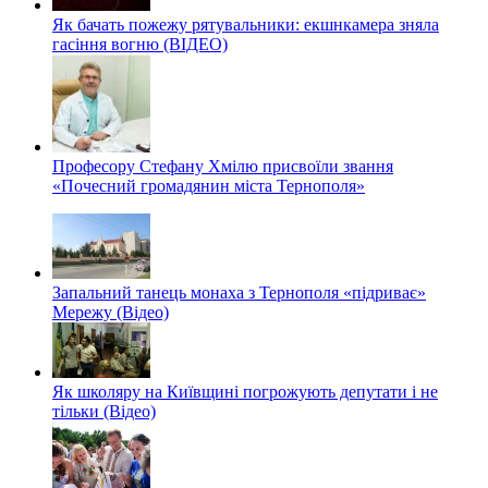
Як бачать пожежу рятувальники: екшнкамера зняла
гасіння вогню (ВІДЕО)
Професору Стефану Хмілю присвоїли звання
«Почесний громадянин міста Тернополя»
Запальний танець монаха з Тернополя «підриває»
Мережу (Відео)
Як школяру на Київщині погрожують депутати і не
тільки (Відео)