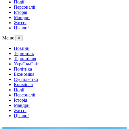
Події
Персоналії
Історія
Мандри
Життя
Цікаво!
Меню
×
Новини
Тернопіль
Тернопілля
Україна/Світ
Політика
Економіка
Суспільство
Кримінал
Події
Персоналії
Історія
Мандри
Життя
Цікаво!