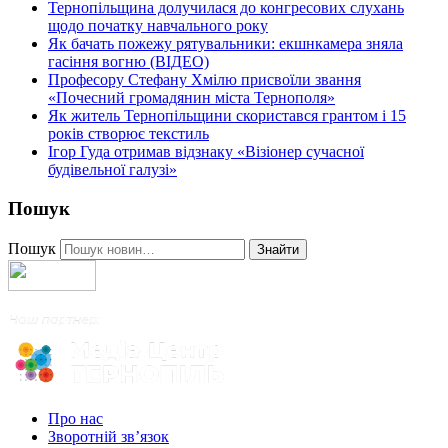
Тернопільщина долучилася до конгресових слухань
щодо початку навчального року
Як бачать пожежу рятувальники: екшнкамера зняла
гасіння вогню (ВІДЕО)
Професору Стефану Хмілю присвоїли звання
«Почесний громадянин міста Тернополя»
Як житель Тернопільщини скористався грантом і 15
років створює текстиль
Ігор Гуда отримав відзнаку «Візіонер сучасної
будівельної галузі»
Пошук
Пошук
Знайти
Про нас
Зворотній зв’язок