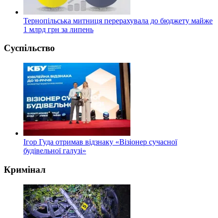
Тернопільська митниця перерахувала до бюджету майже
1 млрд грн за липень
Суспільство
Ігор Гуда отримав відзнаку «Візіонер сучасної
будівельної галузі»
Кримінал