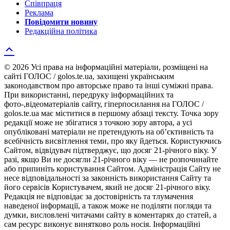
Співпраця
Реклама
Повідомити новину
Редакційна політика
© 2026 Усі права на інформаційні матеріали, розміщені на
сайті ГОЛОС / golos.te.ua, захищені українським
законодавством про авторське право та інші суміжні права.
При використанні, передруку інформаційних та
фото-,відеоматеріалів сайту, гіперпосилання на ГОЛОС /
golos.te.ua має міститися в першому абзаці тексту. Точка зору
редакції може не збігатися з точкою зору автора, а усі
опубліковані матеріали не претендують на об’єктивність та
всебічність висвітлення теми, про яку йдеться. Користуючись
Сайтом, відвідувач підтверджує, що досяг 21-річного віку. У
разі, якщо Ви не досягли 21-річного віку — не розпочинайте
або припиніть користування Сайтом. Адміністрація Сайту не
несе відповідальності за законність використання Сайту та
його сервісів Користувачем, який не досяг 21-річного віку.
Редакція не відповідає за достовірність та тлумачення
наведеної інформації, а також може не поділяти погляди та
думки, висловлені читачами сайту в коментарях до статей, а
сам ресурс виконує винятково роль носія. Інформаційні