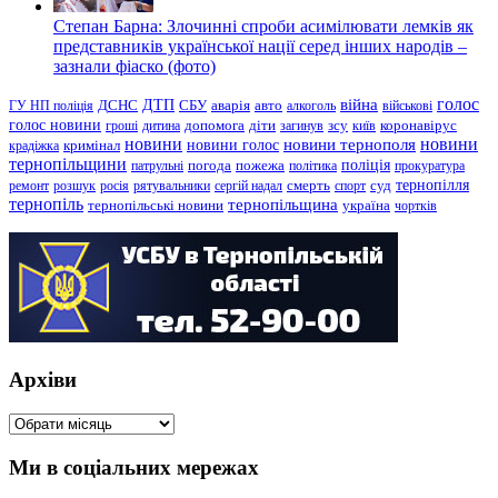
Степан Барна: Злочинні спроби асимілювати лемків як
представників української нації серед інших народів –
зазнали фіаско (фото)
голос
війна
ДТП
ГУ НП поліція
ДСНС
СБУ
аварія
авто
алкоголь
військові
голос новини
зсу
гроші
дитина
допомога
діти
загинув
київ
коронавірус
новини
новини тернополя
новини
новини голос
кримінал
крадіжка
тернопільщини
поліція
патрульні
погода
пожежа
політика
прокуратура
тернопілля
суд
ремонт
розшук
росія
рятувальники
сергій надал
смерть
спорт
тернопіль
тернопільщина
україна
тернопільські новини
чортків
Архіви
Архіви
Ми в соціальних мережах