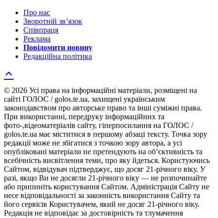
Про нас
Зворотній зв’язок
Співпраця
Реклама
Повідомити новину
Редакційна політика
© 2026 Усі права на інформаційні матеріали, розміщені на
сайті ГОЛОС / golos.te.ua, захищені українським
законодавством про авторське право та інші суміжні права.
При використанні, передруку інформаційних та
фото-,відеоматеріалів сайту, гіперпосилання на ГОЛОС /
golos.te.ua має міститися в першому абзаці тексту. Точка зору
редакції може не збігатися з точкою зору автора, а усі
опубліковані матеріали не претендують на об’єктивність та
всебічність висвітлення теми, про яку йдеться. Користуючись
Сайтом, відвідувач підтверджує, що досяг 21-річного віку. У
разі, якщо Ви не досягли 21-річного віку — не розпочинайте
або припиніть користування Сайтом. Адміністрація Сайту не
несе відповідальності за законність використання Сайту та
його сервісів Користувачем, який не досяг 21-річного віку.
Редакція не відповідає за достовірність та тлумачення