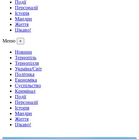
Події
Персоналії
Історія
Мандри
Життя
Цікаво!
Меню
×
Новини
Тернопіль
Тернопілля
Україна/Світ
Політика
Економіка
Суспільство
Кримінал
Події
Персоналії
Історія
Мандри
Життя
Цікаво!