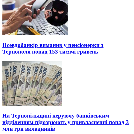
Псевдобанкір виманив у пенсіонерки з
Тернополя понад 153 тисячі гривень
На Тернопільщині керуючу банківським
відділенням підозрюють у привласненні понад 3
млн грн вкладників