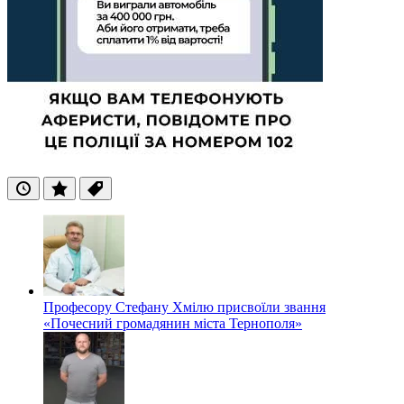
Останні
Популярні
Теги
Професору Стефану Хмілю присвоїли звання
«Почесний громадянин міста Тернополя»