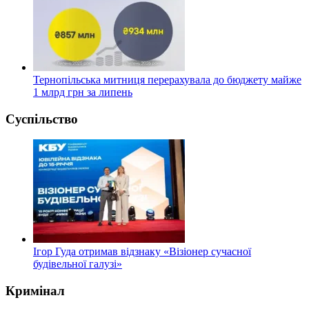
Тернопільська митниця перерахувала до бюджету майже
1 млрд грн за липень
Суспільство
Ігор Гуда отримав відзнаку «Візіонер сучасної
будівельної галузі»
Кримінал