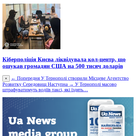
Кіберполіція Києва ліквідувала кол-центр, що
ошукав громадян США на 500 тисяч доларів
← Попередня
У Тернополі створили Місцеве Агентство
×
Розвитку Середовищ
Наступна →
У Тернополі масово
штрафуватимуть водіїв таксі, які їздять…