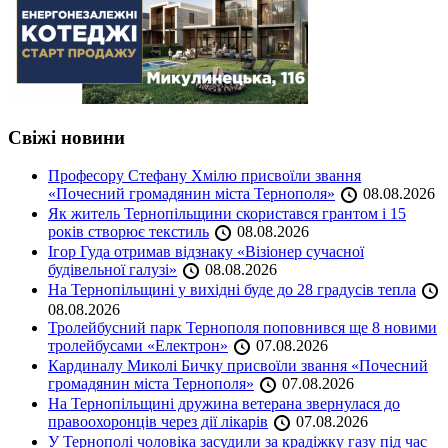
Свіжі новини
Професору Стефану Хмілю присвоїли звання
«Почесний громадянин міста Тернополя»
08.08.2026
Як житель Тернопільщини скористався грантом і 15
років створює текстиль
08.08.2026
Ігор Гуда отримав відзнаку «Візіонер сучасної
будівельної галузі»
08.08.2026
На Тернопільщині у вихідні буде до 28 градусів тепла
08.08.2026
Тролейбусний парк Тернополя поповнився ще 8 новими
тролейбусами «Електрон»
07.08.2026
Кардиналу Миколі Бичку присвоїли звання «Почесний
громадянин міста Тернополя»
07.08.2026
На Тернопільщині дружина ветерана звернулася до
правоохоронців через дії лікарів
07.08.2026
У Тернополі чоловіка засудили за крадіжку газу під час