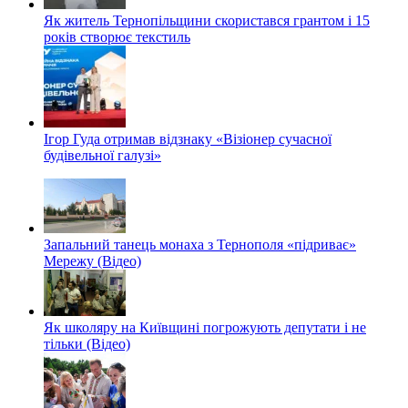
Як житель Тернопільщини скористався грантом і 15
років створює текстиль
Ігор Гуда отримав відзнаку «Візіонер сучасної
будівельної галузі»
Запальний танець монаха з Тернополя «підриває»
Мережу (Відео)
Як школяру на Київщині погрожують депутати і не
тільки (Відео)