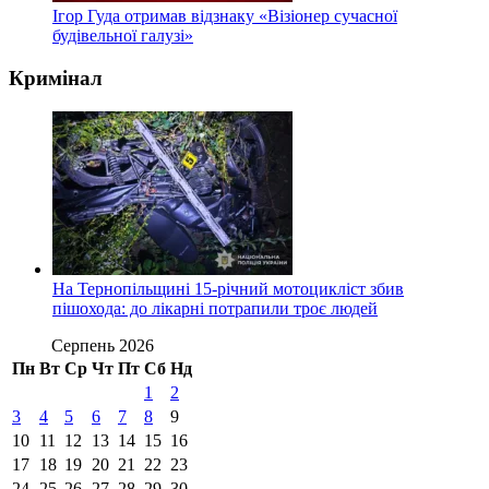
Ігор Гуда отримав відзнаку «Візіонер сучасної
будівельної галузі»
Кримінал
На Тернопільщині 15-річний мотоцикліст збив
пішохода: до лікарні потрапили троє людей
Серпень 2026
Пн
Вт
Ср
Чт
Пт
Сб
Нд
1
2
3
4
5
6
7
8
9
10
11
12
13
14
15
16
17
18
19
20
21
22
23
24
25
26
27
28
29
30