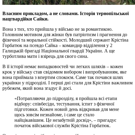
Власним прикладом, а не словами. Історія тернопільської
нацгвардійки Сайки.
Вона з тих, хто прийшла у військо не за романтикою.
Головним мотивом для жінки був патріотизм і прагнення до
фізичної та моральної стійкості. Молодший сержант Крістіна
Горбатюк на псевдо Сайка – командир відділення у 2
Галицькій бригаді Національної гвардії України. А ще
турботлива мати і взірець для свого сина.
В її історії немає випадковостей чи легких шляхів – кожен
крок у війську став свідомим вибором і випробуванням, яке
вона приймала з впертим спокоєм. Саме так почався шлях
українки у підрозділі. І перші дні стали для Крістіни важливим
рубежем, який вона згадує й досі.
«Потрапляючи до підрозділу, я пройшла всі етапи
відбору: співбесіди, тестування, іспит з фізичної
підготовки. Кожен новий день відкривав для мене
щось зовсім незнайоме, і саме це стало
найцікавішим. Це незабутній досвід», – пригадує
початок військової служби Крістіна Горбатюк.