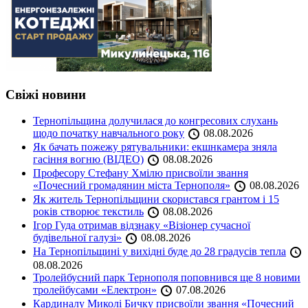
Свіжі новини
Тернопільщина долучилася до конгресових слухань
щодо початку навчального року
08.08.2026
Як бачать пожежу рятувальники: екшнкамера зняла
гасіння вогню (ВІДЕО)
08.08.2026
Професору Стефану Хмілю присвоїли звання
«Почесний громадянин міста Тернополя»
08.08.2026
Як житель Тернопільщини скористався грантом і 15
років створює текстиль
08.08.2026
Ігор Гуда отримав відзнаку «Візіонер сучасної
будівельної галузі»
08.08.2026
На Тернопільщині у вихідні буде до 28 градусів тепла
08.08.2026
Тролейбусний парк Тернополя поповнився ще 8 новими
тролейбусами «Електрон»
07.08.2026
Кардиналу Миколі Бичку присвоїли звання «Почесний