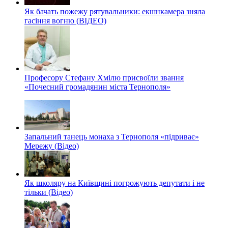
Як бачать пожежу рятувальники: екшнкамера зняла
гасіння вогню (ВІДЕО)
Професору Стефану Хмілю присвоїли звання
«Почесний громадянин міста Тернополя»
Запальний танець монаха з Тернополя «підриває»
Мережу (Відео)
Як школяру на Київщині погрожують депутати і не
тільки (Відео)