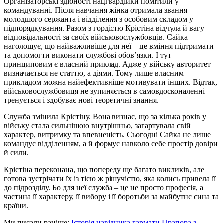
Організаторські здібності нацгвардійки помітили у
командуванні. Після навчання жінка отримала звання
молодшого сержанта і відділення з особовим складом у
підпорядкування. Разом з гордістю Крістіна відчула й вагу
відповідальності за своїх військовослужбовців. Сайка
наголошує, що найважливіше для неї – це вміння підтримати
та допомогти виконати службові обов’язки. І тут
принциповим є власний приклад. Адже у війську авторитет
визначається не статтю, а діями. Тому лише власним
прикладом можна найефективніше мотивувати інших. Відтак,
військовослужбовиця не зупиняється в самовдосконаленні –
тренується і здобуває нові теоретичні знання.
Служба змінила Крістіну. Вона визнає, що за кілька років у
війську стала сильнішою внутрішньо, загартувала свій
характер, витримку та впевненість. Сьогодні Сайка не лише
командує відділенням, а й формує навколо себе простір довіри
й сили.
Крістіна переконана, що попереду ще багато викликів, але
готова зустрічати їх із тією ж рішучістю, яка колись привела її
до підрозділу. Бо для неї служба – це не просто професія, а
частина її характеру, її вибору і її боротьби за майбутнє сина та
країни.
Ми писали раніше:
Історія навідника гармати Прапора з