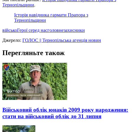
Тернопільщини
.
Історія навідника гармати Прапора з
Тернопільщини
військо
Герої серед нас
головне
захисники
Джерело:
ГОЛОС || Тернопільська агенція новин
Перегляньте також
Військовий облік юнаків 2009 року народження:
стати на військовий облік до 31 липня