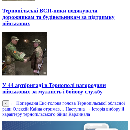
Тернопільські ВСП-ники подякували
дорожникам та будівельникам за підтримку
військових
У 44 артбригаді в Тернополі нагородили
військових за мужність і бойову службу
← Попередня
Екс-голова голова Тернопільської обласної
×
ради Олексій Кайда отримав…
Наступна →
Історія вибору й
характеру тернопільського бійця Кардинала