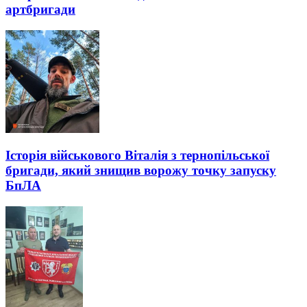
артбригади
Історія військового Віталія з тернопільської
бригади, який знищив ворожу точку запуску
БпЛА