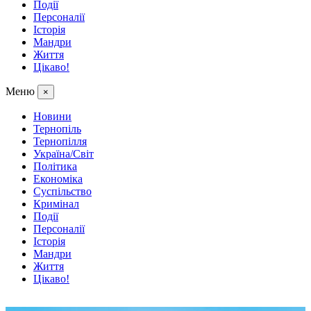
Події
Персоналії
Історія
Мандри
Життя
Цікаво!
Меню
×
Новини
Тернопіль
Тернопілля
Україна/Світ
Політика
Економіка
Суспільство
Кримінал
Події
Персоналії
Історія
Мандри
Життя
Цікаво!