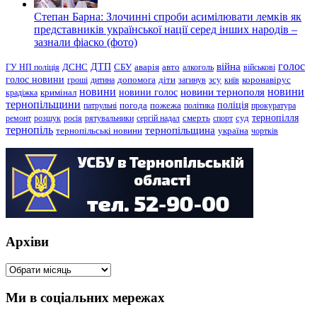
Степан Барна: Злочинні спроби асимілювати лемків як
представників української нації серед інших народів –
зазнали фіаско (фото)
голос
війна
ДТП
ГУ НП поліція
ДСНС
СБУ
аварія
авто
алкоголь
військові
голос новини
зсу
гроші
дитина
допомога
діти
загинув
київ
коронавірус
новини
новини тернополя
новини
новини голос
кримінал
крадіжка
тернопільщини
поліція
патрульні
погода
пожежа
політика
прокуратура
тернопілля
суд
ремонт
розшук
росія
рятувальники
сергій надал
смерть
спорт
тернопіль
тернопільщина
україна
тернопільські новини
чортків
Архіви
Архіви
Ми в соціальних мережах