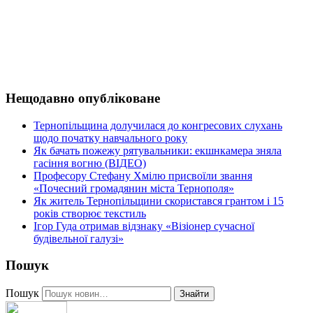
Нещодавно опубліковане
Тернопільщина долучилася до конгресових слухань
щодо початку навчального року
Як бачать пожежу рятувальники: екшнкамера зняла
гасіння вогню (ВІДЕО)
Професору Стефану Хмілю присвоїли звання
«Почесний громадянин міста Тернополя»
Як житель Тернопільщини скористався грантом і 15
років створює текстиль
Ігор Гуда отримав відзнаку «Візіонер сучасної
будівельної галузі»
Пошук
Пошук
Знайти