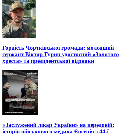
Гордість Чортківської громади: молодший
сержант Віктор Гурин удостоєний «Золотого
хреста» та президентської відзнаки
«Заслужений лікар України» на передовій:
історія військового медика Євгенія з 44-ї