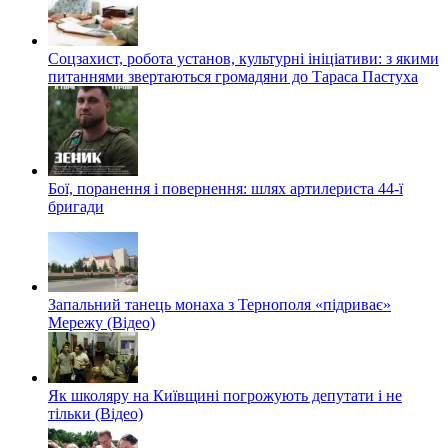
Соцзахист, робота установ, культурні ініціативи: з якими
питаннями звертаються громадяни до Тараса Пастуха
Бої, поранення і повернення: шлях артилериста 44-ї
бригади
Запальний танець монаха з Тернополя «підриває»
Мережу (Відео)
Як школяру на Київщині погрожують депутати і не
тільки (Відео)