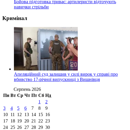
Бойова підготовка триває: артилеристи відточують
навички стрільби
Кримінал
Апеляційний суд залишив у силі вирок у справі про
вбивство 17-річної випускниці з Вишнівця
Серпень 2026
Пн
Вт
Ср
Чт
Пт
Сб
Нд
1
2
3
4
5
6
7
8
9
10
11
12
13
14
15
16
17
18
19
20
21
22
23
24
25
26
27
28
29
30