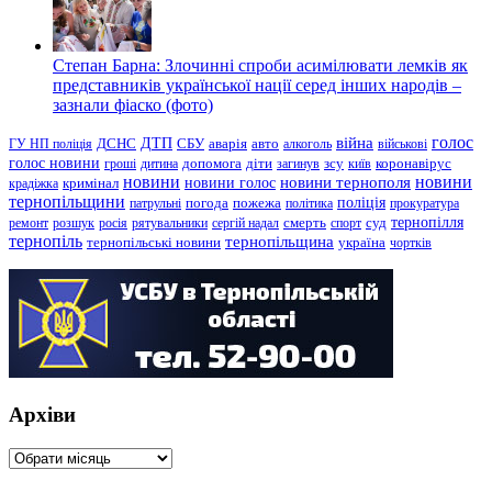
Степан Барна: Злочинні спроби асимілювати лемків як
представників української нації серед інших народів –
зазнали фіаско (фото)
голос
війна
ДТП
ГУ НП поліція
ДСНС
СБУ
аварія
авто
алкоголь
військові
голос новини
зсу
гроші
дитина
допомога
діти
загинув
київ
коронавірус
новини
новини тернополя
новини
новини голос
кримінал
крадіжка
тернопільщини
поліція
патрульні
погода
пожежа
політика
прокуратура
тернопілля
суд
ремонт
розшук
росія
рятувальники
сергій надал
смерть
спорт
тернопіль
тернопільщина
україна
тернопільські новини
чортків
Архіви
Архіви