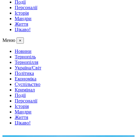
Події
Персоналії
Історія
Мандри
Життя
Цікаво!
Меню
×
Новини
Тернопіль
Тернопілля
Україна/Світ
Політика
Економіка
Суспільство
Кримінал
Події
Персоналії
Історія
Мандри
Життя
Цікаво!