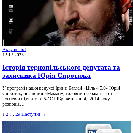
Актуально!
12.12.2025
Історія тернопільського депутата та
захисника Юрія Сиротюка
У програмі нашої ведучої Ірини Баглай «Ціль 4.5.0» Юрій
Сиротюк, позивний «Мамай», головний сержант роти
вогневої підтримки 5-ї ОШБр, ветеран від 2014 року
розповів…
Пагінація
1
2
…
29
Наступні →
записів