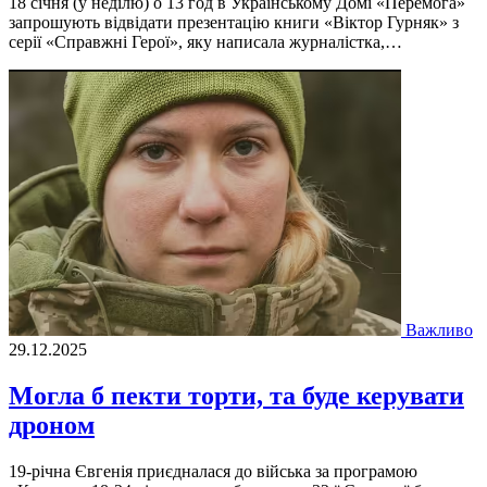
18 січня (у неділю) о 13 год в Українському Домі «Перемога»
запрошують відвідати презентацію книги «Віктор Гурняк» з
серії «Справжні Герої», яку написала журналістка,…
Важливо
29.12.2025
Могла б пекти торти, та буде керувати
дроном
19-річна Євгенія приєдналася до війська за програмою