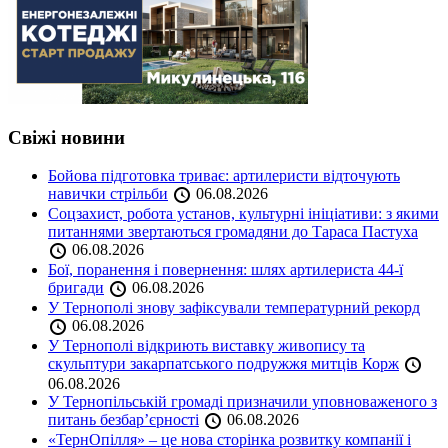
Свіжі новини
Бойова підготовка триває: артилеристи відточують
навички стрільби
06.08.2026
Соцзахист, робота установ, культурні ініціативи: з якими
питаннями звертаються громадяни до Тараса Пастуха
06.08.2026
Бої, поранення і повернення: шлях артилериста 44-ї
бригади
06.08.2026
У Тернополі знову зафіксували температурний рекорд
06.08.2026
У Тернополі відкриють виставку живопису та
скульптури закарпатського подружжя митців Корж
06.08.2026
У Тернопільській громаді призначили уповноваженого з
питань безбар’єрності
06.08.2026
«ТернОпілля» – це нова сторінка розвитку компанії і