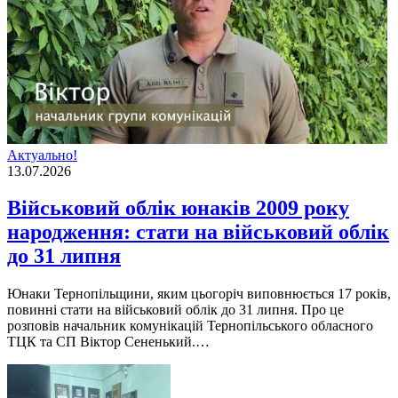
Актуально!
13.07.2026
Військовий облік юнаків 2009 року
народження: стати на військовий облік
до 31 липня
Юнаки Тернопільщини, яким цьогоріч виповнюється 17 років,
повинні стати на військовий облік до 31 липня. Про це
розповів начальник комунікацій Тернопільського обласного
ТЦК та СП Віктор Сененький.…