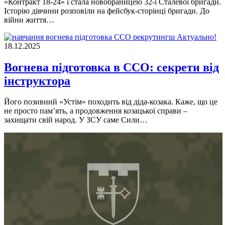
«Контракт 18-24» і стала новобраницею 32-ї Сталевої бригади.
Історію дівчини розповіли на фейсбук-сторінці бригади. До
війни життя…
Актуально!
18.12.2025
Вогнева підготовка в ССО: секрети від
інструктора
Його позивний «Устім» походить від діда-козака. Каже, що це
не просто пам’ять, а продовження козацької справи –
захищати свій народ. У ЗСУ саме Сили…