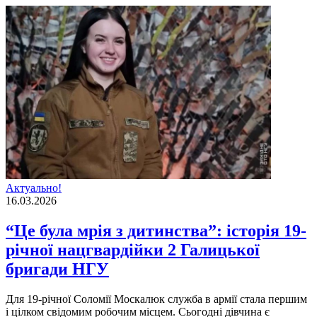
Актуально!
16.03.2026
“Це була мрія з дитинства”: історія 19-
річної нацгвардійки 2 Галицької
бригади НГУ
Для 19-річної Соломії Москалюк служба в армії стала першим
і цілком свідомим робочим місцем. Сьогодні дівчина є