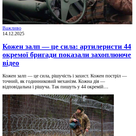
Важливо
14.12.2025
Кожен залп — це сила: артилеристи 44
окремої бригади показали захоплююче
відео
Кожен залп — це сила, рішучість і захист. Кожен постріл —
точний, як годинниковий механізм. Кожна дія —
відповідальна і рішуча. Так пишуть у 44 окремій…