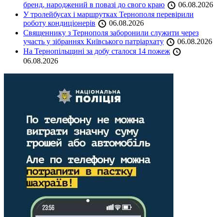
бренд, народжений в повазі до свого краю
06.08.2026
У тролейбусах і маршрутках Тернополя перевірили
роботу кондиціонерів
06.08.2026
Священнику з Тернополя заборонили служити через
участь у зібраннях Київського патріархату
06.08.2026
На Тернопільщині за добу сталося 14 пожеж
06.08.2026