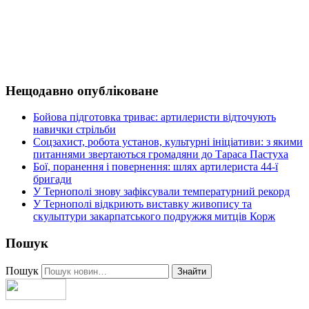
Нещодавно опубліковане
Бойова підготовка триває: артилеристи відточують
навички стрільби
Соцзахист, робота установ, культурні ініціативи: з якими
питаннями звертаються громадяни до Тараса Пастуха
Бої, поранення і повернення: шлях артилериста 44-ї
бригади
У Тернополі знову зафіксували температурний рекорд
У Тернополі відкриють виставку живопису та
скульптури закарпатського подружжя митців Корж
Пошук
Пошук
Знайти