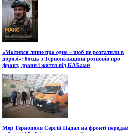
«Молився лише про одне – щоб не розгатили в
дорозі»: боєць з Тернопільщини розповів про
фронт, дрони і життя під КАБами
Мер Тернополя Сергій Надал на фронті передав