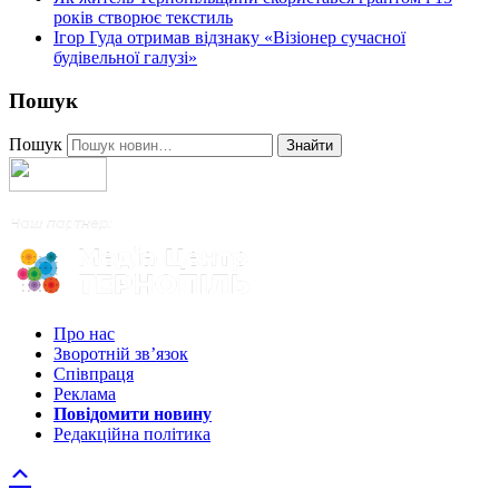
років створює текстиль
Ігор Гуда отримав відзнаку «Візіонер сучасної
будівельної галузі»
Пошук
Пошук
Знайти
Про нас
Зворотній зв’язок
Співпраця
Реклама
Повідомити новину
Редакційна політика