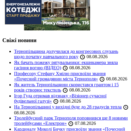
Свіжі новини
Тернопільщина долучилася до конгресових слухань
щодо початку навчального року
08.08.2026
Як бачать пожежу рятувальники: екшнкамера зняла
гасіння вогню (ВІДЕО)
08.08.2026
Професору Стефану Хмілю присвоїли звання
«Почесний громадянин міста Тернополя»
08.08.2026
Як житель Тернопільщини скористався грантом і 15
років створює текстиль
08.08.2026
Ігор Гуда отримав відзнаку «Візіонер сучасної
будівельної галузі»
08.08.2026
На Тернопільщині у вихідні буде до 28 градусів тепла
08.08.2026
Тролейбусний парк Тернополя поповнився ще 8 новими
тролейбусами «Електрон»
07.08.2026
Кардиналу Миколі Бичку присвоїли звання «Почесний