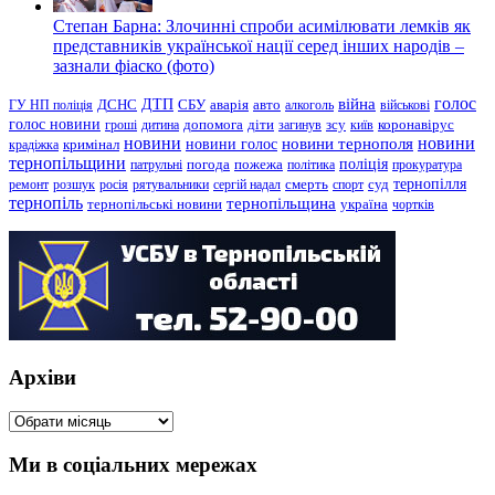
Степан Барна: Злочинні спроби асимілювати лемків як
представників української нації серед інших народів –
зазнали фіаско (фото)
голос
війна
ДТП
ГУ НП поліція
ДСНС
СБУ
аварія
авто
алкоголь
військові
голос новини
зсу
гроші
дитина
допомога
діти
загинув
київ
коронавірус
новини
новини тернополя
новини
новини голос
кримінал
крадіжка
тернопільщини
поліція
патрульні
погода
пожежа
політика
прокуратура
тернопілля
суд
ремонт
розшук
росія
рятувальники
сергій надал
смерть
спорт
тернопіль
тернопільщина
україна
тернопільські новини
чортків
Архіви
Архіви
Ми в соціальних мережах