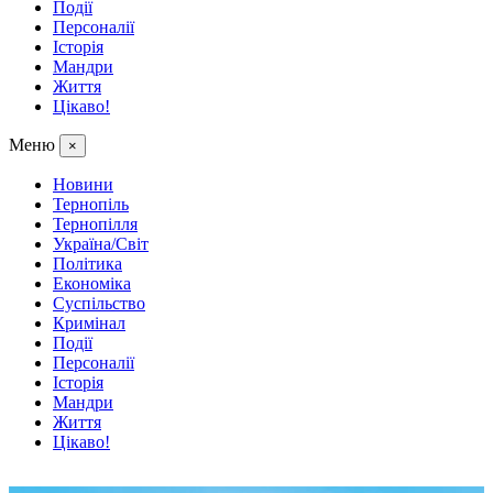
Події
Персоналії
Історія
Мандри
Життя
Цікаво!
Меню
×
Новини
Тернопіль
Тернопілля
Україна/Світ
Політика
Економіка
Суспільство
Кримінал
Події
Персоналії
Історія
Мандри
Життя
Цікаво!