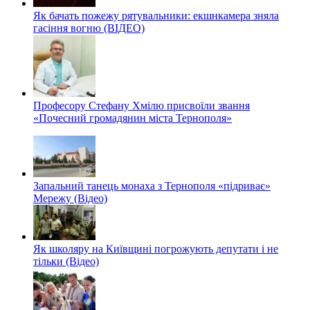
Як бачать пожежу рятувальники: екшнкамера зняла
гасіння вогню (ВІДЕО)
Професору Стефану Хмілю присвоїли звання
«Почесний громадянин міста Тернополя»
Запальний танець монаха з Тернополя «підриває»
Мережу (Відео)
Як школяру на Київщині погрожують депутати і не
тільки (Відео)