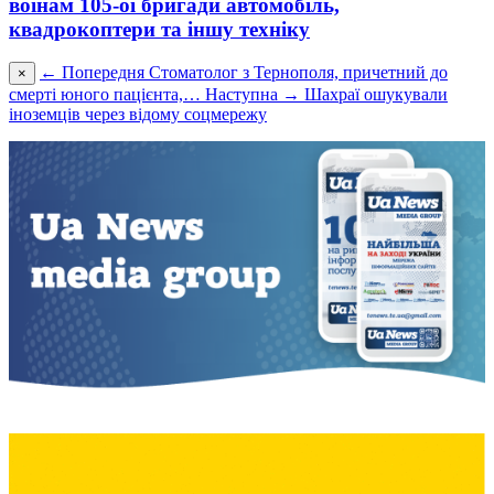
воїнам 105-ої бригади автомобіль,
квадрокоптери та іншу техніку
← Попередня
Стоматолог з Тернополя, причетний до
×
смерті юного пацієнта,…
Наступна →
Шахраї ошукували
іноземців через відому соцмережу