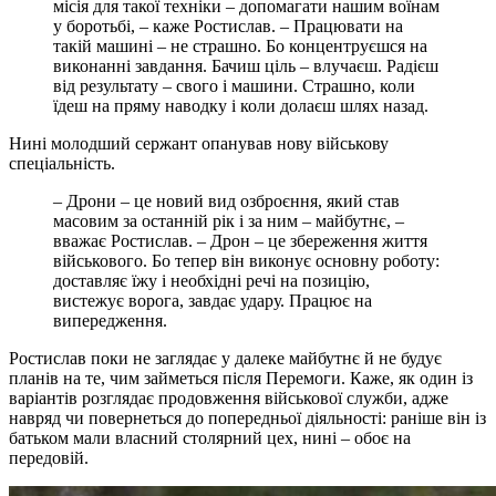
місія для такої техніки – допомагати нашим воїнам
у боротьбі, – каже Ростислав. – Працювати на
такій машині – не страшно. Бо концентруєшся на
виконанні завдання. Бачиш ціль – влучаєш. Радієш
від результату – свого і машини. Страшно, коли
їдеш на пряму наводку і коли долаєш шлях назад.
Нині молодший сержант опанував нову військову
спеціальність.
– Дрони – це новий вид озброєння, який став
масовим за останній рік і за ним – майбутнє, –
вважає Ростислав. – Дрон – це збереження життя
військового. Бо тепер він виконує основну роботу:
доставляє їжу і необхідні речі на позицію,
вистежує ворога, завдає удару. Працює на
випередження.
Ростислав поки не заглядає у далеке майбутнє й не будує
планів на те, чим займеться після Перемоги. Каже, як один із
варіантів розглядає продовження військової служби, адже
навряд чи повернеться до попередньої діяльності: раніше він із
батьком мали власний столярний цех, нині – обоє на
передовій.