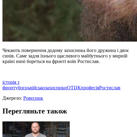
Чекають повернення додому захисника його дружина і двоє
синів. Саме задля їхнього щасливого майбутнього у мирній
країні нині бореться на фронті воїн Ростислав.
історія з
фронту
боєць
військо
захисники
ОТЦК
професія
Ростислав
Джерело:
Ровесник
Перегляньте також