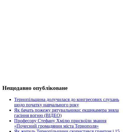
Нещодавно опубліковане
Тернопільщина долучилася до конгресових слухань
щодо початку навчального року
Як бачать пожежу рятувальники: екшнкамера зняла
гасіння вогню (ВІДЕО)
Професору Стефану Хмілю присвоїли звання
«Почесний громадянин міста Тернополя»
Як житель Тернопільщини скористався грантом і 15