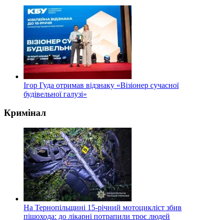
Ігор Гуда отримав відзнаку «Візіонер сучасної
будівельної галузі»
Кримінал
На Тернопільщині 15-річний мотоцикліст збив
пішохода: до лікарні потрапили троє людей