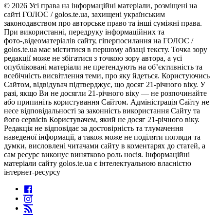
© 2026 Усі права на інформаційні матеріали, розміщені на
сайті ГОЛОС / golos.te.ua, захищені українським
законодавством про авторське право та інші суміжні права.
При використанні, передруку інформаційних та
фото-,відеоматеріалів сайту, гіперпосилання на ГОЛОС /
golos.te.ua має міститися в першому абзаці тексту. Точка зору
редакції може не збігатися з точкою зору автора, а усі
опубліковані матеріали не претендують на об’єктивність та
всебічність висвітлення теми, про яку йдеться. Користуючись
Сайтом, відвідувач підтверджує, що досяг 21-річного віку. У
разі, якщо Ви не досягли 21-річного віку — не розпочинайте
або припиніть користування Сайтом. Адміністрація Сайту не
несе відповідальності за законність використання Сайту та
його сервісів Користувачем, який не досяг 21-річного віку.
Редакція не відповідає за достовірність та тлумачення
наведеної інформації, а також може не поділяти погляди та
думки, висловлені читачами сайту в коментарях до статей, а
сам ресурс виконує винятково роль носія. Інформаційні
матеріали сайту golos.te.ua є інтелектуальною власністю
інтернет-ресурсу