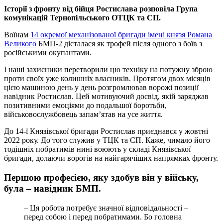
Історії з фронту від бійця Ростислава розповіла Група
комунікацій Тернопільського ОТЦК та СП.
Воїнам
14 окремої механізованої бригади імені князя Романа
Великого
БМП-2 дісталася як трофей після одного з боїв з
російськими окупантами.
І наші захисники перетворили цю техніку на потужну зброю
проти своїх уже колишніх власників. Протягом двох місяців
цією машиною день у день розгромлював ворожі позиції
навідник Ростислав. Цей мотивуючий досвід, якій заряджав
позитивними емоціями до подальшої боротьби,
військовослужбовець запам’ятав на усе життя.
До 14-ї Князівської бригади Ростислав приєднався у жовтні
2022 року. До того служив у ТЦК та СП. Каже, чимало його
тодішніх побратимів нині воюють у складі Князівської
бригади, долаючи ворогів на найгарячіших напрямках фронту.
Першою професією, яку здобув він у війську,
була – навідник БМП.
– Ця робота потребує значної відповідальності –
перед собою і перед побратимами. Бо головна