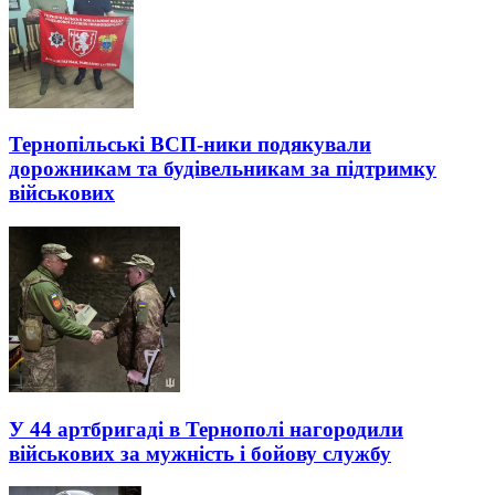
Тернопільські ВСП-ники подякували
дорожникам та будівельникам за підтримку
військових
У 44 артбригаді в Тернополі нагородили
військових за мужність і бойову службу