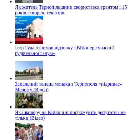
Як житель Тернопільщини скористався грантом і 15
років створює текстиль
Ігор Гуда отримав відзнаку «Візіонер сучасної
будівельної галузі»
Запальний танець монаха з Тернополя «підриває»
Мережу (Відео)
Як школяру на Київщині погрожують депутати і не
тільки (Відео)