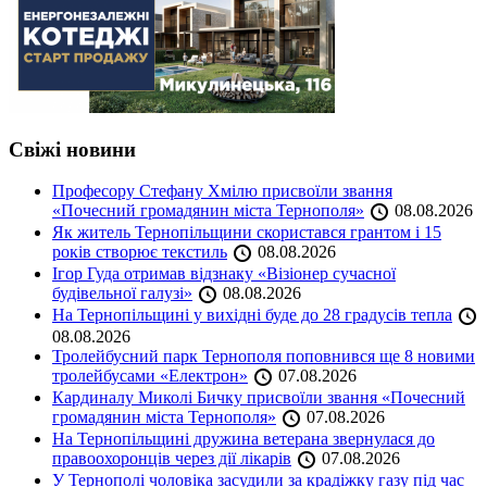
Свіжі новини
Професору Стефану Хмілю присвоїли звання
«Почесний громадянин міста Тернополя»
08.08.2026
Як житель Тернопільщини скористався грантом і 15
років створює текстиль
08.08.2026
Ігор Гуда отримав відзнаку «Візіонер сучасної
будівельної галузі»
08.08.2026
На Тернопільщині у вихідні буде до 28 градусів тепла
08.08.2026
Тролейбусний парк Тернополя поповнився ще 8 новими
тролейбусами «Електрон»
07.08.2026
Кардиналу Миколі Бичку присвоїли звання «Почесний
громадянин міста Тернополя»
07.08.2026
На Тернопільщині дружина ветерана звернулася до
правоохоронців через дії лікарів
07.08.2026
У Тернополі чоловіка засудили за крадіжку газу під час