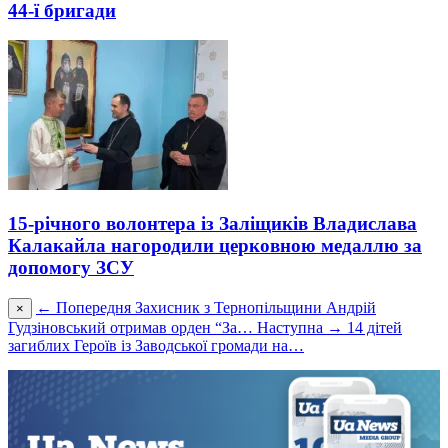
44-ї бригади
15-річного волонтера із Заліщиків Владислава
Калакайла нагородили церковною медаллю за
допомогу ЗСУ
← Попередня
Захисник з Тернопільщини Андрій
×
Гудзіновський отримав орден “За…
Наступна →
14 дітей
загиблих Героїв із Заводської громади на…