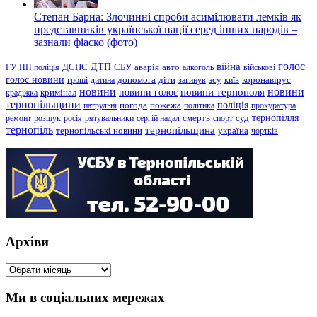
Степан Барна: Злочинні спроби асимілювати лемків як
представників української нації серед інших народів –
зазнали фіаско (фото)
голос
війна
ДТП
ГУ НП поліція
ДСНС
СБУ
аварія
авто
алкоголь
військові
голос новини
зсу
гроші
дитина
допомога
діти
загинув
київ
коронавірус
новини
новини тернополя
новини
новини голос
кримінал
крадіжка
тернопільщини
поліція
патрульні
погода
пожежа
політика
прокуратура
тернопілля
суд
ремонт
розшук
росія
рятувальники
сергій надал
смерть
спорт
тернопіль
тернопільщина
україна
тернопільські новини
чортків
Архіви
Архіви
Ми в соціальних мережах