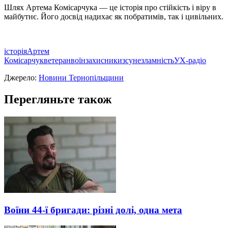
Шлях Артема Комісарчука — це історія про стійкість і віру в
майбутнє. Його досвід надихає як побратимів, так і цивільних.
історія
Артем
Комісарчук
ветеран
воїн
захисники
зсу
незламність
УХ-радіо
Джерело:
Новини Тернопільщини
Перегляньте також
Воїни 44-ї бригади: різні долі, одна мета