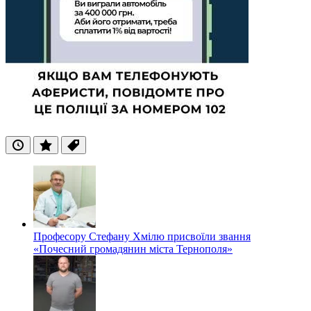
Останні
Популярні
Теги
Професору Стефану Хмілю присвоїли звання
«Почесний громадянин міста Тернополя»