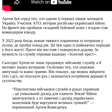
Артем був серед тих, хто одним із перших пішов захищати
Україну. Учасник АТО, ветеран російсько-української війни.
На фронті він пройшов складний бойовий шлях і згодом став
командиром взводу.
У 2022 році боєць зазнав тяжкого поранення та потрапив у
полон, де пробув понад рік. Це був один із найважчих періодів
у його житті. Проте він вистояв і повернувся додому. За
мужність та службу отримав відзнаку «Золотий хрест».
Сьогодні Артем не лише продовжує військову службу, а й
мотивує інших ветеранів. Особливо тих, хто пережив
ампутації та важкі травми. Він показує, що можна зміцнити
тіло і дух, не опускати рук і залишатися потрібним державі й
суспільству.
“Перспектива військової служби в руках українців
– це унікальний досвід для планети Земля! Війни
закінчуються, а от навички і досвід українських
захисників буде вартувати великих грошей!” —
переконаний Артем Комісарчук.