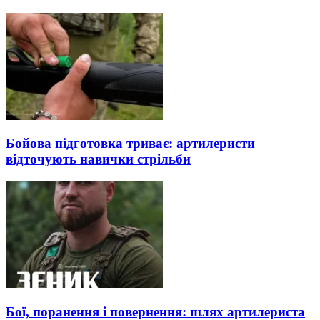
Бойова підготовка триває: артилеристи
відточують навички стрільби
Бої, поранення і повернення: шлях артилериста