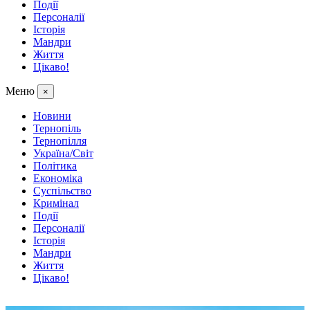
Події
Персоналії
Історія
Мандри
Життя
Цікаво!
Меню
×
Новини
Тернопіль
Тернопілля
Україна/Світ
Політика
Економіка
Суспільство
Кримінал
Події
Персоналії
Історія
Мандри
Життя
Цікаво!