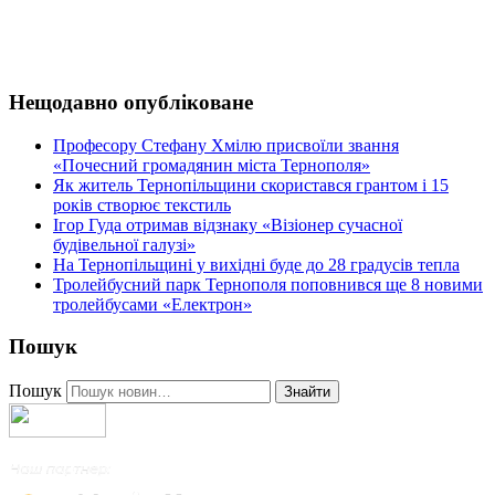
Нещодавно опубліковане
Професору Стефану Хмілю присвоїли звання
«Почесний громадянин міста Тернополя»
Як житель Тернопільщини скористався грантом і 15
років створює текстиль
Ігор Гуда отримав відзнаку «Візіонер сучасної
будівельної галузі»
На Тернопільщині у вихідні буде до 28 градусів тепла
Тролейбусний парк Тернополя поповнився ще 8 новими
тролейбусами «Електрон»
Пошук
Пошук
Знайти