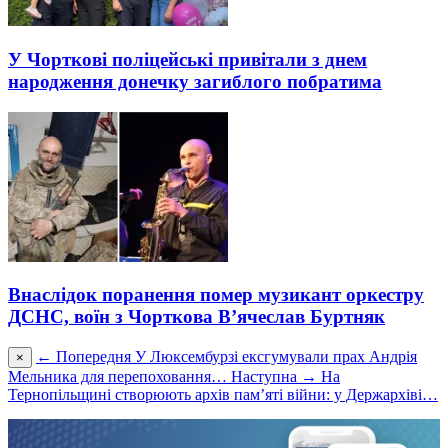
У Чорткові поліцейські привітали з днем
народження донечку загиблого побратима
Внаслідок поранення помер музикант оркестру
ДСНС, воїн з Чорткова В’ячеслав Буртняк
← Попередня
У Люксембурзі ексгумували прах Андрія
×
Мельника для перепоховання…
Наступна →
На
Тернопільщині створюють архів пам’яті війни: у Держархіві…