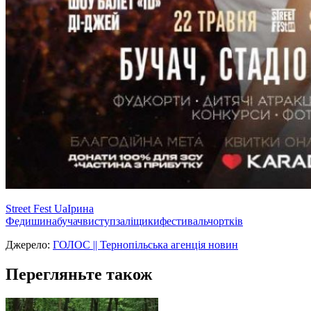
Street Fest Ua
Ірина
Федишина
бучач
виступ
заліщики
фестиваль
чортків
Джерело:
ГОЛОС || Тернопільська агенція новин
Перегляньте також