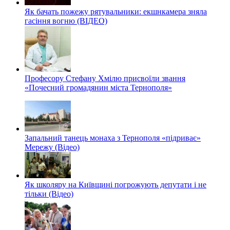
Як бачать пожежу рятувальники: екшнкамера зняла
гасіння вогню (ВІДЕО)
Професору Стефану Хмілю присвоїли звання
«Почесний громадянин міста Тернополя»
Запальний танець монаха з Тернополя «підриває»
Мережу (Відео)
Як школяру на Київщині погрожують депутати і не
тільки (Відео)