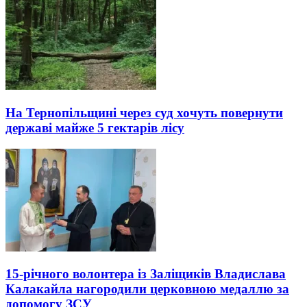
На Тернопільщині через суд хочуть повернути
державі майже 5 гектарів лісу
15-річного волонтера із Заліщиків Владислава
Калакайла нагородили церковною медаллю за
допомогу ЗСУ