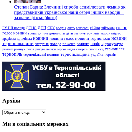
Степан Барна: Злочинні спроби асимілювати лемків як
представників української нації серед інших народів –
зазнали фіаско (фото)
голос
війна
ДТП
ГУ НП поліція
ДСНС
СБУ
аварія
авто
алкоголь
військові
голос новини
зсу
гроші
дитина
допомога
діти
загинув
київ
коронавірус
новини
новини тернополя
новини
новини голос
кримінал
крадіжка
тернопільщини
поліція
патрульні
погода
пожежа
політика
прокуратура
тернопілля
суд
ремонт
розшук
росія
рятувальники
сергій надал
смерть
спорт
тернопіль
тернопільщина
україна
тернопільські новини
чортків
Архіви
Архіви
Ми в соціальних мережах