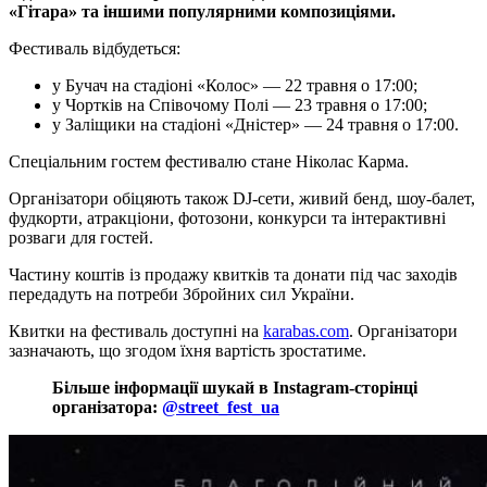
«Гітара» та іншими популярними композиціями.
Фестиваль відбудеться:
у Бучач на стадіоні «Колос» — 22 травня о 17:00;
у Чортків на Співочому Полі — 23 травня о 17:00;
у Заліщики на стадіоні «Дністер» — 24 травня о 17:00.
Спеціальним гостем фестивалю стане Ніколас Карма.
Організатори обіцяють також DJ-сети, живий бенд, шоу-балет,
фудкорти, атракціони, фотозони, конкурси та інтерактивні
розваги для гостей.
Частину коштів із продажу квитків та донати під час заходів
передадуть на потреби Збройних сил України.
Квитки на фестиваль доступні на
karabas.com
. Організатори
зазначають, що згодом їхня вартість зростатиме.
Більше інформації шукай в Instagram-сторінці
організатора:
@street_fest_ua