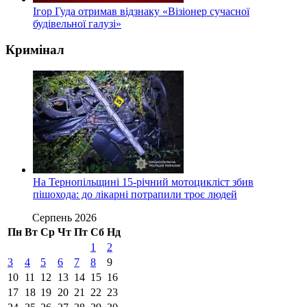
Ігор Гуда отримав відзнаку «Візіонер сучасної
будівельної галузі»
Кримінал
На Тернопільщині 15-річний мотоцикліст збив
пішохода: до лікарні потрапили троє людей
Серпень 2026
Пн
Вт
Ср
Чт
Пт
Сб
Нд
1
2
3
4
5
6
7
8
9
10
11
12
13
14
15
16
17
18
19
20
21
22
23