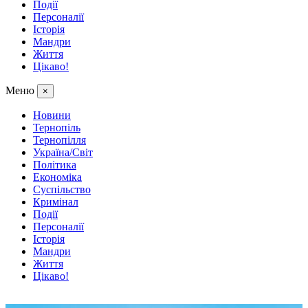
Події
Персоналії
Історія
Мандри
Життя
Цікаво!
Меню
×
Новини
Тернопіль
Тернопілля
Україна/Світ
Політика
Економіка
Суспільство
Кримінал
Події
Персоналії
Історія
Мандри
Життя
Цікаво!