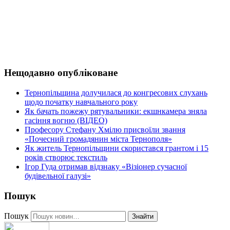
Нещодавно опубліковане
Тернопільщина долучилася до конгресових слухань
щодо початку навчального року
Як бачать пожежу рятувальники: екшнкамера зняла
гасіння вогню (ВІДЕО)
Професору Стефану Хмілю присвоїли звання
«Почесний громадянин міста Тернополя»
Як житель Тернопільщини скористався грантом і 15
років створює текстиль
Ігор Гуда отримав відзнаку «Візіонер сучасної
будівельної галузі»
Пошук
Пошук
Знайти