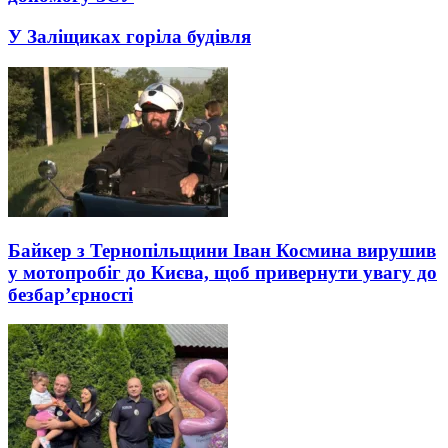
У Заліщиках горіла будівля
Байкер з Тернопільщини Іван Космина вирушив
у мотопробіг до Києва, щоб привернути увагу до
безбар’єрності