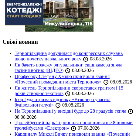
Свіжі новини
Тернопільщина долучилася до конгресових слухань
щодо початку навчального року
08.08.2026
Як бачать пожежу рятувальники: екшнкамера зняла
гасіння вогню (ВІДЕО)
08.08.2026
Професору Стефану Хмілю присвоїли звання
«Почесний громадянин міста Тернополя»
08.08.2026
Як житель Тернопільщини скористався грантом і 15
років створює текстиль
08.08.2026
Ігор Гуда отримав відзнаку «Візіонер сучасної
будівельної галузі»
08.08.2026
На Тернопільщині у вихідні буде до 28 градусів тепла
08.08.2026
Тролейбусний парк Тернополя поповнився ще 8 новими
тролейбусами «Електрон»
07.08.2026
Кардиналу Миколі Бичку присвоїли звання «Почесний