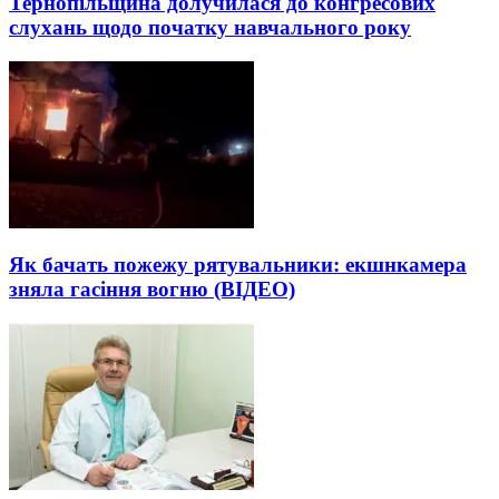
Тернопільщина долучилася до конгресових
слухань щодо початку навчального року
Як бачать пожежу рятувальники: екшнкамера
зняла гасіння вогню (ВІДЕО)