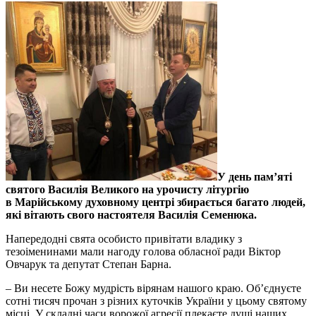
У день пам’яті
святого Василія Великого на урочисту літургію
в Марійському духовному центрі збирається багато людей,
які вітають свого настоятеля Василія Семенюка.
Напередодні свята особисто привітати владику з
тезоіменинами мали нагоду голова обласної ради Віктор
Овчарук та депутат Степан Барна.
– Ви несете Божу мудрість вірянам нашого краю. Об’єднуєте
сотні тисяч прочан з різних куточків України у цьому святому
місці. У складні часи ворожої агресії плекаєте душі наших