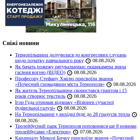
Свіжі новини
Тернопільщина долучилася до конгресових слухань
щодо початку навчального року
08.08.2026
Як бачать пожежу рятувальники: екшнкамера зняла
гасіння вогню (ВІДЕО)
08.08.2026
Професору Стефану Хмілю присвоїли звання
«Почесний громадянин міста Тернополя»
08.08.2026
Як житель Тернопільщини скористався грантом і 15
років створює текстиль
08.08.2026
Ігор Гуда отримав відзнаку «Візіонер сучасної
будівельної галузі»
08.08.2026
На Тернопільщині у вихідні буде до 28 градусів тепла
08.08.2026
Тролейбусний парк Тернополя поповнився ще 8 новими
тролейбусами «Електрон»
07.08.2026
Кардиналу Миколі Бичку присвоїли звання «Почесний