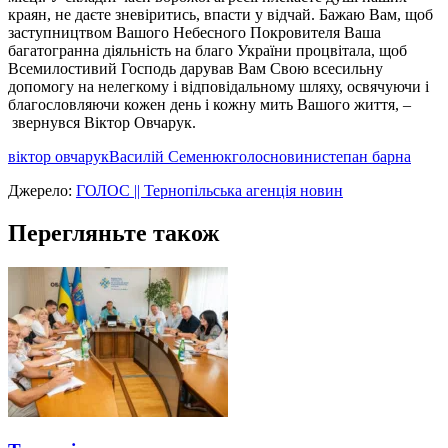
краян, не даєте зневіритись, впасти у відчай. Бажаю Вам, щоб
заступництвом Вашого Небесного Покровителя Ваша
багатогранна діяльність на благо України процвітала, щоб
Всемилостивий Господь дарував Вам Свою всесильну
допомогу на нелегкому і відповідальному шляху, освячуючи і
благословляючи кожен день і кожну мить Вашого життя, –
звернувся Віктор Овчарук.
віктор овчарук
Василій Семенюк
голос
новини
степан барна
Джерело:
ГОЛОС || Тернопільська агенція новин
Перегляньте також