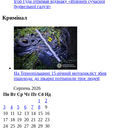
Ігор Гуда отримав відзнаку «Візіонер сучасної
будівельної галузі»
Кримінал
На Тернопільщині 15-річний мотоцикліст збив
пішохода: до лікарні потрапили троє людей
Серпень 2026
Пн
Вт
Ср
Чт
Пт
Сб
Нд
1
2
3
4
5
6
7
8
9
10
11
12
13
14
15
16
17
18
19
20
21
22
23
24
25
26
27
28
29
30