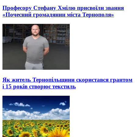
Професору Стефану Хмілю присвоїли звання
«Почесний громадянин міста Тернополя»
Як житель Тернопільщини скористався грантом
і 15 років створює текстиль