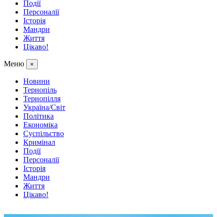
Події
Персоналії
Історія
Мандри
Життя
Цікаво!
Меню
×
Новини
Тернопіль
Тернопілля
Україна/Світ
Політика
Економіка
Суспільство
Кримінал
Події
Персоналії
Історія
Мандри
Життя
Цікаво!