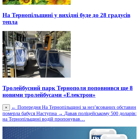
На Тернопільщині у вихідні буде до 28 градусів
тепла
Тролейбусний парк Тернополя поповнився ще 8
новими тролейбусами «Електрон»
← Попередня
На Тернопільщині за нез’ясованих обставин
×
померла бабуся
Наступна →
Давав поліцейському 500 доларів:
на Тернопільщині водій пропонував…