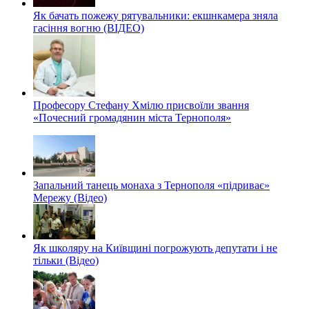
Як бачать пожежу рятувальники: екшнкамера зняла
гасіння вогню (ВІДЕО)
Професору Стефану Хмілю присвоїли звання
«Почесний громадянин міста Тернополя»
Запальний танець монаха з Тернополя «підриває»
Мережу (Відео)
Як школяру на Київщині погрожують депутати і не
тільки (Відео)