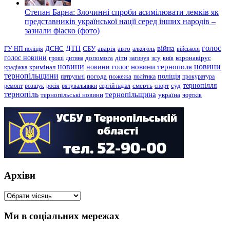
Степан Барна: Злочинні спроби асимілювати лемків як
представників української нації серед інших народів –
зазнали фіаско (фото)
голос
війна
ДТП
ГУ НП поліція
ДСНС
СБУ
аварія
авто
алкоголь
військові
голос новини
зсу
гроші
дитина
допомога
діти
загинув
київ
коронавірус
новини
новини тернополя
новини
новини голос
кримінал
крадіжка
тернопільщини
поліція
патрульні
погода
пожежа
політика
прокуратура
тернопілля
суд
ремонт
розшук
росія
рятувальники
сергій надал
смерть
спорт
тернопіль
тернопільщина
україна
тернопільські новини
чортків
Архіви
Архіви
Ми в соціальних мережах