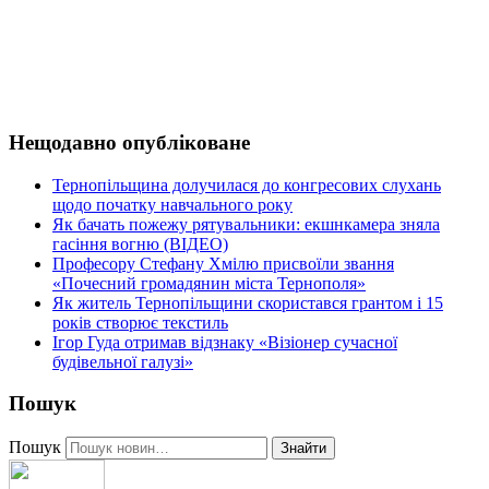
Нещодавно опубліковане
Тернопільщина долучилася до конгресових слухань
щодо початку навчального року
Як бачать пожежу рятувальники: екшнкамера зняла
гасіння вогню (ВІДЕО)
Професору Стефану Хмілю присвоїли звання
«Почесний громадянин міста Тернополя»
Як житель Тернопільщини скористався грантом і 15
років створює текстиль
Ігор Гуда отримав відзнаку «Візіонер сучасної
будівельної галузі»
Пошук
Пошук
Знайти