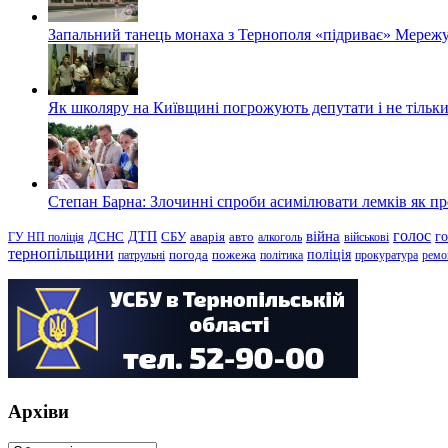
Запальний танець монаха з Тернополя «підриває» Мережу
Як школяру на Київщині погрожують депутати і не тільки
Степан Барна: Злочинні спроби асимілювати лемків як пред
голос
війна
г
ДТП
ГУ НП поліція
ДСНС
СБУ
аварія
авто
алкоголь
військові
тернопільщини
поліція
патрульні
погода
пожежа
політика
прокуратура
ремо
Архіви