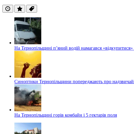
Останні
Популярні
Теги
На Тернопільщині п’яний водій намагався «відкупитися» в
Синоптики Тернопільщини попереджають про надзвичайн
На Тернопільщині горів комбайн і 5 гектарів поля