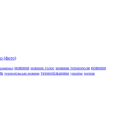
о (фото)
новини
новини тернополя
новини
новини голос
кримінал
ль
тернопільщина
україна
тернопільські новини
чортків