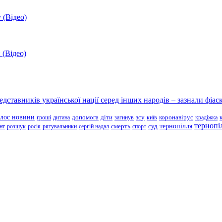
 (Відео)
 (Відео)
ставників української нації серед інших народів – зазнали фіаск
олос новини
зсу
гроші
дитина
допомога
діти
загинув
київ
коронавірус
крадіжка
тернопі
тернопілля
суд
нт
розшук
росія
рятувальники
сергій надал
смерть
спорт