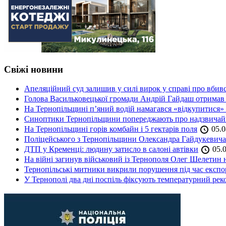
Свіжі новини
Апеляційний суд залишив у силі вирок у справі про вбив
Голова Васильковецької громади Андрій Гайдаш отримав
На Тернопільщині п’яний водій намагався «відкупитися» в
Синоптики Тернопільщини попереджають про надзвичайн
На Тернопільщині горів комбайн і 5 гектарів поля
05.0
Поліцейського з Тернопільщини Олександра Гайдукевича 
ДТП у Кременці: людину затисло в салоні автівки
05.0
На війні загинув військовий із Тернополя Олег Шелетин 
Тернопільські митники викрили порушення під час експор
У Тернополі два дні поспіль фіксують температурний рек