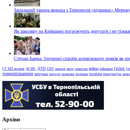
Запальний танець монаха з Тернополя «підриває» Мережу
Як школяру на Київщині погрожують депутати і не тільки
Степан Барна: Злочинні спроби асимілювати лемків як пред
голос
війна
г
ДТП
ГУ НП поліція
ДСНС
СБУ
аварія
авто
алкоголь
військові
тернопільщини
поліція
патрульні
погода
пожежа
політика
прокуратура
ремо
Архіви