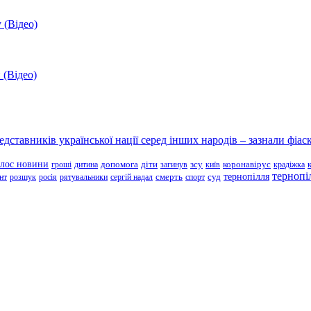
 (Відео)
 (Відео)
ставників української нації серед інших народів – зазнали фіаск
олос новини
зсу
гроші
дитина
допомога
діти
загинув
київ
коронавірус
крадіжка
тернопі
тернопілля
суд
нт
розшук
росія
рятувальники
сергій надал
смерть
спорт