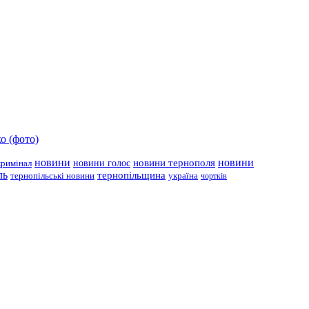
о (фото)
новини
новини тернополя
новини
новини голос
кримінал
ль
тернопільщина
україна
тернопільські новини
чортків