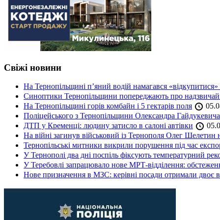
Свіжі новини
На Тернопільщині п’яний водій намагався «відкупитися» в
Синоптики Тернопільщини попереджають про надзвичайн
На Тернопільщині горів комбайн і 5 гектарів поля
05.0
Поліцейського з Тернопільщини Олександра Гайдукевича 
ДТП у Кременці: людину затисло в салоні автівки
05.0
На війні загинув військовий із Тернополя Олег Шелетин 
Тернопільські митники викрили порушення під час експор
У Тернополі два дні поспіль фіксують температурний рек
У Теребовлі запрацювало нове МРТ-відділення: обстеже
Нове призначення в МЗС: керівні посади отримали двоє в