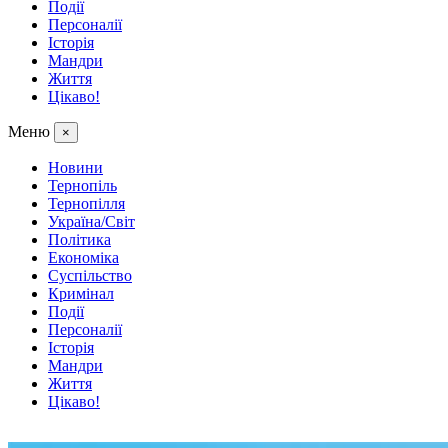
Події
Персоналії
Історія
Мандри
Життя
Цікаво!
Меню
×
Новини
Тернопіль
Тернопілля
Україна/Світ
Політика
Економіка
Суспільство
Кримінал
Події
Персоналії
Історія
Мандри
Життя
Цікаво!