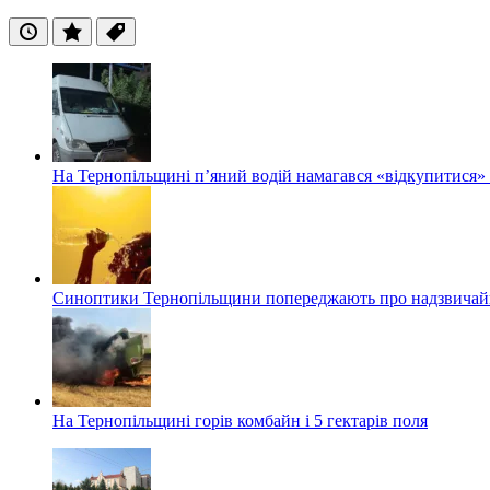
Останні
Популярні
Теги
На Тернопільщині п’яний водій намагався «відкупитися» в
Синоптики Тернопільщини попереджають про надзвичайн
На Тернопільщині горів комбайн і 5 гектарів поля