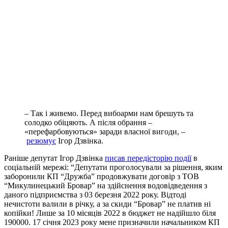
– Так і живемо. Перед вибоарми нам брешуть та
солодко обіцяють. А після обрання –
«перефарбовуються» заради власної вигоди, –
резюмує
Ігор Дзвінка.
Раніше депутат Ігор Дзвінка
писав передісторію події
в
соціальній мережі: “Депутати проголосували за рішення, яким
заборонили КП “Дружба” продовжувати договір з ТОВ
“Микулинецький Бровар” на здійснення водовідведення з
даного підприємства з 03 березня 2022 року. Відтоді
нечистоти валили в річку, а за скиди “Бровар” не платив ні
копійки! Лише за 10 місяців 2022 в бюджет не надійшло біля
190000. 17 січня 2023 року мене призначили начальником КП