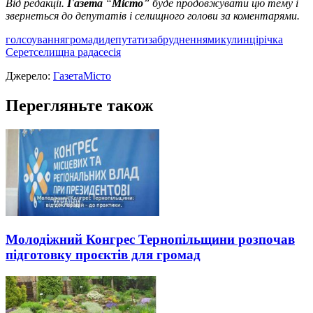
Від редакції.
Газета
“
Місто
” буде продовжувати цю тему і
звернеться до депутатів і селищного голови за коментарями.
голсоування
громади
депутати
забруднення
микулинці
річка
Серет
селищна рада
сесія
Джерело:
ГазетаМісто
Перегляньте також
Молодіжний Конгрес Тернопільщини розпочав
підготовку проєктів для громад