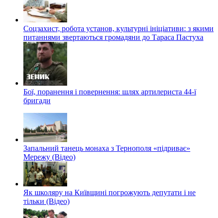
Соцзахист, робота установ, культурні ініціативи: з якими
питаннями звертаються громадяни до Тараса Пастуха
Бої, поранення і повернення: шлях артилериста 44-ї
бригади
Запальний танець монаха з Тернополя «підриває»
Мережу (Відео)
Як школяру на Київщині погрожують депутати і не
тільки (Відео)