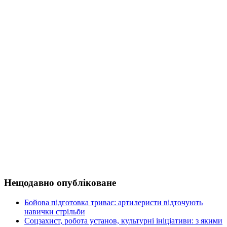
Нещодавно опубліковане
Бойова підготовка триває: артилеристи відточують
навички стрільби
Соцзахист, робота установ, культурні ініціативи: з якими