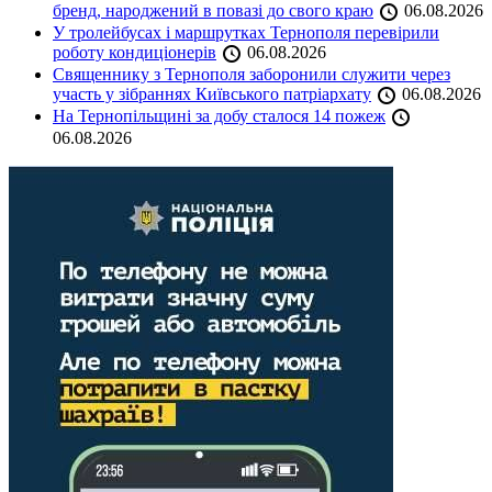
бренд, народжений в повазі до свого краю
06.08.2026
У тролейбусах і маршрутках Тернополя перевірили
роботу кондиціонерів
06.08.2026
Священнику з Тернополя заборонили служити через
участь у зібраннях Київського патріархату
06.08.2026
На Тернопільщині за добу сталося 14 пожеж
06.08.2026