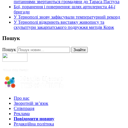
питаннями звертаються громадяни до Тараса Пастуха
Бої, поранення і повернення: шлях артилериста 44-ї
бригади
У Тернополі знову зафіксували температурний рекорд
У Тернополі відкриють виставку живопису та
скульптури закарпатського подружжя митців Корж
Пошук
Пошук
Знайти
Про нас
Зворотній зв’язок
Співпраця
Реклама
Повідомити новину
Редакційна політика