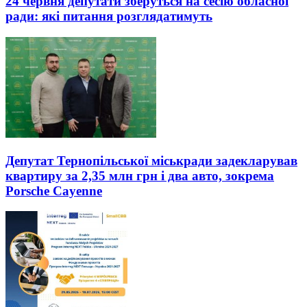
24 червня депутати зберуться на сесію обласної
ради: які питання розглядатимуть
Депутат Тернопільської міськради задекларував
квартиру за 2,35 млн грн і два авто, зокрема
Porsche Cayenne