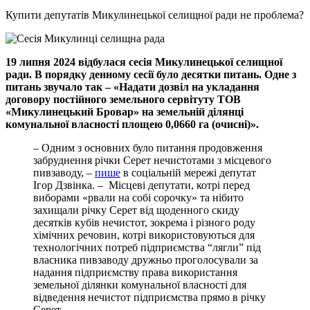
Купити депутатів Микулинецької селищної ради не проблема?
19 липня 2024 відбулася сесія Микулинецької селищної
ради. В порядку денному сесії було десятки питань. Одне з
питань звучало так – «Надати дозвіл на укладання
договору постійного земельного сервітуту ТОВ
«Микулинецький Бровар» на земельній ділянці
комунальної власності площею 0,0660 га (очисні)».
– Одним з основних було питання продовження
забруднення річки Серет нечистотами з місцевого
пивзаводу, –
пише
в соціальній мережі депутат
Ігор Дзвінка. – Місцеві депутати, котрі перед
виборами «рвали на собі сорочку» та нібито
захищали річку Серет від щоденного скиду
десятків кубів нечистот, зокрема і різного роду
хімічних речовин, котрі використовуються для
технологічних потреб підприємства “лягли” під
власника пивзаводу дружньо проголосували за
надання підприємству права використання
земельної ділянки комунальної власності для
відведення нечистот підприємства прямо в річку
Серет.