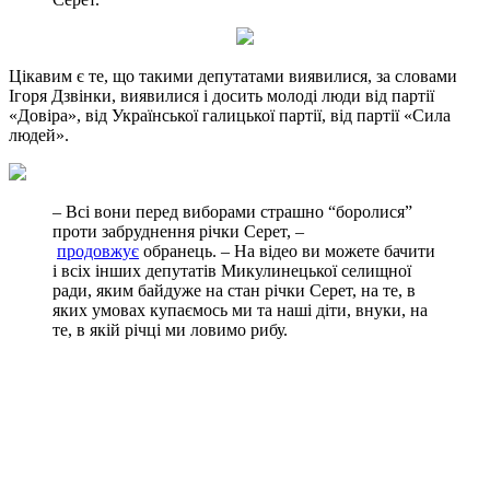
Цікавим є те, що такими депутатами виявилися, за словами
Ігоря Дзвінки, виявилися і досить молоді люди від партії
«Довіра», від Української галицької партії, від партії «Сила
людей».
– Всі вони перед виборами страшно “боролися”
проти забруднення річки Серет, –
продовжує
обранець. – На відео ви можете бачити
і всіх інших депутатів Микулинецької селищної
ради, яким байдуже на стан річки Серет, на те, в
яких умовах купаємось ми та наші діти, внуки, на
те, в якій річці ми ловимо рибу.