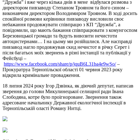
“Дружба” і вже через кілька днів в мене відбулася розмова з
директором пивзаводу Степаном Трояном та його сином –
виконавчим директором Володимиром Трояном. В ході досить
спокійної розмови керівники пивзаводу висловили своє
небажання продовжувати співпрацю з КП “Дружба”, а
повідомили, що мають бажання співпрацювати з комунгоспом
Березовицької громади та будуть вивозити нечистоти
автоцистернами… І на цьому ми розійшлися. Але насправді
пивзавод нагло продовжував скид нечистот в річку Серет і
після багатьох моїх звернень в різні інстанції та публікації у
Фейсбуці –
https://www.facebook.com/share/p/jquB6L31ba4e9wSo/
–
Прокуратруа Тернопільскої області 01 червня 2023 року
відкрила кримінальне провадження.
18 липня 2024 року Ігор Дзвінка, як діючий депутат, написав
зверення до голови Микулинецької селищної ради Івана
Слободяна, котре було проігнороване. Звернення також
адресоване начальнику Державної екологічної інспекції в
Тернопільській оласті Роману Нитці.