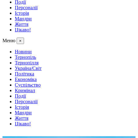
Події
Персоналії
Історія
Мандри
Життя
Цікаво!
Меню
×
Новини
Тернопіль
Тернопілля
Україна/Світ
Політика
Економіка
Суспільство
Кримінал
Події
Персоналії
Історія
Мандри
Життя
Цікаво!