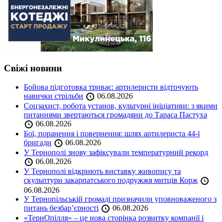
Свіжі новини
Бойова підготовка триває: артилеристи відточують
навички стрільби
06.08.2026
Соцзахист, робота установ, культурні ініціативи: з якими
питаннями звертаються громадяни до Тараса Пастуха
06.08.2026
Бої, поранення і повернення: шлях артилериста 44-ї
бригади
06.08.2026
У Тернополі знову зафіксували температурний рекорд
06.08.2026
У Тернополі відкриють виставку живопису та
скульптури закарпатського подружжя митців Корж
06.08.2026
У Тернопільській громаді призначили уповноваженого з
питань безбар’єрності
06.08.2026
«ТернОпілля» – це нова сторінка розвитку компанії і