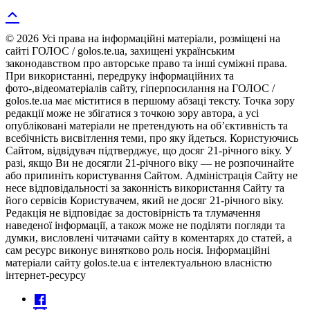
© 2026 Усі права на інформаційні матеріали, розміщені на
сайті ГОЛОС / golos.te.ua, захищені українським
законодавством про авторське право та інші суміжні права.
При використанні, передруку інформаційних та
фото-,відеоматеріалів сайту, гіперпосилання на ГОЛОС /
golos.te.ua має міститися в першому абзаці тексту. Точка зору
редакції може не збігатися з точкою зору автора, а усі
опубліковані матеріали не претендують на об’єктивність та
всебічність висвітлення теми, про яку йдеться. Користуючись
Сайтом, відвідувач підтверджує, що досяг 21-річного віку. У
разі, якщо Ви не досягли 21-річного віку — не розпочинайте
або припиніть користування Сайтом. Адміністрація Сайту не
несе відповідальності за законність використання Сайту та
його сервісів Користувачем, який не досяг 21-річного віку.
Редакція не відповідає за достовірність та тлумачення
наведеної інформації, а також може не поділяти погляди та
думки, висловлені читачами сайту в коментарях до статей, а
сам ресурс виконує винятково роль носія. Інформаційні
матеріали сайту golos.te.ua є інтелектуальною власністю
інтернет-ресурсу