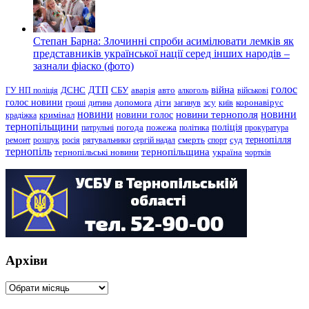
Степан Барна: Злочинні спроби асимілювати лемків як
представників української нації серед інших народів –
зазнали фіаско (фото)
голос
війна
ДТП
ГУ НП поліція
ДСНС
СБУ
аварія
авто
алкоголь
військові
голос новини
зсу
гроші
дитина
допомога
діти
загинув
київ
коронавірус
новини
новини тернополя
новини
новини голос
кримінал
крадіжка
тернопільщини
поліція
патрульні
погода
пожежа
політика
прокуратура
тернопілля
суд
ремонт
розшук
росія
рятувальники
сергій надал
смерть
спорт
тернопіль
тернопільщина
україна
тернопільські новини
чортків
Архіви
Архіви