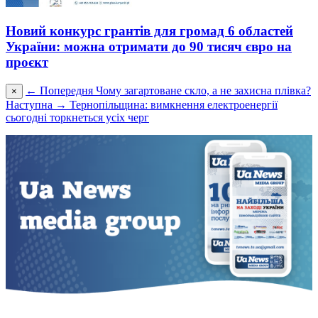
Новий конкурс грантів для громад 6 областей
України: можна отримати до 90 тисяч євро на
проєкт
← Попередня
Чому загартоване скло, а не захисна плівка?
×
Наступна →
Тернопільщина: вимкнення електроенергії
сьогодні торкнеться усіх черг