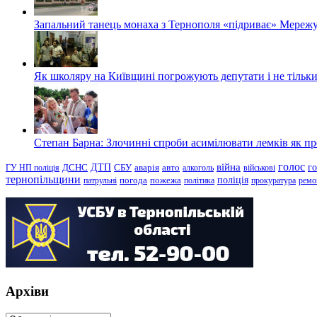
Запальний танець монаха з Тернополя «підриває» Мережу
Як школяру на Київщині погрожують депутати і не тільки
Степан Барна: Злочинні спроби асимілювати лемків як пред
голос
війна
г
ДТП
ГУ НП поліція
ДСНС
СБУ
аварія
авто
алкоголь
військові
тернопільщини
поліція
патрульні
погода
пожежа
політика
прокуратура
ремо
Архіви