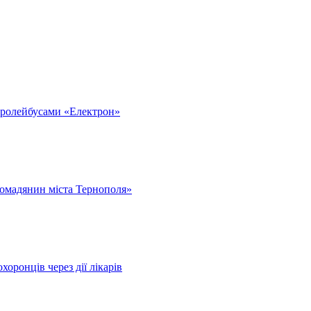
тролейбусами «Електрон»
омадянин міста Тернополя»
оронців через дії лікарів