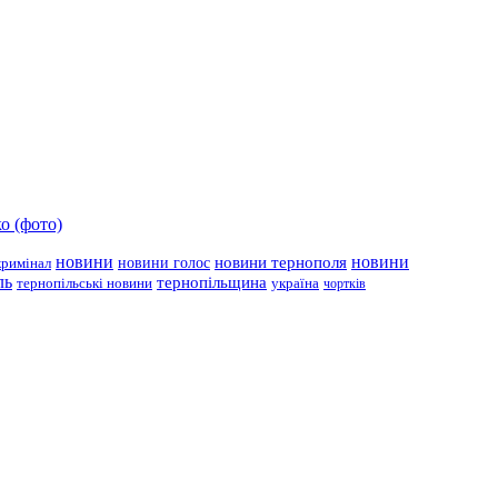
о (фото)
новини
новини тернополя
новини
новини голос
кримінал
ль
тернопільщина
україна
тернопільські новини
чортків