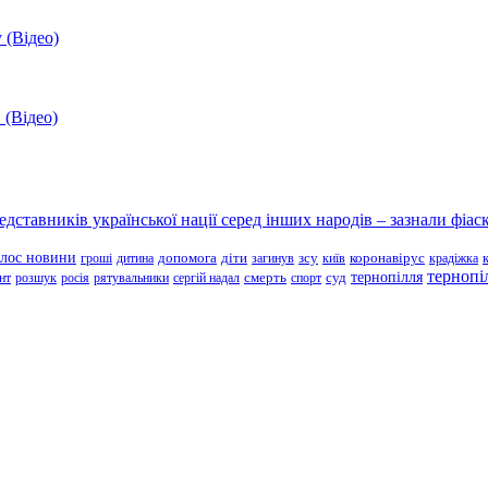
 (Відео)
 (Відео)
ставників української нації серед інших народів – зазнали фіаск
олос новини
зсу
гроші
дитина
допомога
діти
загинув
київ
коронавірус
крадіжка
тернопі
тернопілля
суд
нт
розшук
росія
рятувальники
сергій надал
смерть
спорт