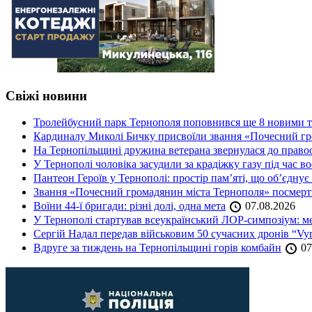
Свіжі новини
Тролейбусний парк Тернополя поповнився ще 8 новими 
Кардиналу Миколі Бичку присвоїли звання «Почесний гр
На Тернопільщині дружина ветерана звернулася до правоох
У Тернополі чоловіка засудили за крадіжку газу під час в
Пантеон Героїв у Тернополі: простір пам’яті, що об’єднує
Звання «Почесний громадянин міста Тернополя» посмерт
Воїни 44-ї бригади: різні долі, одна мета
07.08.2026
У Тернополі стартував всеукраїнський ЛОР-симпозіум: ме
Сергій Надал передав військовим 50 сучасних дронів “Vyr
Вдруге за тиждень на Тернопільщині горів комбайн
07