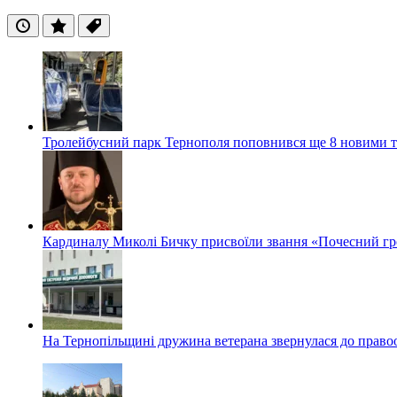
Останні
Популярні
Теги
Тролейбусний парк Тернополя поповнився ще 8 новими 
Кардиналу Миколі Бичку присвоїли звання «Почесний гр
На Тернопільщині дружина ветерана звернулася до правоох