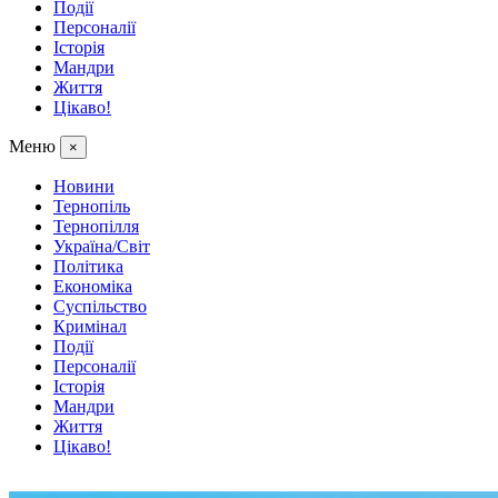
Події
Персоналії
Історія
Мандри
Життя
Цікаво!
Меню
×
Новини
Тернопіль
Тернопілля
Україна/Світ
Політика
Економіка
Суспільство
Кримінал
Події
Персоналії
Історія
Мандри
Життя
Цікаво!