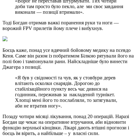
«Ворог не переставав штурмувати. Тих чотири
доби там просто було пекло, але ми своє завдання
виконали — позиції втримали».
Тоді Богдан отримав важкі поранення руки та ноги —
ворожий FPV прилетів йому плече і вибухнув.
Боєць каже, понад усе вдячний бойовому медику на псевдо
Кеня. Саме він разом із побратимом Білкою рятували його на
полі бою і тампонували рани. Найскладніше було винести
Джагера з позиції.
«Я був у свідомості та чув, як у стовбури дерев
влітають осколки снарядів. Дорогою до
стабілізаційного пункту весь час дивися на
годинник, переживав за накладений турнікет.
Хлопці мені його то послабляли, то затягували,
аби не втратив ногу».
Позаду чотири місяці лікування, понад 20 операцій. Наразі
Богдан ще чекає на оперативне втручання, аби відновити
функцію верхньої кінцівки. Лікарі дають втішні прогнози і
боєць їм вірить, а найбільше – у власні сили.