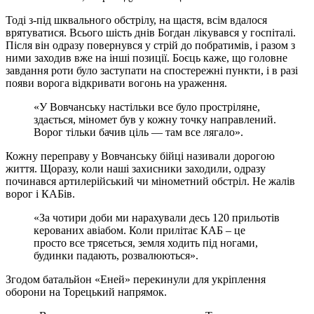
Тоді з-під шквального обстрілу, на щастя, всім вдалося
врятуватися. Всього шість днів Богдан лікувався у госпіталі.
Після він одразу повернувся у стрій до побратимів, і разом з
ними заходив вже на інші позиції. Боєць каже, що головне
завдання роти було заступати на спостережні пункти, і в разі
появи ворога відкривати вогонь на ураження.
«У Вовчанську настільки все було простріляне,
здається, міномет був у кожну точку направлений.
Ворог тільки бачив ціль — там все лягало».
Кожну переправу у Вовчанську бійці називали дорогою
життя. Щоразу, коли наші захисники заходили, одразу
починався артилерійський чи мінометний обстріл. Не жалів
ворог і КАБів.
«За чотири доби ми нарахували десь 120 прильотів
керованих авіабом. Коли прилітає КАБ – це
просто все трясеться, земля ходить під ногами,
будинки падають, розвалюються».
Згодом батальйон «Еней» перекинули для укріплення
оборони на Торецький напрямок.