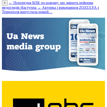
← Попередня
ВЛК по-новому: що змінить реформа
×
медоглядів
Наступна →
Авторка і виконавиця ZOZULYA з
Тернополя випустила новий…