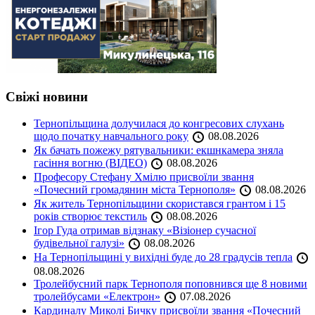
Свіжі новини
Тернопільщина долучилася до конгресових слухань
щодо початку навчального року
08.08.2026
Як бачать пожежу рятувальники: екшнкамера зняла
гасіння вогню (ВІДЕО)
08.08.2026
Професору Стефану Хмілю присвоїли звання
«Почесний громадянин міста Тернополя»
08.08.2026
Як житель Тернопільщини скористався грантом і 15
років створює текстиль
08.08.2026
Ігор Гуда отримав відзнаку «Візіонер сучасної
будівельної галузі»
08.08.2026
На Тернопільщині у вихідні буде до 28 градусів тепла
08.08.2026
Тролейбусний парк Тернополя поповнився ще 8 новими
тролейбусами «Електрон»
07.08.2026
Кардиналу Миколі Бичку присвоїли звання «Почесний