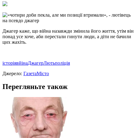
Джагер каже, що війна назавжди змінила його життя, утім він
понад усе хоче, аби перестали гинути люди, а діти не бачили
цих жахіть.
історія
вйіна
Джагер
Лють
поліція
Джерело:
ГазетаМісто
Перегляньте також