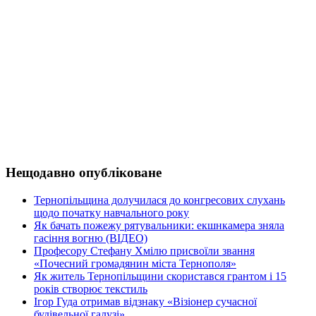
Нещодавно опубліковане
Тернопільщина долучилася до конгресових слухань
щодо початку навчального року
Як бачать пожежу рятувальники: екшнкамера зняла
гасіння вогню (ВІДЕО)
Професору Стефану Хмілю присвоїли звання
«Почесний громадянин міста Тернополя»
Як житель Тернопільщини скористався грантом і 15
років створює текстиль
Ігор Гуда отримав відзнаку «Візіонер сучасної
будівельної галузі»