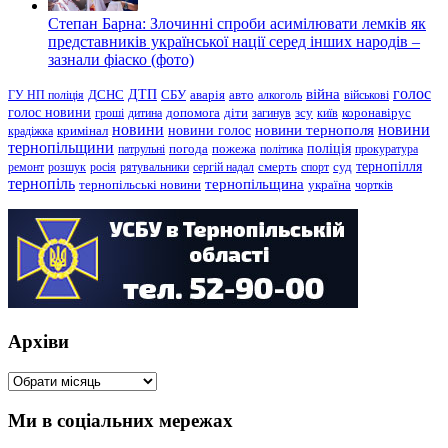
Степан Барна: Злочинні спроби асимілювати лемків як
представників української нації серед інших народів –
зазнали фіаско (фото)
голос
війна
ДТП
ГУ НП поліція
ДСНС
СБУ
аварія
авто
алкоголь
військові
голос новини
зсу
гроші
дитина
допомога
діти
загинув
київ
коронавірус
новини
новини тернополя
новини
новини голос
кримінал
крадіжка
тернопільщини
поліція
патрульні
погода
пожежа
політика
прокуратура
тернопілля
суд
ремонт
розшук
росія
рятувальники
сергій надал
смерть
спорт
тернопіль
тернопільщина
україна
тернопільські новини
чортків
Архіви
Архіви
Ми в соціальних мережах