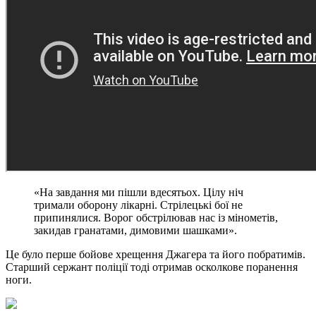
«На завдання ми пішли вдесятьох. Цілу ніч
тримали оборону лікарні. Стрілецькі бої не
припинялися. Ворог обстрілював нас із мінометів,
закидав гранатами, димовими шашками».
Це було перше бойове хрещення Джагера та його побратимів.
Старший сержант поліції тоді отримав осколкове поранення
ноги.