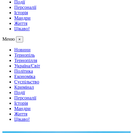
Події
Персоналії
Історія
Мандри
Життя
Цікаво!
Меню
×
Новини
Тернопіль
Тернопілля
Україна/Світ
Політика
Економіка
Суспільство
Кримінал
Події
Персоналії
Історія
Мандри
Життя
Цікаво!