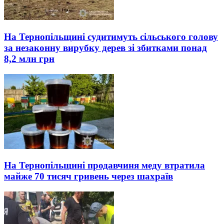
На Тернопільщині судитимуть сільського голову
за незаконну вирубку дерев зі збитками понад
8,2 млн грн
На Тернопільщині продавчиня меду втратила
майже 70 тисяч гривень через шахраїв