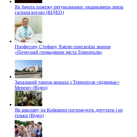
Як бачать пожежу рятувальники: екшнкамера зняла
гасіння вогню (ВІДЕО)
Професору Стефану Хмілю присвоїли звання
«Почесний громадянин міста Тернополя»
Запальний танець монаха з Тернополя «підриває»
Мережу (Відео)
Як школяру на Київщині погрожують депутати і не
тільки (Відео)