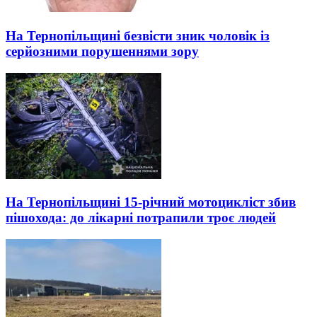
На Тернопільщині безвісти зник чоловік із
серйозними порушеннями зору
На Тернопільщині 15-річний мотоцикліст збив
пішохода: до лікарні потрапили троє людей