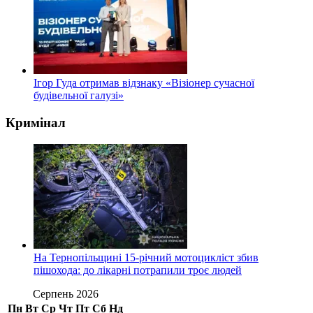
Ігор Гуда отримав відзнаку «Візіонер сучасної
будівельної галузі»
Кримінал
На Тернопільщині 15-річний мотоцикліст збив
пішохода: до лікарні потрапили троє людей
Серпень 2026
Пн
Вт
Ср
Чт
Пт
Сб
Нд