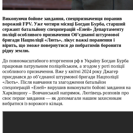
Виконуючи бойове завдання, спецпризначенця поранив
ворожий FPV. Уже чотири місяці Богдан Бурба, старший
сержант батальйону спецоперацій «Еней» Департаменту
поліції особливого призначення Об’єднаної штурмової
бригади Нацполіції «Лють», лікує важкі поранення і
вірить, що зможе повернутися до побратимів боронити
рідну землю.
До повномасштабного вторгнення рф в Україну Богдан Бурба
працював патрульним поліцейським, а згодом у роті поліції
особливого призначення. Вже у квітні 2024 року Джагер
приєднався до об’єднаної штурмової бригади Нацполіції
«Лють». Після навчання та злагодження батальйон
спецоперацій «Еней» вирушив виконувати бойові завдання на
Харківщину – Вовчанський напрямок. Лютівець розповів про
своє перше завдання — як допомагали нашим захисникам
вибратися із ворожого кільця.