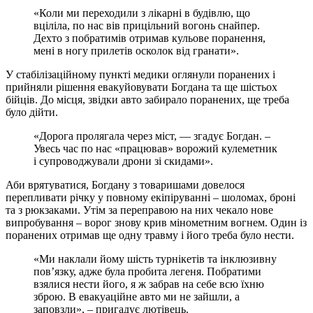
«Коли ми переходили з лікарні в будівлю, що
вціліла, по нас вів прицільний вогонь снайпер.
Дехто з побратимів отримав кульове поранення,
мені в ногу прилетів осколок від гранати».
У стабілізаційному пункті медики оглянули поранених і
прийняли рішення евакуйовувати Богдана та ще шістьох
бійців. До місця, звідки авто забирало поранених, ще треба
було дійти.
«Дорога пролягала через міст, — згадує Богдан. –
Увесь час по нас «працював» ворожий кулеметник
і супроводжували дрони зі скидами».
Аби врятуватися, Богдану з товаришами довелося
перепливати річку у повному екіпіруванні – шоломах, броні
та з рюкзаками. Утім за переправою на них чекало нове
випробування – ворог знову крив мінометним вогнем. Один із
поранених отримав ще одну травму і його треба було нести.
«Ми наклали йому шість турнікетів та інклюзивну
пов’язку, адже була пробита легеня. Побратими
взялися нести його, я ж забрав на себе всю їхню
зброю. В евакуаційне авто ми не зайшли, а
заповзли», – пригадує лютівець.