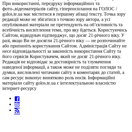
При використанні, передруку інформаційних та
фото-,відеоматеріалів сайту, гіперпосилання на ГОЛОС /
golos.te.ua має міститися в першому абзаці тексту. Точка зору
редакції може не збігатися з точкою зору автора, а усі
опубліковані матеріали не претендують на об’єктивність та
всебічність висвітлення теми, про яку йдеться. Користуючись
Сайтом, відвідувач підтверджує, що досяг 21-річного віку. У
разі, якщо Ви не досягли 21-річного віку — не розпочинайте
або припиніть користування Сайтом. Адміністрація Сайту не
несе відповідальності за законність використання Сайту та
його сервісів Користувачем, який не досяг 21-річного віку.
Редакція не відповідає за достовірність та тлумачення
наведеної інформації, а також може не поділяти погляди та
думки, висловлені читачами сайту в коментарях до статей, а
сам ресурс виконує винятково роль носія. Інформаційні
матеріали сайту golos.te.ua є інтелектуальною власністю
інтернет-ресурсу