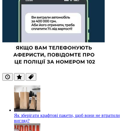
Останні
Популярні
Теги
Як зберігати крафтові пакети, щоб вони не втратили
вигляд?