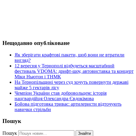
Нещодавно опубліковане
Як зберігати крафтові пакети, щоб вони не втратили
вигляд?
12 вересня у Тернополі відбудеться масштабний
фестиваль VDOMA: дрифт-шоу, автовиставка та концерт
Міки Ньютон і ТНМК
На Тернопільщині через суд хочуть повернути державі
майже 5 гектарів лісу
Чемпіон України став добровольцем: історія
нацгвардійця Олександра Євдокімова
Бойова підготовка триває: артилеристи відточують
навички стрільби
Пошук
Пошук
Знайти