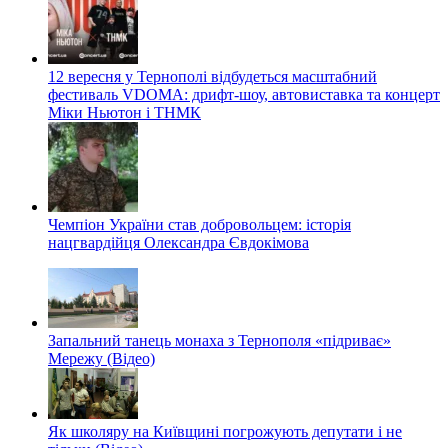
12 вересня у Тернополі відбудеться масштабний
фестиваль VDOMA: дрифт-шоу, автовиставка та концерт
Міки Ньютон і ТНМК
Чемпіон України став добровольцем: історія
нацгвардійця Олександра Євдокімова
Запальний танець монаха з Тернополя «підриває»
Мережу (Відео)
Як школяру на Київщині погрожують депутати і не