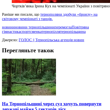
Чортків’янка Ірина Кух на чемпіонаті України з повітряно
Раніше ми писали, що
тернополяни здобули «бронзу» на
світовому чемпіонаті з танців.
новини
новини тернопільщини
перемогла
Повітряна
гімнастика
спортсменка
тернопілля
тернопільщина
Джерело:
ГОЛОС || Тернопільська агенція новин
Перегляньте також
На Тернопільщині через суд хочуть повернути
державі майже 5 гектарів лісу