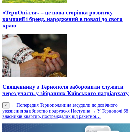
«ТернОпілля» – це нова сторінка розвитку
компанії і бренд, народжений в повазі до свого
краю
Священнику з Тернополя заборонили служити
через участь у зібраннях Київського патріархату
← Попередня
Тернополянина засудили до довічного
×
увязнення за вбивство подружжя
Наступна →
У Тернополі 68
власників квартир, постраждалих від ракетної…