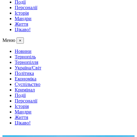
Події
Персоналії
Історія
Мандри
Життя
Цікаво!
Меню
×
Новини
Тернопіль
Тернопілля
Україна/Світ
Політика
Економіка
Суспільство
Кримінал
Події
Персоналії
Історія
Мандри
Життя
Цікаво!