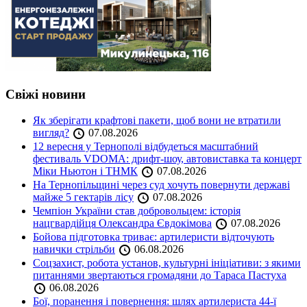
Свіжі новини
Як зберігати крафтові пакети, щоб вони не втратили
вигляд?
07.08.2026
12 вересня у Тернополі відбудеться масштабний
фестиваль VDOMA: дрифт-шоу, автовиставка та концерт
Міки Ньютон і ТНМК
07.08.2026
На Тернопільщині через суд хочуть повернути державі
майже 5 гектарів лісу
07.08.2026
Чемпіон України став добровольцем: історія
нацгвардійця Олександра Євдокімова
07.08.2026
Бойова підготовка триває: артилеристи відточують
навички стрільби
06.08.2026
Соцзахист, робота установ, культурні ініціативи: з якими
питаннями звертаються громадяни до Тараса Пастуха
06.08.2026
Бої, поранення і повернення: шлях артилериста 44-ї