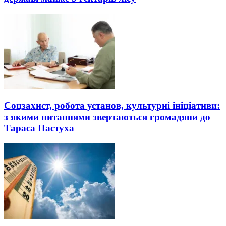
Соцзахист, робота установ, культурні ініціативи:
з якими питаннями звертаються громадяни до
Тараса Пастуха