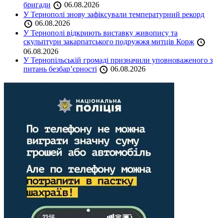
бригади
06.08.2026
У Тернополі знову зафіксували температурний рекорд
06.08.2026
У Тернополі відкриють виставку живопису та
скульптури закарпатського подружжя митців Корж
06.08.2026
У Тернопільській громаді призначили уповноваженого з
питань безбар’єрності
06.08.2026