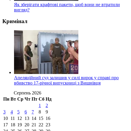
Як зберігати крафтові пакети, щоб вони не втратили
вигляд?
Кримінал
Апеляційний суд залишив у силі вирок у справі про
вбивство 17-річної випускниці з Вишнівця
Серпень 2026
Пн
Вт
Ср
Чт
Пт
Сб
Нд
1
2
3
4
5
6
7
8
9
10
11
12
13
14
15
16
17
18
19
20
21
22
23