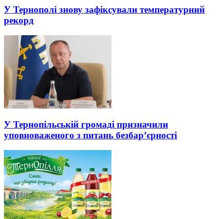
У Тернополі знову зафіксували температурний
рекорд
У Тернопільській громаді призначили
уповноваженого з питань безбар’єрності