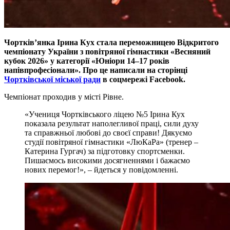
Чортків’янка Ірина
Кух стала переможницею Відкритого
чемпіонату України з повітряної гімнастики «Весняний
кубок 2026»
у категорії «Юніори 14–17 років
напівпрофесіонали». Про це написали на сторінці
Чортківської міської ради
в соцмережі
Facebook
.
Чемпіонат проходив у місті Рівне.
«Учениця Чортківського ліцею №5 Ірина Кух
показала результат наполегливої праці, сили духу
та справжньої любові до своєї справи! Дякуємо
студії повітряної гімнастики «ЛюКаРа» (тренер –
Катерина Гургач) за підготовку спортсменки.
Пишаємось високими досягненнями і бажаємо
нових перемог!», – йдеться у повідомленні.