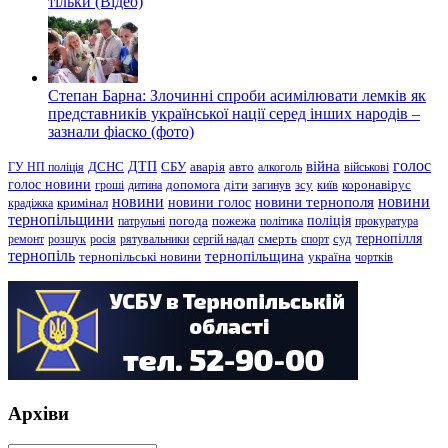
тільки (Відео)
Степан Барна: Злочинні спроби асимілювати лемків як
представників української нації серед інших народів –
зазнали фіаско (фото)
голос
війна
ДТП
ГУ НП поліція
ДСНС
СБУ
аварія
авто
алкоголь
військові
голос новини
зсу
гроші
дитина
допомога
діти
загинув
київ
коронавірус
новини
новини тернополя
новини
новини голос
кримінал
крадіжка
тернопільщини
поліція
патрульні
погода
пожежа
політика
прокуратура
тернопілля
суд
ремонт
розшук
росія
рятувальники
сергій надал
смерть
спорт
тернопіль
тернопільщина
україна
тернопільські новини
чортків
Архіви