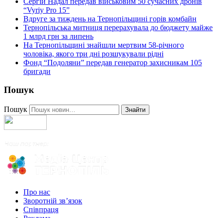
Сергій Надал передав військовим 50 сучасних дронів
“Vyriy Pro 15”
Вдруге за тиждень на Тернопільщині горів комбайн
Тернопільська митниця перерахувала до бюджету майже
1 млрд грн за липень
На Тернопільщині знайшли мертвим 58-річного
чоловіка, якого три дні розшукували рідні
Фонд “Подоляни” передав генератор захисникам 105
бригади
Пошук
Пошук
Знайти
Про нас
Зворотній зв’язок
Співпраця