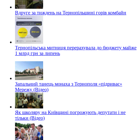
Вдруге за тиждень на Тернопільщині горів комбайн
Тернопільська митниця перерахувала до бюджету майже
1 млрд грн за липень
Запальний танець монаха з Тернополя «підриває»
Мережу (Відео)
Як школяру на Київщині погрожують депутати і не
тільки (Відео)