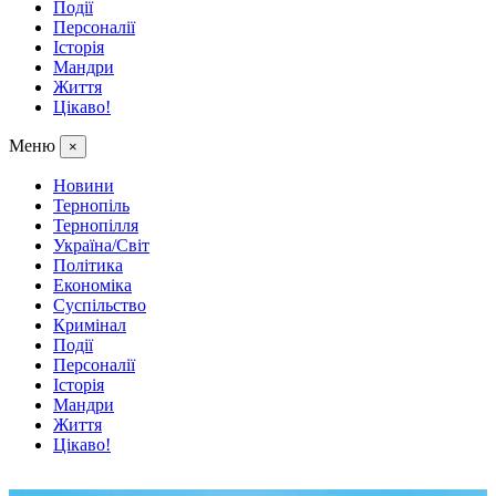
Події
Персоналії
Історія
Мандри
Життя
Цікаво!
Меню
×
Новини
Тернопіль
Тернопілля
Україна/Світ
Політика
Економіка
Суспільство
Кримінал
Події
Персоналії
Історія
Мандри
Життя
Цікаво!