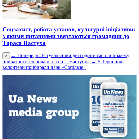
Соцзахист, робота установ, культурні ініціативи:
з якими питаннями звертаються громадяни до
Тараса Пастуха
← Попередня
Рятувальники дві години гасили пожежу
×
приватного господарства на…
Наступна →
У Тернополі
волонтери прибирали парк «Сопільче»