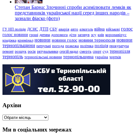
Степан Барна: Злочинні спроби асимілювати лемків як
представників української нації серед інших народів –
зазнали фіаско (фото)
голос
війна
ДТП
ГУ НП поліція
ДСНС
СБУ
аварія
авто
алкоголь
військові
голос новини
зсу
гроші
дитина
допомога
діти
загинув
київ
коронавірус
новини
новини тернополя
новини
новини голос
кримінал
крадіжка
тернопільщини
поліція
патрульні
погода
пожежа
політика
прокуратура
тернопілля
суд
ремонт
розшук
росія
рятувальники
сергій надал
смерть
спорт
тернопіль
тернопільщина
україна
тернопільські новини
чортків
Архіви
Архіви
Ми в соціальних мережах