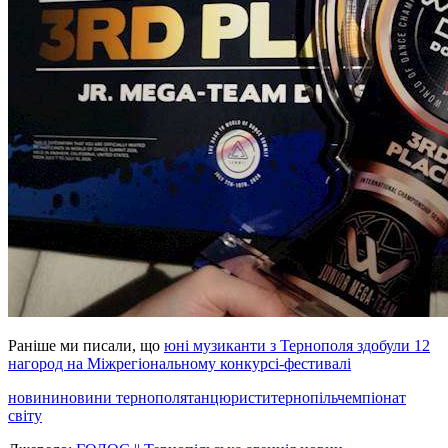
Раніше ми писали, що
юні музиканти з Тернополя здобули 12
нагород на Міжрегіональному конкурсі-фестивалі
новини
новини тернополя
танцюристи
тернопіль
чемпіонат
світу