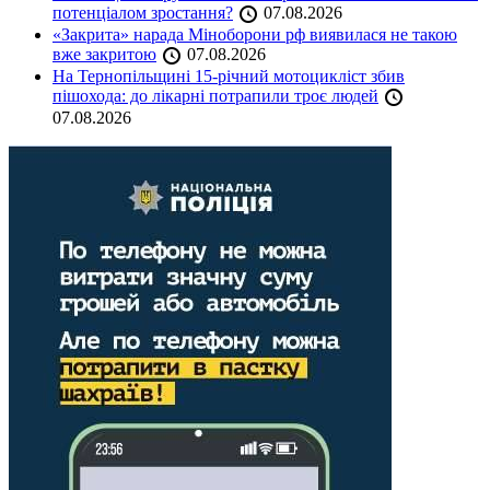
потенціалом зростання?
07.08.2026
«Закрита» нарада Міноборони рф виявилася не такою
вже закритою
07.08.2026
На Тернопільщині 15-річний мотоцикліст збив
пішохода: до лікарні потрапили троє людей
07.08.2026