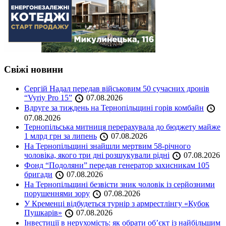
Свіжі новини
Сергій Надал передав військовим 50 сучасних дронів
“Vyriy Pro 15”
07.08.2026
Вдруге за тиждень на Тернопільщині горів комбайн
07.08.2026
Тернопільська митниця перерахувала до бюджету майже
1 млрд грн за липень
07.08.2026
На Тернопільщині знайшли мертвим 58-річного
чоловіка, якого три дні розшукували рідні
07.08.2026
Фонд “Подоляни” передав генератор захисникам 105
бригади
07.08.2026
На Тернопільщині безвісти зник чоловік із серйозними
порушеннями зору
07.08.2026
У Кременці відбудеться турнір з армрестлінгу «Кубок
Пушкарів»
07.08.2026
Інвестиції в нерухомість: як обрати об’єкт із найбільшим