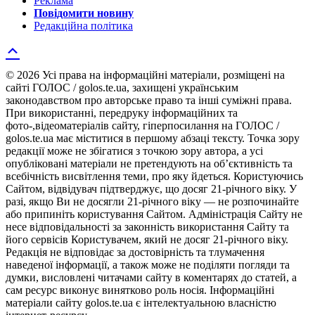
Реклама
Повідомити новину
Редакційна політика
© 2026 Усі права на інформаційні матеріали, розміщені на
сайті ГОЛОС / golos.te.ua, захищені українським
законодавством про авторське право та інші суміжні права.
При використанні, передруку інформаційних та
фото-,відеоматеріалів сайту, гіперпосилання на ГОЛОС /
golos.te.ua має міститися в першому абзаці тексту. Точка зору
редакції може не збігатися з точкою зору автора, а усі
опубліковані матеріали не претендують на об’єктивність та
всебічність висвітлення теми, про яку йдеться. Користуючись
Сайтом, відвідувач підтверджує, що досяг 21-річного віку. У
разі, якщо Ви не досягли 21-річного віку — не розпочинайте
або припиніть користування Сайтом. Адміністрація Сайту не
несе відповідальності за законність використання Сайту та
його сервісів Користувачем, який не досяг 21-річного віку.
Редакція не відповідає за достовірність та тлумачення
наведеної інформації, а також може не поділяти погляди та
думки, висловлені читачами сайту в коментарях до статей, а
сам ресурс виконує винятково роль носія. Інформаційні
матеріали сайту golos.te.ua є інтелектуальною власністю