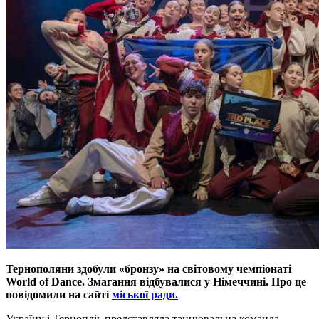
Тернополяни здобули «бронзу» на світовому чемпіонаті
World of Dance. Змагання відбувалися у Німеччині. Про це
повідомили на сайті
міської ради.
Україну і Тернопліь представляла танцювальна команда