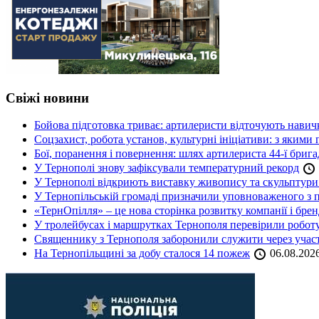
Свіжі новини
Бойова підготовка триває: артилеристи відточують навич
Соцзахист, робота установ, культурні ініціативи: з яким
Бої, поранення і повернення: шлях артилериста 44-ї бриг
У Тернополі знову зафіксували температурний рекорд
У Тернополі відкриють виставку живопису та скульптур
У Тернопільській громаді призначили уповноваженого з п
«ТернОпілля» – це нова сторінка розвитку компанії і бре
У тролейбусах і маршрутках Тернополя перевірили робот
Священнику з Тернополя заборонили служити через участь
На Тернопільщині за добу сталося 14 пожеж
06.08.202