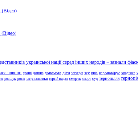
 (Відео)
 (Відео)
ставників української нації серед інших народів – зазнали фіаск
олос новини
зсу
гроші
дитина
допомога
діти
загинув
київ
коронавірус
крадіжка
тернопі
тернопілля
суд
нт
розшук
росія
рятувальники
сергій надал
смерть
спорт