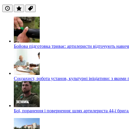
Останні
Популярні
Теги
Бойова підготовка триває: артилеристи відточують навич
Соцзахист, робота установ, культурні ініціативи: з яким
Бої, поранення і повернення: шлях артилериста 44-ї бриг