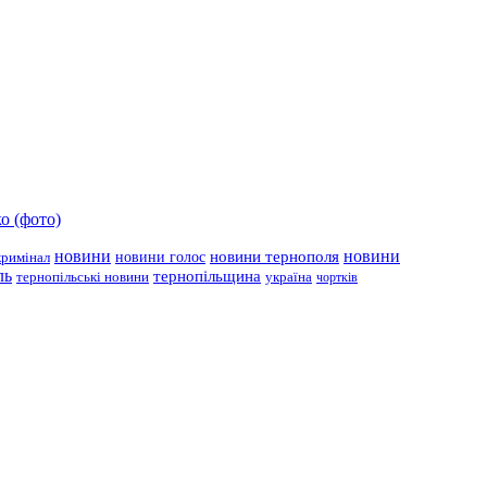
о (фото)
новини
новини тернополя
новини
новини голос
кримінал
ль
тернопільщина
україна
тернопільські новини
чортків