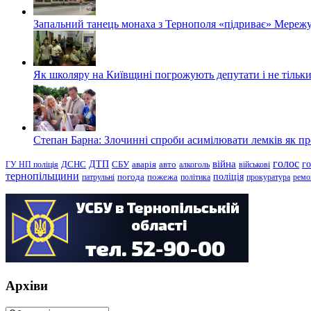
Запальний танець монаха з Тернополя «підриває» Мережу
Як школяру на Київщині погрожують депутати і не тільки
Степан Барна: Злочинні спроби асимілювати лемків як пред
голос
війна
г
ДТП
ГУ НП поліція
ДСНС
СБУ
аварія
авто
алкоголь
військові
тернопільщини
поліція
патрульні
погода
пожежа
політика
прокуратура
ремо
Архіви