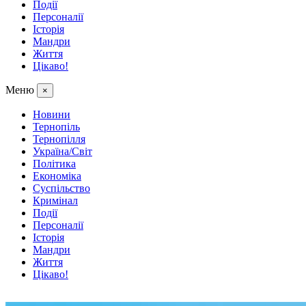
Події
Персоналії
Історія
Мандри
Життя
Цікаво!
Меню
×
Новини
Тернопіль
Тернопілля
Україна/Світ
Політика
Економіка
Суспільство
Кримінал
Події
Персоналії
Історія
Мандри
Життя
Цікаво!