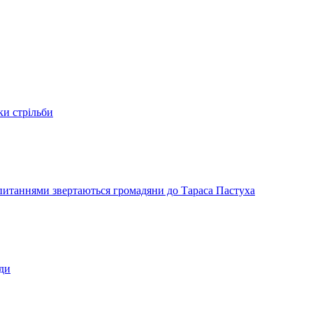
ки стрільби
и питаннями звертаються громадяни до Тараса Пастуха
ади