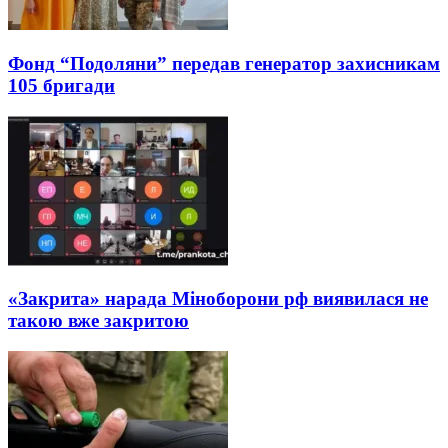
Фонд “Подоляни” передав генератор захисникам
105 бригади
«Закрита» нарада Міноборони рф виявилася не
такою вже закритою