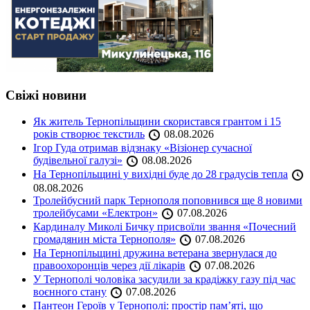
Свіжі новини
Як житель Тернопільщини скористався грантом і 15
років створює текстиль
08.08.2026
Ігор Гуда отримав відзнаку «Візіонер сучасної
будівельної галузі»
08.08.2026
На Тернопільщині у вихідні буде до 28 градусів тепла
08.08.2026
Тролейбусний парк Тернополя поповнився ще 8 новими
тролейбусами «Електрон»
07.08.2026
Кардиналу Миколі Бичку присвоїли звання «Почесний
громадянин міста Тернополя»
07.08.2026
На Тернопільщині дружина ветерана звернулася до
правоохоронців через дії лікарів
07.08.2026
У Тернополі чоловіка засудили за крадіжку газу під час
воєнного стану
07.08.2026
Пантеон Героїв у Тернополі: простір пам’яті, що