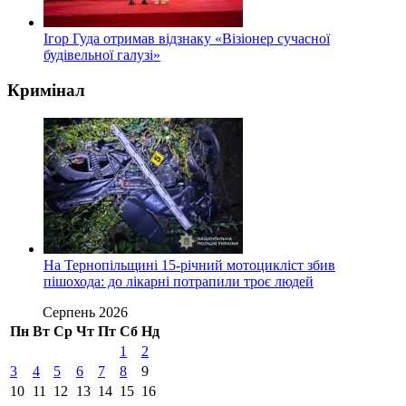
Ігор Гуда отримав відзнаку «Візіонер сучасної
будівельної галузі»
Кримінал
На Тернопільщині 15-річний мотоцикліст збив
пішохода: до лікарні потрапили троє людей
Серпень 2026
Пн
Вт
Ср
Чт
Пт
Сб
Нд
1
2
3
4
5
6
7
8
9
10
11
12
13
14
15
16