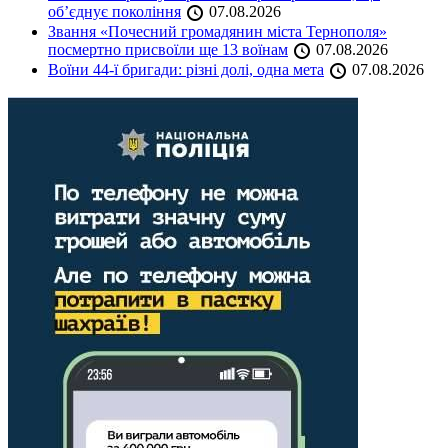
об’єднує покоління
07.08.2026
Звання «Почесний громадянин міста Тернополя»
посмертно присвоїли ще 13 воїнам
07.08.2026
Воїни 44-ї бригади: різні долі, одна мета
07.08.2026