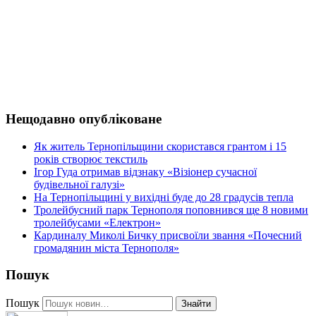
Нещодавно опубліковане
Як житель Тернопільщини скористався грантом і 15
років створює текстиль
Ігор Гуда отримав відзнаку «Візіонер сучасної
будівельної галузі»
На Тернопільщині у вихідні буде до 28 градусів тепла
Тролейбусний парк Тернополя поповнився ще 8 новими
тролейбусами «Електрон»
Кардиналу Миколі Бичку присвоїли звання «Почесний
громадянин міста Тернополя»
Пошук
Пошук
Знайти