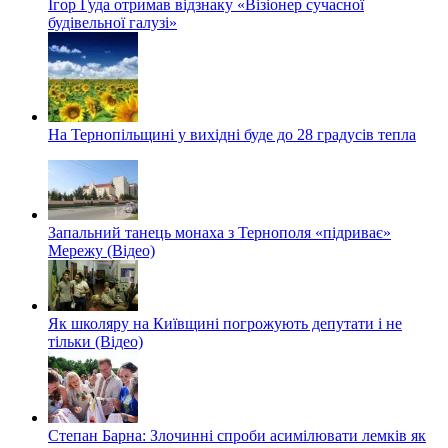
Ігор Гуда отримав відзнаку «Візіонер сучасної
будівельної галузі»
На Тернопільщині у вихідні буде до 28 градусів тепла
Запальний танець монаха з Тернополя «підриває»
Мережу (Відео)
Як школяру на Київщині погрожують депутати і не
тільки (Відео)
Степан Барна: Злочинні спроби асимілювати лемків як