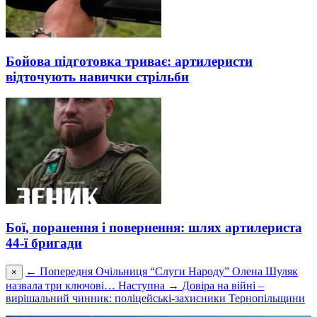
Бойова підготовка триває: артилеристи
відточують навички стрільби
Бої, поранення і повернення: шлях артилериста
44-ї бригади
← Попередня
Очільниця “Слуги Народу” Олена Шуляк
×
назвала три ключові…
Наступна →
Довіра на війні –
вирішальний чинник: поліцейські-захисники Тернопільщини