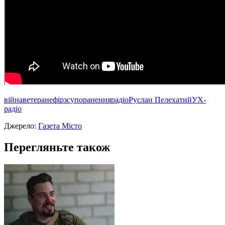
війна
ветеран
ефір
зсу
поранення
радіо
Руслан Пелехатий
УХ-
радіо
Джерело:
Газета Місто
Перегляньте також