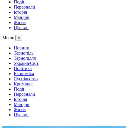
Події
Персоналії
Історія
Мандри
Життя
Цікаво!
Меню
×
Новини
Тернопіль
Тернопілля
Україна/Світ
Політика
Економіка
Суспільство
Кримінал
Події
Персоналії
Історія
Мандри
Життя
Цікаво!