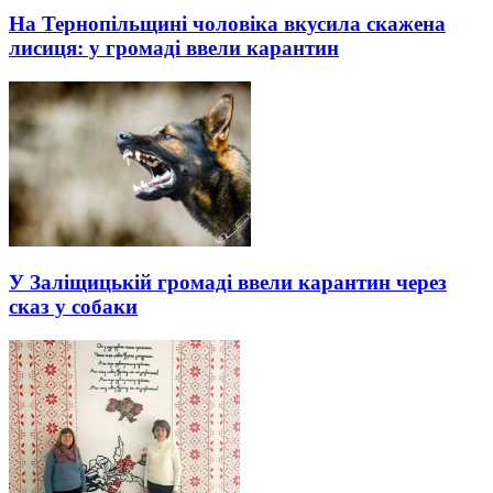
На Тернопільщині чоловіка вкусила скажена
лисиця: у громаді ввели карантин
У Заліщицькій громаді ввели карантин через
сказ у собаки