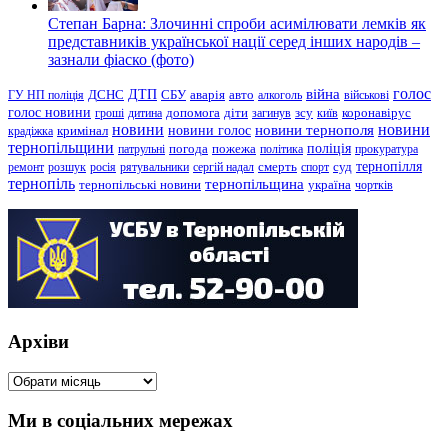
Степан Барна: Злочинні спроби асимілювати лемків як
представників української нації серед інших народів –
зазнали фіаско (фото)
голос
війна
ДТП
ГУ НП поліція
ДСНС
СБУ
аварія
авто
алкоголь
військові
голос новини
зсу
гроші
дитина
допомога
діти
загинув
київ
коронавірус
новини
новини тернополя
новини
новини голос
кримінал
крадіжка
тернопільщини
поліція
патрульні
погода
пожежа
політика
прокуратура
тернопілля
суд
ремонт
розшук
росія
рятувальники
сергій надал
смерть
спорт
тернопіль
тернопільщина
україна
тернопільські новини
чортків
Архіви
Архіви
Ми в соціальних мережах