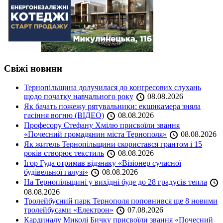
Свіжі новини
Тернопільщина долучилася до конгресових слухань
щодо початку навчального року
08.08.2026
Як бачать пожежу рятувальники: екшнкамера зняла
гасіння вогню (ВІДЕО)
08.08.2026
Професору Стефану Хмілю присвоїли звання
«Почесний громадянин міста Тернополя»
08.08.2026
Як житель Тернопільщини скористався грантом і 15
років створює текстиль
08.08.2026
Ігор Гуда отримав відзнаку «Візіонер сучасної
будівельної галузі»
08.08.2026
На Тернопільщині у вихідні буде до 28 градусів тепла
08.08.2026
Тролейбусний парк Тернополя поповнився ще 8 новими
тролейбусами «Електрон»
07.08.2026
Кардиналу Миколі Бичку присвоїли звання «Почесний