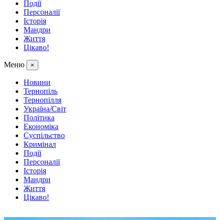
Події
Персоналії
Історія
Мандри
Життя
Цікаво!
Меню
×
Новини
Тернопіль
Тернопілля
Україна/Світ
Політика
Економіка
Суспільство
Кримінал
Події
Персоналії
Історія
Мандри
Життя
Цікаво!