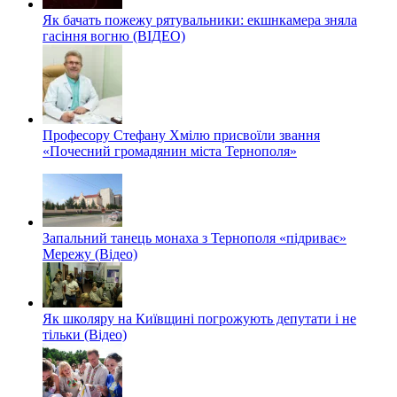
Як бачать пожежу рятувальники: екшнкамера зняла
гасіння вогню (ВІДЕО)
Професору Стефану Хмілю присвоїли звання
«Почесний громадянин міста Тернополя»
Запальний танець монаха з Тернополя «підриває»
Мережу (Відео)
Як школяру на Київщині погрожують депутати і не
тільки (Відео)