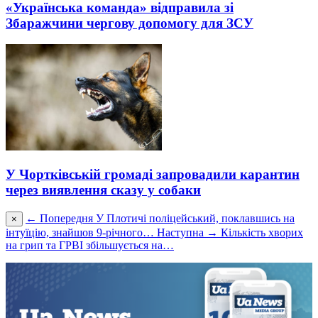
«Українська команда» відправила зі
Збаражчини чергову допомогу для ЗСУ
У Чортківській громаді запровадили карантин
через виявлення сказу у собаки
← Попередня
У Плотичі поліцейський, поклавшись на
×
інтуїцію, знайшов 9-річного…
Наступна →
Кількість хворих
на грип та ГРВІ збільшується на…