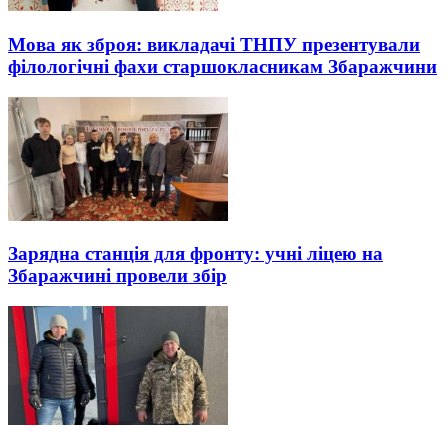
Мова як зброя: викладачі ТНПУ презентували
філологічні фахи старшокласникам Збаражчини
Зарядна станція для фронту: учні ліцею на
Збаражчині провели збір