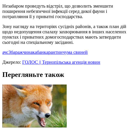
Незабаром проведуть відстріл, що дозволить зменшити
поширення небезпечної інфекції серед дикої фауни і
потрапляння її у приватні господарства.
Зону нагляду на територіях сусідніх районів, а також план дій
щодо недопущення спалаху захворювання в інших населених
пунктах і приватних домогосподарствах мають затвердити
сьогодні на спеціальному засіданні.
ачс
Збаражчина
кабан
карантин
чума свиней
Джерело:
ГОЛОС || Тернопільська агенція новин
Перегляньте також