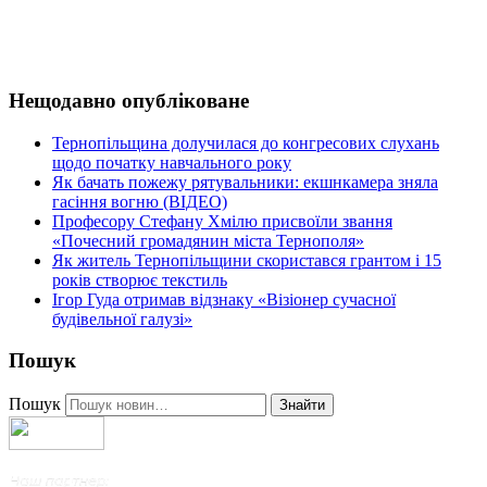
Нещодавно опубліковане
Тернопільщина долучилася до конгресових слухань
щодо початку навчального року
Як бачать пожежу рятувальники: екшнкамера зняла
гасіння вогню (ВІДЕО)
Професору Стефану Хмілю присвоїли звання
«Почесний громадянин міста Тернополя»
Як житель Тернопільщини скористався грантом і 15
років створює текстиль
Ігор Гуда отримав відзнаку «Візіонер сучасної
будівельної галузі»
Пошук
Пошук
Знайти