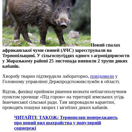
Новий спалах
африканської чуми свиней (АЧС) зареєстрували на
Тернопільщині. У сільгоспугіддях одного з агропідприємств
у Збаразькому районі 25 листопада виявили 2 трупи диких
кабанів.
Хворобу тварин підтвердили лабораторно,
повідомили
у
Головному управлінні Держпродспоживслужби в області.
Відтак, фахівці прийняли рішення визнати неблагополучним
пунктом урочище «Під горою» на території земельних угідь
Іванчанської сільської ради. Там запровадили карантин,
проводять пошуки хворих і загиблих диких кабанів.
ЧИТАЙТЕ ТАКОЖ: Тернополян попереджають
про новий вид шахрайства у популярній
соцмережі