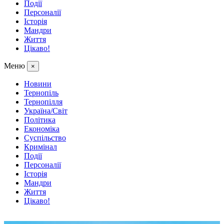
Події
Персоналії
Історія
Мандри
Життя
Цікаво!
Меню
×
Новини
Тернопіль
Тернопілля
Україна/Світ
Політика
Економіка
Суспільство
Кримінал
Події
Персоналії
Історія
Мандри
Життя
Цікаво!