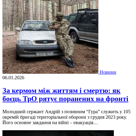
Новини
06.01.2026
За кермом між життям і смертю: як
боєць ТрО рятує поранених на фронті
Молодший сержант Андрій з позивним “Гура” служить у 105
окремій бригаді територіальної оборони з грудня 2023 року.
Його основне завдання на війні – евакуація…