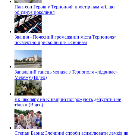
Пантеон Героїв у Тернополі: простір пам’яті, що
об’єднує покоління
Звання «Почесний громадянин міста Тернополя»
посмертно присвоїли ще 13 воїнам
Запальний танець монаха з Тернополя «підриває»
Мережу (Відео)
Як школяру на Київщині погрожують депутати і не
тільки (Відео)
Степан Барна: Злочинні спроби асимілювати лемків як