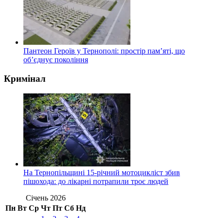
Пантеон Героїв у Тернополі: простір пам’яті, що
об’єднує покоління
Кримінал
На Тернопільщині 15-річний мотоцикліст збив
пішохода: до лікарні потрапили троє людей
Січень 2026
Пн
Вт
Ср
Чт
Пт
Сб
Нд