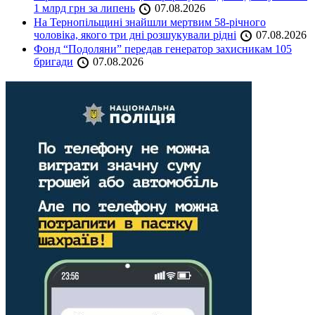
1 млрд грн за липень
07.08.2026
На Тернопільщині знайшли мертвим 58-річного
чоловіка, якого три дні розшукували рідні
07.08.2026
Фонд “Подоляни” передав генератор захисникам 105
бригади
07.08.2026