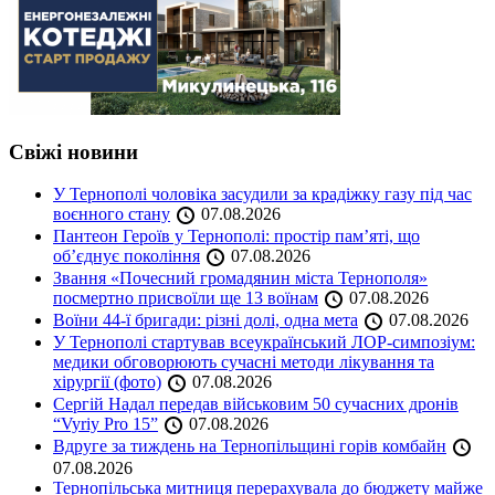
Свіжі новини
У Тернополі чоловіка засудили за крадіжку газу під час
воєнного стану
07.08.2026
Пантеон Героїв у Тернополі: простір пам’яті, що
об’єднує покоління
07.08.2026
Звання «Почесний громадянин міста Тернополя»
посмертно присвоїли ще 13 воїнам
07.08.2026
Воїни 44-ї бригади: різні долі, одна мета
07.08.2026
У Тернополі стартував всеукраїнський ЛОР-симпозіум:
медики обговорюють сучасні методи лікування та
хірургії (фото)
07.08.2026
Сергій Надал передав військовим 50 сучасних дронів
“Vyriy Pro 15”
07.08.2026
Вдруге за тиждень на Тернопільщині горів комбайн
07.08.2026
Тернопільська митниця перерахувала до бюджету майже