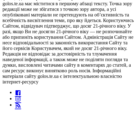
golos.te.ua має міститися в першому абзаці тексту. Точка зору
редакції може не збігатися з точкою зору автора, а усі
опубліковані матеріали не претендують на об’єктивність та
всебічність висвітлення теми, про яку йдеться. Користуючись
Сайтом, відвідувач підтверджує, що досяг 21-річного віку. У
разі, якщо Ви не досягли 21-річного віку — не розпочинайте
або припиніть користування Сайтом. Адміністрація Сайту не
несе відповідальності за законність використання Сайту та
його сервісів Користувачем, який не досяг 21-річного віку.
Редакція не відповідає за достовірність та тлумачення
наведеної інформації, а також може не поділяти погляди та
думки, висловлені читачами сайту в коментарях до статей, а
сам ресурс виконує винятково роль носія. Інформаційні
матеріали сайту golos.te.ua є інтелектуальною власністю
інтернет-ресурсу