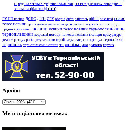
представників української нації серед інших народів –
зазнали фіаско (фото)
голос
війна
ДТП
ГУ НП поліція
ДСНС
СБУ
аварія
авто
алкоголь
військові
голос новини
зсу
гроші
дитина
допомога
діти
загинув
київ
коронавірус
новини
новини тернополя
новини
новини голос
кримінал
крадіжка
тернопільщини
поліція
патрульні
погода
пожежа
політика
прокуратура
тернопілля
суд
ремонт
розшук
росія
рятувальники
сергій надал
смерть
спорт
тернопіль
тернопільщина
україна
тернопільські новини
чортків
Архіви
Архіви
Ми в соціальних мережах