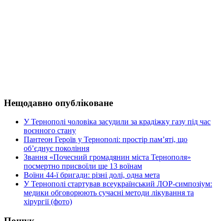
Нещодавно опубліковане
У Тернополі чоловіка засудили за крадіжку газу під час
воєнного стану
Пантеон Героїв у Тернополі: простір пам’яті, що
об’єднує покоління
Звання «Почесний громадянин міста Тернополя»
посмертно присвоїли ще 13 воїнам
Воїни 44-ї бригади: різні долі, одна мета
У Тернополі стартував всеукраїнський ЛОР-симпозіум:
медики обговорюють сучасні методи лікування та
хірургії (фото)
Пошук