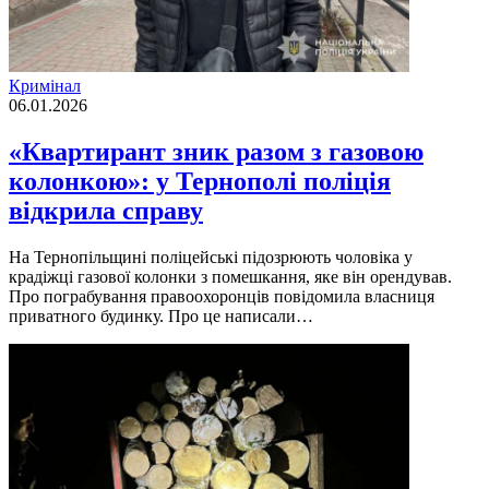
Кримінал
06.01.2026
«Квартирант зник разом з газовою
колонкою»: у Тернополі поліція
відкрила справу
На Тернопільщині поліцейські підозрюють чоловіка у
крадіжці газової колонки з помешкання, яке він орендував.
Про пограбування правоохоронців повідомила власниця
приватного будинку. Про це написали…