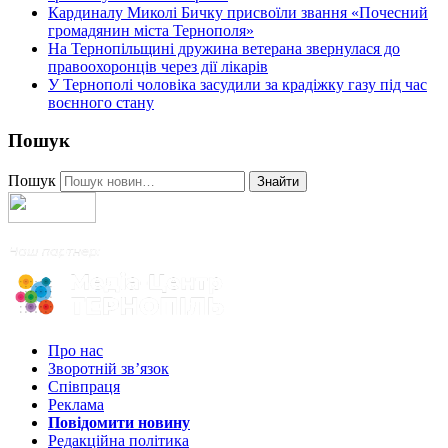
Кардиналу Миколі Бичку присвоїли звання «Почесний
громадянин міста Тернополя»
На Тернопільщині дружина ветерана звернулася до
правоохоронців через дії лікарів
У Тернополі чоловіка засудили за крадіжку газу під час
воєнного стану
Пошук
Пошук
Знайти
Про нас
Зворотній зв’язок
Співпраця
Реклама
Повідомити новину
Редакційна політика