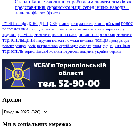
Степан Барна: Злочинні спроби асимілювати лемків як
представників української нації серед інших народів –
зазнали фіаско (фото)
голос
війна
ДТП
ГУ НП поліція
ДСНС
СБУ
аварія
авто
алкоголь
військові
голос новини
зсу
гроші
дитина
допомога
діти
загинув
київ
коронавірус
новини
новини тернополя
новини
новини голос
кримінал
крадіжка
тернопільщини
поліція
патрульні
погода
пожежа
політика
прокуратура
тернопілля
суд
ремонт
розшук
росія
рятувальники
сергій надал
смерть
спорт
тернопіль
тернопільщина
україна
тернопільські новини
чортків
Архіви
Архіви
Ми в соціальних мережах