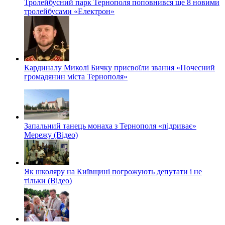
Тролейбусний парк Тернополя поповнився ще 8 новими
тролейбусами «Електрон»
Кардиналу Миколі Бичку присвоїли звання «Почесний
громадянин міста Тернополя»
Запальний танець монаха з Тернополя «підриває»
Мережу (Відео)
Як школяру на Київщині погрожують депутати і не
тільки (Відео)