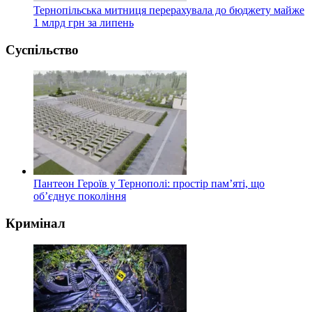
Тернопільська митниця перерахувала до бюджету майже
1 млрд грн за липень
Суспільство
Пантеон Героїв у Тернополі: простір пам’яті, що
об’єднує покоління
Кримінал