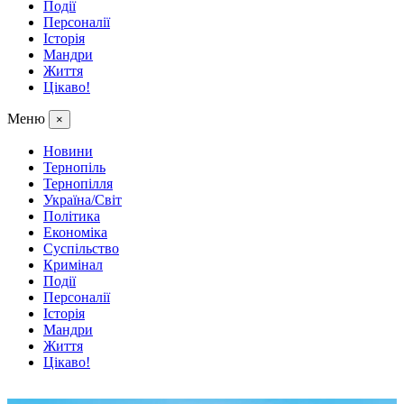
Події
Персоналії
Історія
Мандри
Життя
Цікаво!
Меню
×
Новини
Тернопіль
Тернопілля
Україна/Світ
Політика
Економіка
Суспільство
Кримінал
Події
Персоналії
Історія
Мандри
Життя
Цікаво!