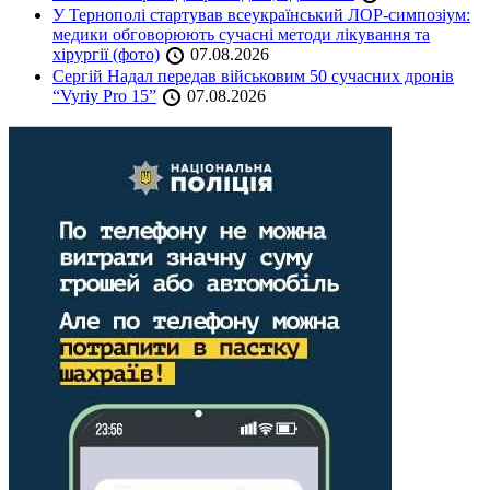
У Тернополі стартував всеукраїнський ЛОР-симпозіум:
медики обговорюють сучасні методи лікування та
хірургії (фото)
07.08.2026
Сергій Надал передав військовим 50 сучасних дронів
“Vyriy Pro 15”
07.08.2026