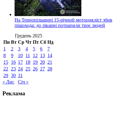
На Тернопільщині 15-річний мотоцикліст збив
пішохода: до лікарні потрапили троє людей
Грудень 2025
Пн
Вт
Ср
Чт
Пт
Сб
Нд
1
2
3
4
5
6
7
8
9
10
11
12
13
14
15
16
17
18
19
20
21
22
23
24
25
26
27
28
29
30
31
« Лис
Січ »
Реклама