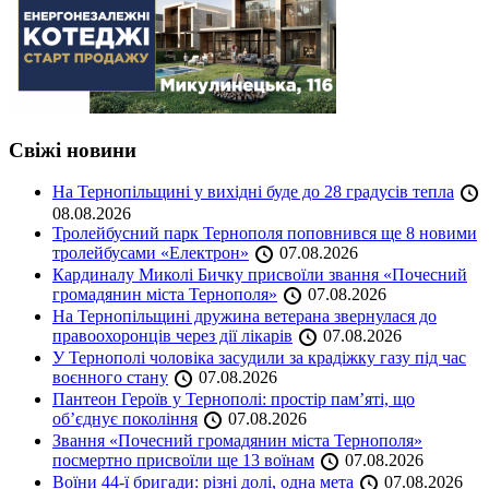
Свіжі новини
На Тернопільщині у вихідні буде до 28 градусів тепла
08.08.2026
Тролейбусний парк Тернополя поповнився ще 8 новими
тролейбусами «Електрон»
07.08.2026
Кардиналу Миколі Бичку присвоїли звання «Почесний
громадянин міста Тернополя»
07.08.2026
На Тернопільщині дружина ветерана звернулася до
правоохоронців через дії лікарів
07.08.2026
У Тернополі чоловіка засудили за крадіжку газу під час
воєнного стану
07.08.2026
Пантеон Героїв у Тернополі: простір пам’яті, що
об’єднує покоління
07.08.2026
Звання «Почесний громадянин міста Тернополя»
посмертно присвоїли ще 13 воїнам
07.08.2026
Воїни 44-ї бригади: різні долі, одна мета
07.08.2026