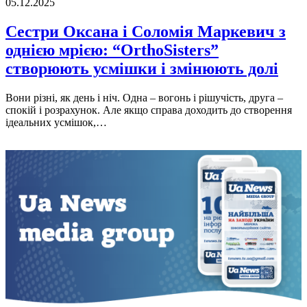
05.12.2025
Сестри Оксана і Соломія Маркевич з
однією мрією: “OrthoSisters”
створюють усмішки і змінюють долі
Вони різні, як день і ніч. Одна – вогонь і рішучість, друга –
спокій і розрахунок. Але якщо справа доходить до створення
ідеальних усмішок,…