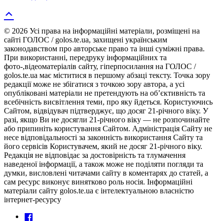
© 2026 Усі права на інформаційні матеріали, розміщені на
сайті ГОЛОС / golos.te.ua, захищені українським
законодавством про авторське право та інші суміжні права.
При використанні, передруку інформаційних та
фото-,відеоматеріалів сайту, гіперпосилання на ГОЛОС /
golos.te.ua має міститися в першому абзаці тексту. Точка зору
редакції може не збігатися з точкою зору автора, а усі
опубліковані матеріали не претендують на об’єктивність та
всебічність висвітлення теми, про яку йдеться. Користуючись
Сайтом, відвідувач підтверджує, що досяг 21-річного віку. У
разі, якщо Ви не досягли 21-річного віку — не розпочинайте
або припиніть користування Сайтом. Адміністрація Сайту не
несе відповідальності за законність використання Сайту та
його сервісів Користувачем, який не досяг 21-річного віку.
Редакція не відповідає за достовірність та тлумачення
наведеної інформації, а також може не поділяти погляди та
думки, висловлені читачами сайту в коментарях до статей, а
сам ресурс виконує винятково роль носія. Інформаційні
матеріали сайту golos.te.ua є інтелектуальною власністю
інтернет-ресурсу