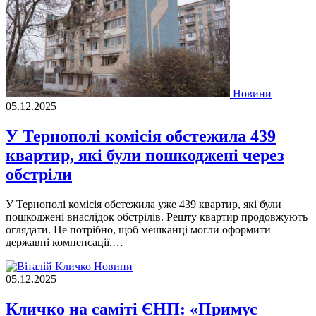
Новини
05.12.2025
У Тернополі комісія обстежила 439
квартир, які були пошкоджені через
обстріли
У Тернополі комісія обстежила уже 439 квартир, які були
пошкоджені внаслідок обстрілів. Решту квартир продовжують
оглядати. Це потрібно, щоб мешканці могли оформити
державні компенсації.…
Новини
05.12.2025
Кличко на саміті ЄНП: «Примус