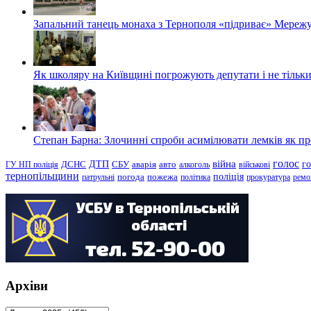
Запальний танець монаха з Тернополя «підриває» Мережу
Як школяру на Київщині погрожують депутати і не тільки
Степан Барна: Злочинні спроби асимілювати лемків як пред
голос
війна
г
ДТП
ГУ НП поліція
ДСНС
СБУ
аварія
авто
алкоголь
військові
тернопільщини
поліція
патрульні
погода
пожежа
політика
прокуратура
ремо
Архіви