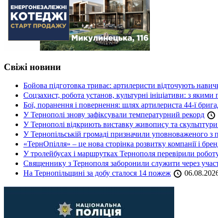
Свіжі новини
Бойова підготовка триває: артилеристи відточують навич
Соцзахист, робота установ, культурні ініціативи: з яким
Бої, поранення і повернення: шлях артилериста 44-ї бриг
У Тернополі знову зафіксували температурний рекорд
У Тернополі відкриють виставку живопису та скульптур
У Тернопільській громаді призначили уповноваженого з п
«ТернОпілля» – це нова сторінка розвитку компанії і бре
У тролейбусах і маршрутках Тернополя перевірили робот
Священнику з Тернополя заборонили служити через участь
На Тернопільщині за добу сталося 14 пожеж
06.08.202