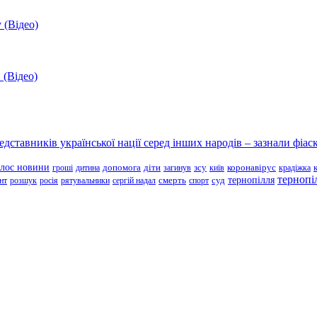
 (Відео)
 (Відео)
ставників української нації серед інших народів – зазнали фіаск
олос новини
зсу
гроші
дитина
допомога
діти
загинув
київ
коронавірус
крадіжка
тернопі
тернопілля
суд
нт
розшук
росія
рятувальники
сергій надал
смерть
спорт