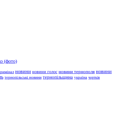
о (фото)
новини
новини тернополя
новини
новини голос
кримінал
ль
тернопільщина
україна
тернопільські новини
чортків