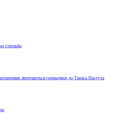
ки стрільби
и питаннями звертаються громадяни до Тараса Пастуха
ади