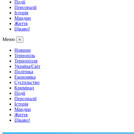
Події
Персоналії
Історія
Мандри
Життя
Цікаво!
Меню
×
Новини
Тернопіль
Тернопілля
Україна/Світ
Політика
Економіка
Суспільство
Кримінал
Події
Персоналії
Історія
Мандри
Життя
Цікаво!