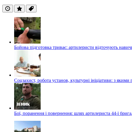
Останні
Популярні
Теги
Бойова підготовка триває: артилеристи відточують навич
Соцзахист, робота установ, культурні ініціативи: з яким
Бої, поранення і повернення: шлях артилериста 44-ї бриг