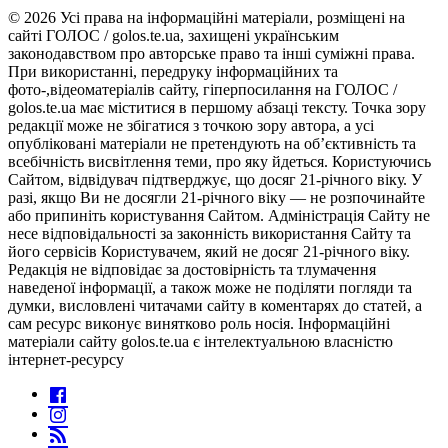
© 2026 Усі права на інформаційні матеріали, розміщені на
сайті ГОЛОС / golos.te.ua, захищені українським
законодавством про авторське право та інші суміжні права.
При використанні, передруку інформаційних та
фото-,відеоматеріалів сайту, гіперпосилання на ГОЛОС /
golos.te.ua має міститися в першому абзаці тексту. Точка зору
редакції може не збігатися з точкою зору автора, а усі
опубліковані матеріали не претендують на об’єктивність та
всебічність висвітлення теми, про яку йдеться. Користуючись
Сайтом, відвідувач підтверджує, що досяг 21-річного віку. У
разі, якщо Ви не досягли 21-річного віку — не розпочинайте
або припиніть користування Сайтом. Адміністрація Сайту не
несе відповідальності за законність використання Сайту та
його сервісів Користувачем, який не досяг 21-річного віку.
Редакція не відповідає за достовірність та тлумачення
наведеної інформації, а також може не поділяти погляди та
думки, висловлені читачами сайту в коментарях до статей, а
сам ресурс виконує винятково роль носія. Інформаційні
матеріали сайту golos.te.ua є інтелектуальною власністю
інтернет-ресурсу