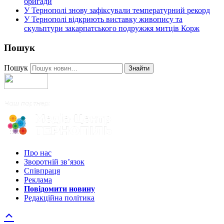
бригади
У Тернополі знову зафіксували температурний рекорд
У Тернополі відкриють виставку живопису та
скульптури закарпатського подружжя митців Корж
Пошук
Пошук
Знайти
Про нас
Зворотній зв’язок
Співпраця
Реклама
Повідомити новину
Редакційна політика