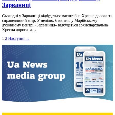
Зарваниці
Сьогодні у Зарваниці відбудеться масштабна Хресна дорога за
справедливий мир. У неділю, 6 квітня, у Марійському
духовному центрі «Зарваниця» відбудеться архиєпархіальна
Хресна дорога за…
Пагінація
1
2
Наступні →
записів