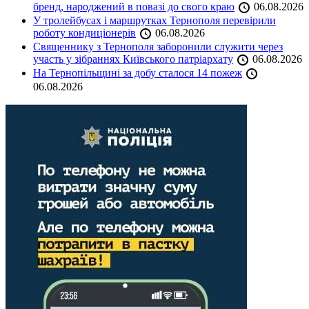
бренд, народжений в повазі до свого краю
06.08.2026
У тролейбусах і маршрутках Тернополя перевірили
роботу кондиціонерів
06.08.2026
Священнику з Тернополя заборонили служити через
участь у зібраннях Київського патріархату
06.08.2026
На Тернопільщині за добу сталося 14 пожеж
06.08.2026