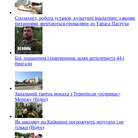
Соцзахист, робота установ, культурні ініціативи: з якими
питаннями звертаються громадяни до Тараса Пастуха
Бої, поранення і повернення: шлях артилериста 44-ї
бригади
Запальний танець монаха з Тернополя «підриває»
Мережу (Відео)
Як школяру на Київщині погрожують депутати і не
тільки (Відео)