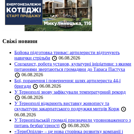
Свіжі новини
Бойова підготовка триває: артилеристи відточують
навички стрільби
06.08.2026
Соцзахист, робота установ, культурні ініціативи: з якими
питаннями звертаються громадяни до Тараса Пастуха
06.08.2026
Бої, поранення і повернення: шлях артилериста 44-ї
бригади
06.08.2026
У Тернополі знову зафіксували температурний рекорд
06.08.2026
У Тернополі відкриють виставку живопису та
скульптури закарпатського подружжя митців Корж
06.08.2026
У Тернопільській громаді призначили уповноваженого з
питань безбар’єрності
06.08.2026
«ТернОпілля» – це нова сторінка розвитку компанії і