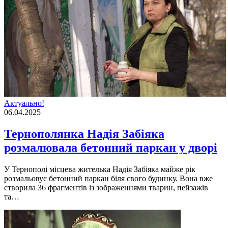
Актуально!
06.04.2025
Тернополянка Надія Забіяка
розмалювала бетонний паркан у дворі
У Тернополі місцева жителька Надія Забіяка майже рік
розмальовує бетонний паркан біля свого будинку. Вона вже
створила 36 фрагментів із зображеннями тварин, пейзажів
та…