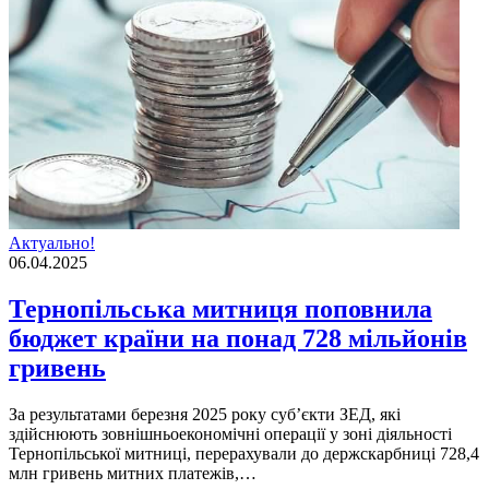
Актуально!
06.04.2025
Тернопільська митниця поповнила
бюджет країни на понад 728 мільйонів
гривень
За результатами березня 2025 року суб’єкти ЗЕД, якi
здiйснюють зовнiшньоекономiчнi операцiї у зонi дiяльностi
Тернопiльської митницi, перерахували до держскарбницi 728,4
млн гривень митних платежiв,…