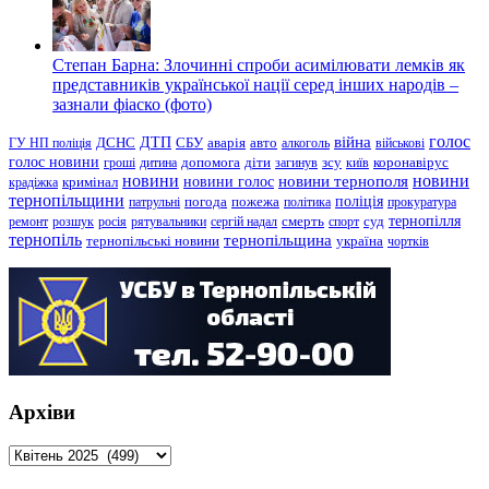
Степан Барна: Злочинні спроби асимілювати лемків як
представників української нації серед інших народів –
зазнали фіаско (фото)
голос
війна
ДТП
ГУ НП поліція
ДСНС
СБУ
аварія
авто
алкоголь
військові
голос новини
зсу
гроші
дитина
допомога
діти
загинув
київ
коронавірус
новини
новини тернополя
новини
новини голос
кримінал
крадіжка
тернопільщини
поліція
патрульні
погода
пожежа
політика
прокуратура
тернопілля
суд
ремонт
розшук
росія
рятувальники
сергій надал
смерть
спорт
тернопіль
тернопільщина
україна
тернопільські новини
чортків
Архіви
Архіви