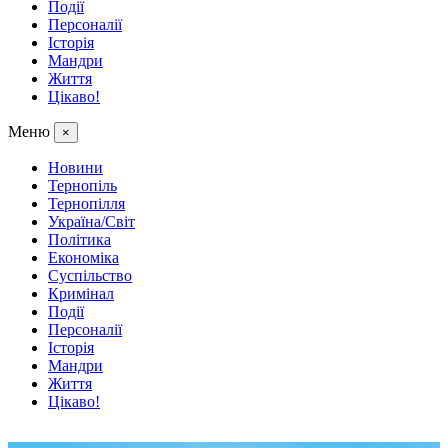
Події
Персоналії
Історія
Мандри
Життя
Цікаво!
Меню
×
Новини
Тернопіль
Тернопілля
Україна/Світ
Політика
Економіка
Суспільство
Кримінал
Події
Персоналії
Історія
Мандри
Життя
Цікаво!