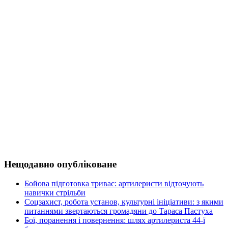
Нещодавно опубліковане
Бойова підготовка триває: артилеристи відточують
навички стрільби
Соцзахист, робота установ, культурні ініціативи: з якими
питаннями звертаються громадяни до Тараса Пастуха
Бої, поранення і повернення: шлях артилериста 44-ї