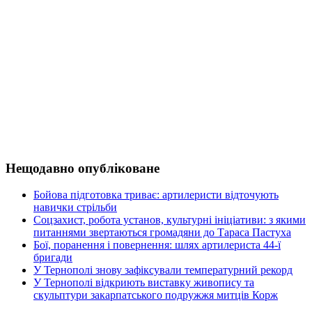
Нещодавно опубліковане
Бойова підготовка триває: артилеристи відточують
навички стрільби
Соцзахист, робота установ, культурні ініціативи: з якими
питаннями звертаються громадяни до Тараса Пастуха
Бої, поранення і повернення: шлях артилериста 44-ї
бригади
У Тернополі знову зафіксували температурний рекорд
У Тернополі відкриють виставку живопису та
скульптури закарпатського подружжя митців Корж