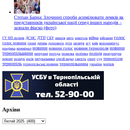
Степан Барна: Злочинні спроби асимілювати лемків як
представників української нації серед інших народів –
зазнали фіаско (фото)
голос
війна
ДТП
ГУ НП поліція
ДСНС
СБУ
аварія
авто
алкоголь
військові
голос новини
зсу
гроші
дитина
допомога
діти
загинув
київ
коронавірус
новини
новини тернополя
новини
новини голос
кримінал
крадіжка
тернопільщини
поліція
патрульні
погода
пожежа
політика
прокуратура
тернопілля
суд
ремонт
розшук
росія
рятувальники
сергій надал
смерть
спорт
тернопіль
тернопільщина
україна
тернопільські новини
чортків
Архіви
Архіви