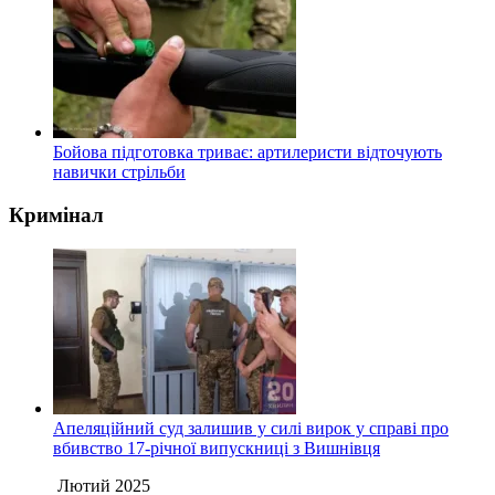
Бойова підготовка триває: артилеристи відточують
навички стрільби
Кримінал
Апеляційний суд залишив у силі вирок у справі про
вбивство 17-річної випускниці з Вишнівця
Лютий 2025