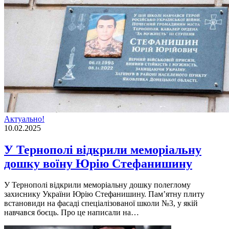
Актуально!
10.02.2025
У Тернополі відкрили меморіальну
дошку воїну Юрію Стефанишину
У Тернополі відкрили меморіальну дошку полеглому
захиснику України Юрію Стефанишину. Пам’ятну плиту
встановиди на фасаді спеціалізованої школи №3, у якій
навчався боєць. Про це написали на…