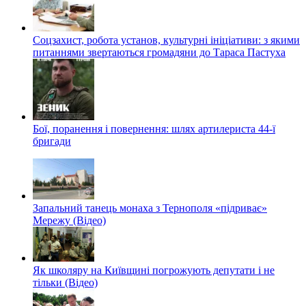
Соцзахист, робота установ, культурні ініціативи: з якими
питаннями звертаються громадяни до Тараса Пастуха
Бої, поранення і повернення: шлях артилериста 44-ї
бригади
Запальний танець монаха з Тернополя «підриває»
Мережу (Відео)
Як школяру на Київщині погрожують депутати і не
тільки (Відео)