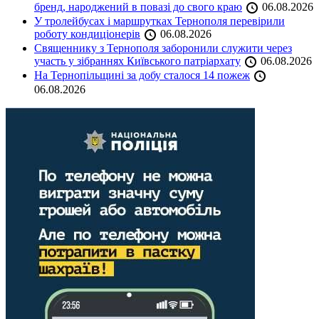
бренд, народжений в повазі до свого краю
06.08.2026
У тролейбусах і маршрутках Тернополя перевірили
роботу кондиціонерів
06.08.2026
Священнику з Тернополя заборонили служити через
участь у зібраннях Київського патріархату
06.08.2026
На Тернопільщині за добу сталося 14 пожеж
06.08.2026