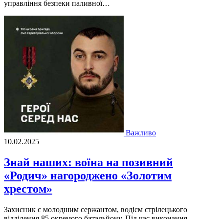
управління безпеки паливної…
Важливо
10.02.2025
Знай наших: воїна на позивний
«Родич» нагороджено «Золотим
хрестом»
Захисник є молодшим сержантом, водієм стрілецького
відділення 85 окремого батальйону. Під час виконання