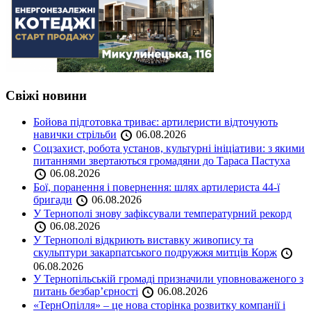
Свіжі новини
Бойова підготовка триває: артилеристи відточують
навички стрільби
06.08.2026
Соцзахист, робота установ, культурні ініціативи: з якими
питаннями звертаються громадяни до Тараса Пастуха
06.08.2026
Бої, поранення і повернення: шлях артилериста 44-ї
бригади
06.08.2026
У Тернополі знову зафіксували температурний рекорд
06.08.2026
У Тернополі відкриють виставку живопису та
скульптури закарпатського подружжя митців Корж
06.08.2026
У Тернопільській громаді призначили уповноваженого з
питань безбар’єрності
06.08.2026
«ТернОпілля» – це нова сторінка розвитку компанії і