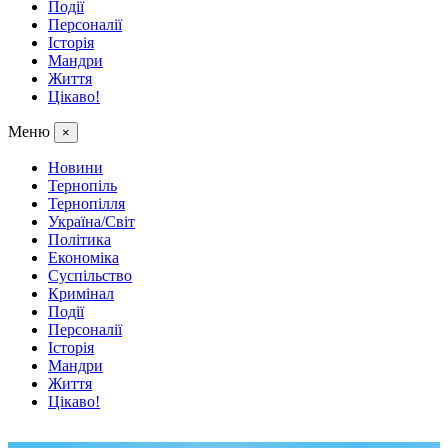
Події
Персоналії
Історія
Мандри
Життя
Цікаво!
Меню
×
Новини
Тернопіль
Тернопілля
Україна/Світ
Політика
Економіка
Суспільство
Кримінал
Події
Персоналії
Історія
Мандри
Життя
Цікаво!