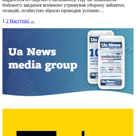
бойового завдання впевнено утримував оборону зайнятих
позицій, особистою зброєю проводив успішне…
Пагінація
1
2
Наступні →
записів