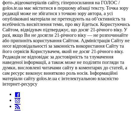
фото-,відеоматеріалів сайту, гіперпосилання на ГОЛОС /
golos.te.ua має міститися в першому абзаці тексту. Точка зору
редакції може не збігатися з точкою зору автора, а усі
опубліковані матеріали не претендують на об’єктивність та
всебічність висвітлення теми, про яку йдеться. Користуючись
Сайтом, відвідувач підтверджує, що досяг 21-річного віку. У
разі, якщо Ви не досягли 21-річного віку — не розпочинайте
або припиніть користування Сайтом. Адміністрація Сайту не
несе відповідальності за законність використання Сайту та
його сервісів Користувачем, який не досяг 21-річного віку.
Редакція не відповідає за достовірність та тлумачення
наведеної інформації, а також може не поділяти погляди та
думки, висловлені читачами сайту в коментарях до статей, а
сам ресурс виконує винятково роль носія. Інформаційні
матеріали сайту golos.te.ua є інтелектуальною власністю
інтернет-ресурсу