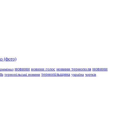
о (фото)
новини
новини тернополя
новини
новини голос
кримінал
ль
тернопільщина
україна
тернопільські новини
чортків