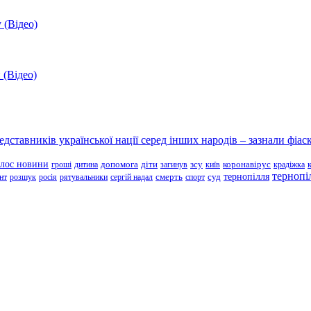
 (Відео)
 (Відео)
ставників української нації серед інших народів – зазнали фіаск
олос новини
зсу
гроші
дитина
допомога
діти
загинув
київ
коронавірус
крадіжка
тернопі
тернопілля
суд
нт
розшук
росія
рятувальники
сергій надал
смерть
спорт