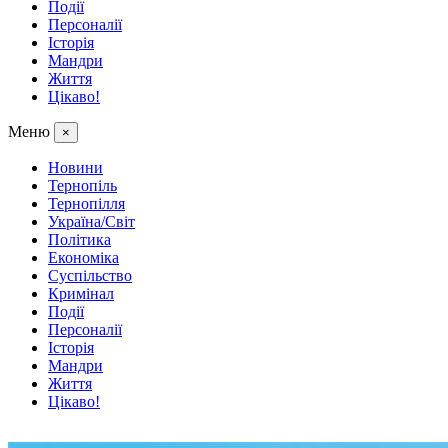
Події
Персоналії
Історія
Мандри
Життя
Цікаво!
Меню
×
Новини
Тернопіль
Тернопілля
Україна/Світ
Політика
Економіка
Суспільство
Кримінал
Події
Персоналії
Історія
Мандри
Життя
Цікаво!