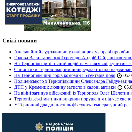
Свіжі новини
Апеляційний суд залишив у силі вирок у справі про вбив
Голова Васильковецької громади Андрій Гайдаш отримав
На Тернопільщині п’яний водій намагався «відкупитися» в
Синоптики Тернопільщини попереджають про надзвичайн
На Тернопільщині горів комбайн і 5 гектарів поля
05.0
Поліцейського з Тернопільщини Олександра Гайдукевича 
ДТП у Кременці: людину затисло в салоні автівки
05.0
На війні загинув військовий із Тернополя Олег Шелетин 
Тернопільські митники викрили порушення під час експор
У Тернополі два дні поспіль фіксують температурний рек