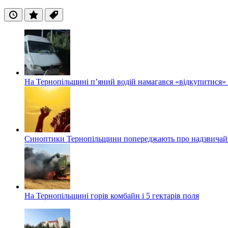
Останні
Популярні
Теги
На Тернопільщині п’яний водій намагався «відкупитися» в
Синоптики Тернопільщини попереджають про надзвичайн
На Тернопільщині горів комбайн і 5 гектарів поля