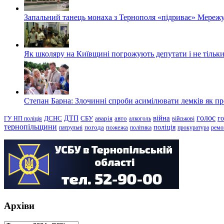
Запальний танець монаха з Тернополя «підриває» Мережу
Як школяру на Київщині погрожують депутати і не тільки
Степан Барна: Злочинні спроби асимілювати лемків як пред
голос
війна
г
ДТП
ГУ НП поліція
ДСНС
СБУ
аварія
авто
алкоголь
військові
тернопільщини
поліція
патрульні
погода
пожежа
політика
прокуратура
ремо
Архіви