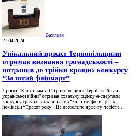
Важливо
27.04.2024
Унікальний проєкт Тернопільщини
отримав визнання громадськості –
потрапив до трійки кращих конкурсу
“Золотий фліпчарт”
Проєкт “Книга пам’ятi Тернопiльщини. Герої росiйсько-
української вiйни” отримав схвальну оцiнку експертами
конкурсу громадських iнiцiатив “Золотий флiпчарт” в
номiнацiї “Проєкт року”. Це дозволило проєкту посiсти…