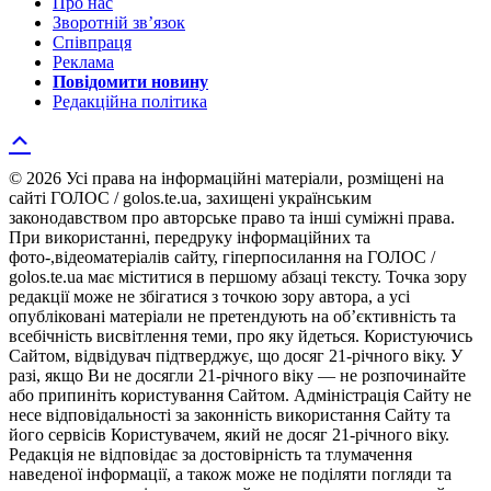
Про нас
Зворотній зв’язок
Співпраця
Реклама
Повідомити новину
Редакційна політика
© 2026 Усі права на інформаційні матеріали, розміщені на
сайті ГОЛОС / golos.te.ua, захищені українським
законодавством про авторське право та інші суміжні права.
При використанні, передруку інформаційних та
фото-,відеоматеріалів сайту, гіперпосилання на ГОЛОС /
golos.te.ua має міститися в першому абзаці тексту. Точка зору
редакції може не збігатися з точкою зору автора, а усі
опубліковані матеріали не претендують на об’єктивність та
всебічність висвітлення теми, про яку йдеться. Користуючись
Сайтом, відвідувач підтверджує, що досяг 21-річного віку. У
разі, якщо Ви не досягли 21-річного віку — не розпочинайте
або припиніть користування Сайтом. Адміністрація Сайту не
несе відповідальності за законність використання Сайту та
його сервісів Користувачем, який не досяг 21-річного віку.
Редакція не відповідає за достовірність та тлумачення
наведеної інформації, а також може не поділяти погляди та