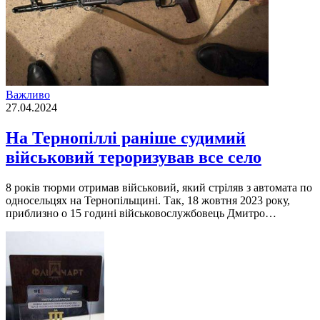
Важливо
27.04.2024
На Тернопіллі раніше судимий
військовий тероризував все село
8 рокiв тюрми отримав вiйськовий, який стрiляв з автомата по
односельцях на Тернопiльщинi. Так, 18 жовтня 2023 року,
приблизно о 15 годинi вiйськовослужбовець Дмитро…