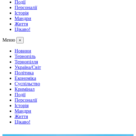
Події
Персоналії
Історія
Мандри
Життя
Цікаво!
Меню
×
Новини
Тернопіль
Тернопілля
Україна/Світ
Політика
Економіка
Суспільство
Кримінал
Події
Персоналії
Історія
Мандри
Життя
Цікаво!