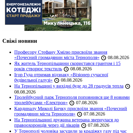
Свіжі новини
Професору Стефану Хмілю присвоїли звання
«Почесний громадянин міста Тернополя»
08.08.2026
Як житель Тернопільщини скористався грантом і 15
років створює текстиль
08.08.2026
Ігор Гуда отримав відзнаку «Візіонер сучасної
будівельної галузі»
08.08.2026
На Тернопільщині у вихідні буде до 28 градусів тепла
08.08.2026
Тролейбусний парк Тернополя поповнився ще 8 новими
тролейбусами «Електрон»
07.08.2026
Кардиналу Миколі Бичку присвоїли звання «Почесний
громадянин міста Тернополя»
07.08.2026
На Тернопільщині дружина ветерана звернулася до
правоохоронців через дії лікарів
07.08.2026
У Тернополі чоловіка засудили за крадіжку газу під час