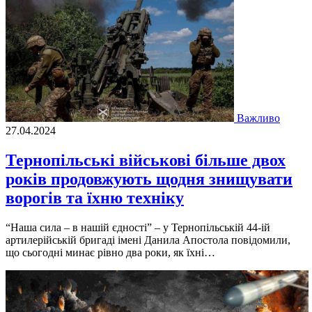
Важливо
27.04.2024
Тернопільські військові більше двох
років продовжують щодня знищувати
ворогів та їхню техніку
“Наша сила – в нашій єдності” – у Тернопільській 44-ій
артилерійській бригаді імені Данила Апостола повідомили,
що сьогодні минає рівно два роки, як їхні…