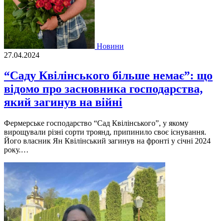
Новини
27.04.2024
“Саду Квілінського більше немає”: що
відомо про засновника господарства,
який загинув на війні
Фермерське господарство “Сад Квiлiнського”, у якому
вирощували рiзнi сорти троянд, припинило своє iснування.
Його власник Ян Квiлiнський загинув на фронтi у сiчнi 2024
року.…