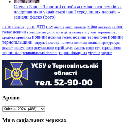
Степан Барна: Злочинні спроби асимілювати лемків як
представників української нації серед інших народів –
зазнали фіаско (фото)
голос
війна
ДТП
ГУ НП поліція
ДСНС
СБУ
аварія
авто
алкоголь
військові
голос новини
зсу
гроші
дитина
допомога
діти
загинув
київ
коронавірус
новини
новини тернополя
новини
новини голос
кримінал
крадіжка
тернопільщини
поліція
патрульні
погода
пожежа
політика
прокуратура
тернопілля
суд
ремонт
розшук
росія
рятувальники
сергій надал
смерть
спорт
тернопіль
тернопільщина
україна
тернопільські новини
чортків
Архіви
Архіви
Ми в соціальних мережах