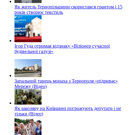
Як житель Тернопільщини скористався грантом і 15
років створює текстиль
Ігор Гуда отримав відзнаку «Візіонер сучасної
будівельної галузі»
Запальний танець монаха з Тернополя «підриває»
Мережу (Відео)
Як школяру на Київщині погрожують депутати і не
тільки (Відео)