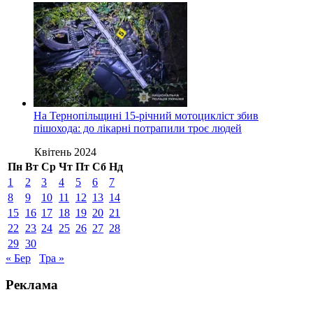
На Тернопільщині 15-річний мотоцикліст збив
пішохода: до лікарні потрапили троє людей
Квітень 2024
Пн
Вт
Ср
Чт
Пт
Сб
Нд
1
2
3
4
5
6
7
8
9
10
11
12
13
14
15
16
17
18
19
20
21
22
23
24
25
26
27
28
29
30
« Бер
Тра »
Реклама