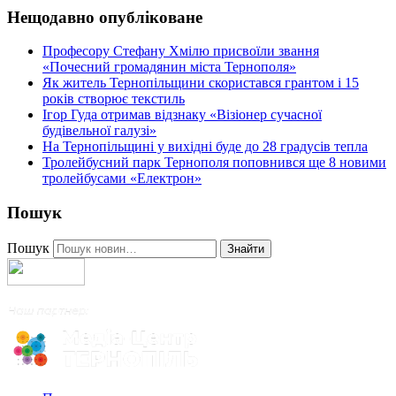
Нещодавно опубліковане
Професору Стефану Хмілю присвоїли звання
«Почесний громадянин міста Тернополя»
Як житель Тернопільщини скористався грантом і 15
років створює текстиль
Ігор Гуда отримав відзнаку «Візіонер сучасної
будівельної галузі»
На Тернопільщині у вихідні буде до 28 градусів тепла
Тролейбусний парк Тернополя поповнився ще 8 новими
тролейбусами «Електрон»
Пошук
Пошук
Знайти