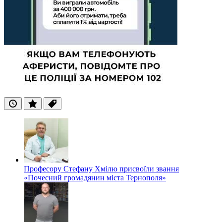
Останні
Популярні
Теги
Професору Стефану Хмілю присвоїли звання
«Почесний громадянин міста Тернополя»