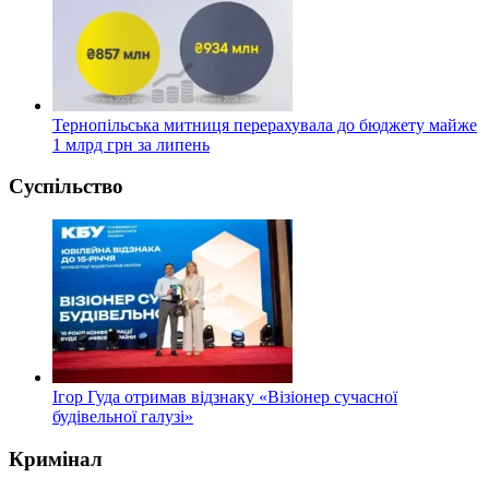
Тернопільська митниця перерахувала до бюджету майже
1 млрд грн за липень
Суспільство
Ігор Гуда отримав відзнаку «Візіонер сучасної
будівельної галузі»
Кримінал