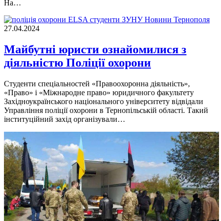
Нa…
Новини Тернополя
27.04.2024
Майбутні юристи ознайомилися з
діяльністю Поліції охорони
Студенти спецiальностей «Правоохоронна дiяльнiсть»,
«Право» i «Мiжнародне право» юридичного факультету
Захiдноукраїнського нацiонального унiверситету вiдвiдали
Управлiння полiцiї охорони в Тернопiльськiй областi. Такий
iнституцiйний захiд органiзували…