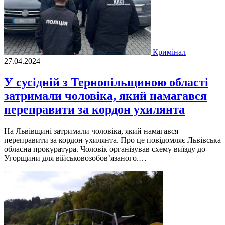
Кримінал
27.04.2024
У сусідній з Тернопільщиною області
затримали чоловіка, який намагався
переправити за кордон ухилянта
На Львівщині затримали чоловіка, який намагався
переправити за кордон ухилянта. Про це повідомляє Львівська
обласна прокуратура. Чоловік організував схему виїзду до
Угорщини для військовозобов’язаного.…