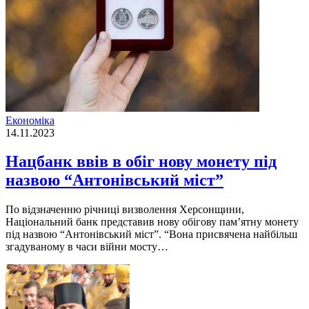
Економіка
14.11.2023
Нацбанк ввів в обіг нову монету під
назвою “Антонівський міст”
По відзначенню річниці визволення Херсонщини,
Національний банк представив нову обігову пам’ятну монету
під назвою “Антонівський міст”. “Вона присвячена найбільш
згадуваному в часи війни мосту…