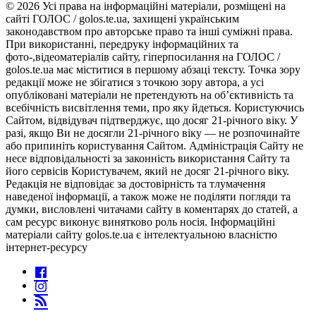
© 2026 Усі права на інформаційні матеріали, розміщені на
сайті ГОЛОС / golos.te.ua, захищені українським
законодавством про авторське право та інші суміжні права.
При використанні, передруку інформаційних та
фото-,відеоматеріалів сайту, гіперпосилання на ГОЛОС /
golos.te.ua має міститися в першому абзаці тексту. Точка зору
редакції може не збігатися з точкою зору автора, а усі
опубліковані матеріали не претендують на об’єктивність та
всебічність висвітлення теми, про яку йдеться. Користуючись
Сайтом, відвідувач підтверджує, що досяг 21-річного віку. У
разі, якщо Ви не досягли 21-річного віку — не розпочинайте
або припиніть користування Сайтом. Адміністрація Сайту не
несе відповідальності за законність використання Сайту та
його сервісів Користувачем, який не досяг 21-річного віку.
Редакція не відповідає за достовірність та тлумачення
наведеної інформації, а також може не поділяти погляди та
думки, висловлені читачами сайту в коментарях до статей, а
сам ресурс виконує винятково роль носія. Інформаційні
матеріали сайту golos.te.ua є інтелектуальною власністю
інтернет-ресурсу