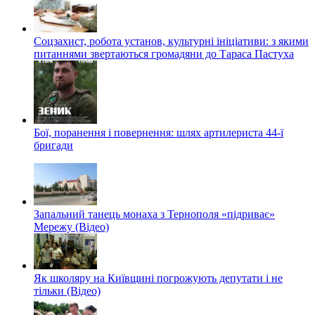
Соцзахист, робота установ, культурні ініціативи: з якими
питаннями звертаються громадяни до Тараса Пастуха
Бої, поранення і повернення: шлях артилериста 44-ї
бригади
Запальний танець монаха з Тернополя «підриває»
Мережу (Відео)
Як школяру на Київщині погрожують депутати і не
тільки (Відео)