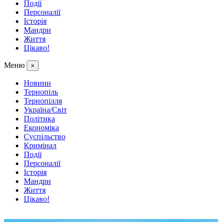
Події
Персоналії
Історія
Мандри
Життя
Цікаво!
Меню
×
Новини
Тернопіль
Тернопілля
Україна/Світ
Політика
Економіка
Суспільство
Кримінал
Події
Персоналії
Історія
Мандри
Життя
Цікаво!