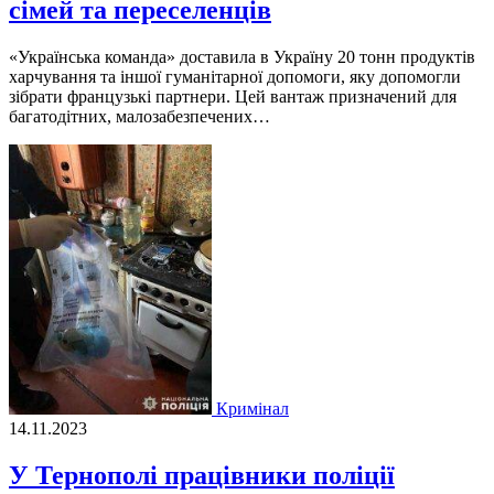
сімей та переселенців
«Українська команда» доставила в Україну 20 тонн продуктiв
харчування та iншої гуманiтарної допомоги, яку допомогли
зiбрати французькi партнери. Цей вантаж призначений для
багатодiтних, малозабезпечених…
Кримінал
14.11.2023
У Тернополі працівники поліції