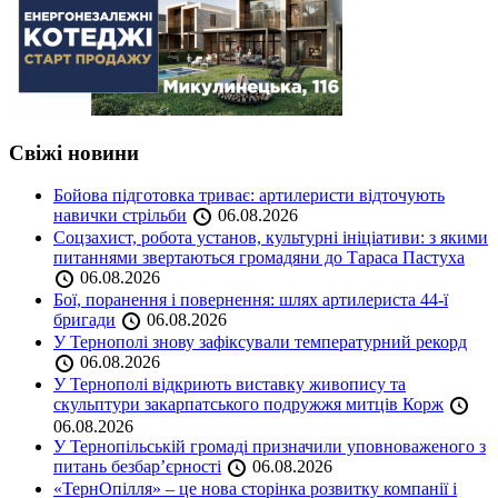
Свіжі новини
Бойова підготовка триває: артилеристи відточують
навички стрільби
06.08.2026
Соцзахист, робота установ, культурні ініціативи: з якими
питаннями звертаються громадяни до Тараса Пастуха
06.08.2026
Бої, поранення і повернення: шлях артилериста 44-ї
бригади
06.08.2026
У Тернополі знову зафіксували температурний рекорд
06.08.2026
У Тернополі відкриють виставку живопису та
скульптури закарпатського подружжя митців Корж
06.08.2026
У Тернопільській громаді призначили уповноваженого з
питань безбар’єрності
06.08.2026
«ТернОпілля» – це нова сторінка розвитку компанії і