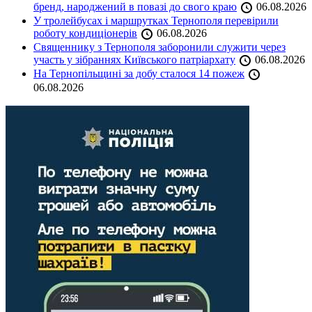
бренд, народжений в повазі до свого краю
06.08.2026
У тролейбусах і маршрутках Тернополя перевірили
роботу кондиціонерів
06.08.2026
Священнику з Тернополя заборонили служити через
участь у зібраннях Київського патріархату
06.08.2026
На Тернопільщині за добу сталося 14 пожеж
06.08.2026