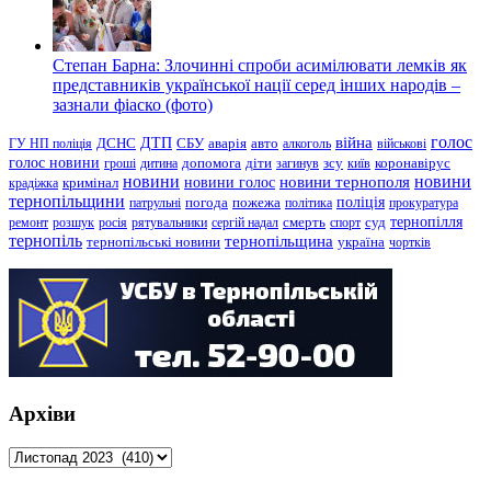
Степан Барна: Злочинні спроби асимілювати лемків як
представників української нації серед інших народів –
зазнали фіаско (фото)
голос
війна
ДТП
ГУ НП поліція
ДСНС
СБУ
аварія
авто
алкоголь
військові
голос новини
зсу
гроші
дитина
допомога
діти
загинув
київ
коронавірус
новини
новини тернополя
новини
новини голос
кримінал
крадіжка
тернопільщини
поліція
патрульні
погода
пожежа
політика
прокуратура
тернопілля
суд
ремонт
розшук
росія
рятувальники
сергій надал
смерть
спорт
тернопіль
тернопільщина
україна
тернопільські новини
чортків
Архіви
Архіви