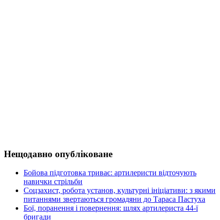
Нещодавно опубліковане
Бойова підготовка триває: артилеристи відточують
навички стрільби
Соцзахист, робота установ, культурні ініціативи: з якими
питаннями звертаються громадяни до Тараса Пастуха
Бої, поранення і повернення: шлях артилериста 44-ї
бригади