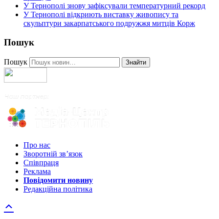
У Тернополі знову зафіксували температурний рекорд
У Тернополі відкриють виставку живопису та
скульптури закарпатського подружжя митців Корж
Пошук
Пошук
Знайти
Про нас
Зворотній зв’язок
Співпраця
Реклама
Повідомити новину
Редакційна політика