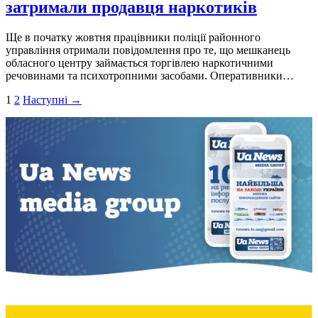
затримали продавця наркотиків
Ще в початку жовтня працівники поліції районного
управління отримали повідомлення про те, що мешканець
обласного центру займається торгівлею наркотичними
речовинами та психотропними засобами. Оперативники…
Пагінація
1
2
Наступні →
записів