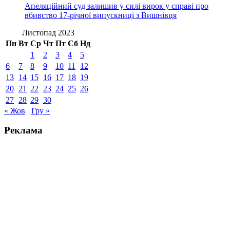
Апеляційний суд залишив у силі вирок у справі про
вбивство 17-річної випускниці з Вишнівця
Листопад 2023
Пн
Вт
Ср
Чт
Пт
Сб
Нд
1
2
3
4
5
6
7
8
9
10
11
12
13
14
15
16
17
18
19
20
21
22
23
24
25
26
27
28
29
30
« Жов
Гру »
Реклама