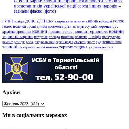
Степан Барна: Злочинні спроби асимілювати лемків як
представників української нації серед інших народів –
зазнали фіаско (фото)
голос
війна
ДТП
ГУ НП поліція
ДСНС
СБУ
аварія
авто
алкоголь
військові
голос новини
зсу
гроші
дитина
допомога
діти
загинув
київ
коронавірус
новини
новини тернополя
новини
новини голос
кримінал
крадіжка
тернопільщини
поліція
патрульні
погода
пожежа
політика
прокуратура
тернопілля
суд
ремонт
розшук
росія
рятувальники
сергій надал
смерть
спорт
тернопіль
тернопільщина
україна
тернопільські новини
чортків
Архіви
Архіви
Ми в соціальних мережах