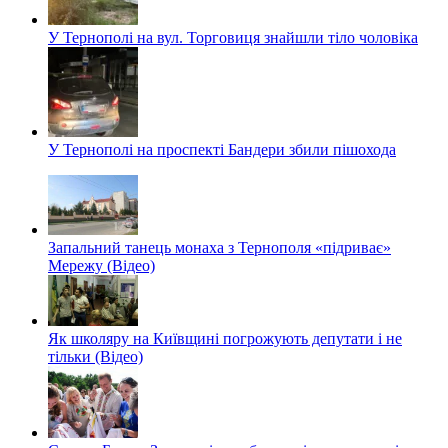
У Тернополі на вул. Торговиця знайшли тіло чоловіка
У Тернополі на проспекті Бандери збили пішохода
Запальний танець монаха з Тернополя «підриває»
Мережу (Відео)
Як школяру на Київщині погрожують депутати і не
тільки (Відео)