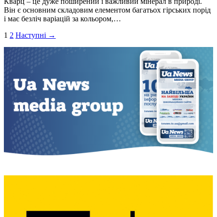
Кварц – це дуже поширений і важливий мінерал в природі.
Він є основним складовим елементом багатьох гірських порід
і має безліч варіацій за кольором,…
Пагінація
1
2
Наступні →
записів