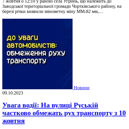
7 жовтня о 12:10 у районі села Угринь, що належить до
Заводської територіальної громади Чортківського району, на
березі річки виявили мінометну міну ММ-82 мм,…
Новини
09.10.2023
Увага водії: На вулиці Руській
частково обмежать рух транспорту з 10
жовтня