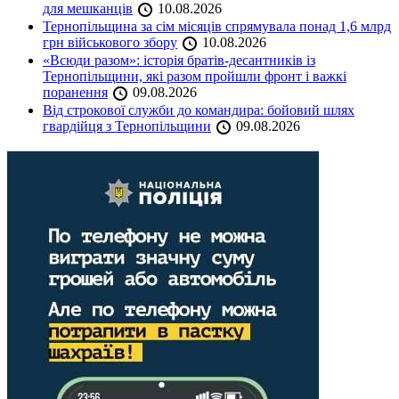
для мешканців
10.08.2026
Тернопільщина за сім місяців спрямувала понад 1,6 млрд
грн військового збору
10.08.2026
«Всюди разом»: історія братів-десантників із
Тернопільщини, які разом пройшли фронт і важкі
поранення
09.08.2026
Від строкової служби до командира: бойовий шлях
гвардійця з Тернопільщини
09.08.2026