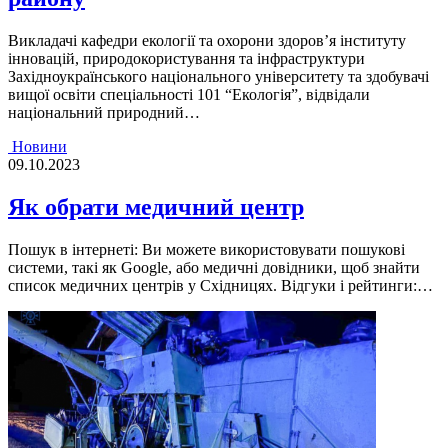
Викладачi кафедри екологiї та охорони здоров’я iнституту
iнновацiй, природокористування та iнфраструктури
Захiдноукраїнського нацiонального унiверситету та здобувачi
вищої освiти спецiальностi 101 “Екологiя”, вiдвiдали
нацiональний природний…
Новини
09.10.2023
Як обрати медичний центр
Пошук в інтернеті: Ви можете використовувати пошукові
системи, такі як Google, або медичні довідники, щоб знайти
список медичних центрів у Східницях. Відгуки і рейтинги:…