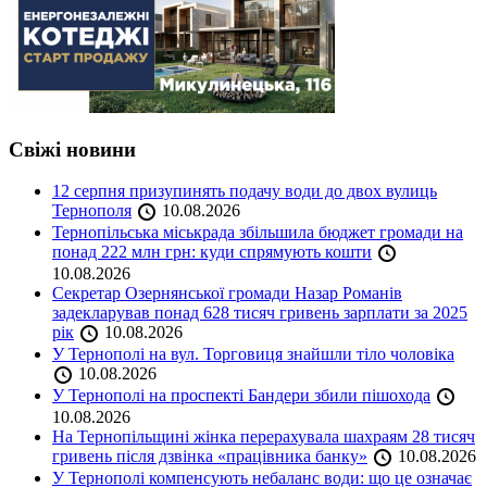
Свіжі новини
12 серпня призупинять подачу води до двох вулиць
Тернополя
10.08.2026
Тернопільська міськрада збільшила бюджет громади на
понад 222 млн грн: куди спрямують кошти
10.08.2026
Секретар Озернянської громади Назар Романів
задекларував понад 628 тисяч гривень зарплати за 2025
рік
10.08.2026
У Тернополі на вул. Торговиця знайшли тіло чоловіка
10.08.2026
У Тернополі на проспекті Бандери збили пішохода
10.08.2026
На Тернопільщині жінка перерахувала шахраям 28 тисяч
гривень після дзвінка «працівника банку»
10.08.2026
У Тернополі компенсують небаланс води: що це означає