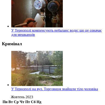
У Тернополі компенсують небаланс води: що це означає
для мешканців
Кримінал
У Тернополі на вул. Торговиця знайшли тіло чоловіка
Жовтень 2023
Пн
Вт
Ср
Чт
Пт
Сб
Нд