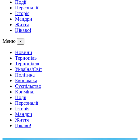
Події
Персоналії
Історія
Мандри
Життя
Цікаво!
Меню
×
Новини
Тернопіль
Тернопілля
Україна/Світ
Політика
Економіка
Суспільство
Кримінал
Події
Персоналії
Історія
Мандри
Життя
Цікаво!