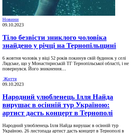
Новини
09.10.2023
Тіло безвісти зниклого чоловіка
знайдено у річці на Тернопільщині
6 жовтня чоловік у віці 52 років покинув свій будинок у селі
Лядське, що у Монастириській ТГ Тернопільської області, і не
повернувся. Його зникнення…
Життя
09.10.2023
Народний улюбленець Ілля Найда
вирушає в осінній тур Україною:
артист дасть концерт в Тернополі
Народний улюбленець Iлля Найда вирушає в осiннiй тур
Україною. 26 листопада артист дасть концерт в Тернополi в