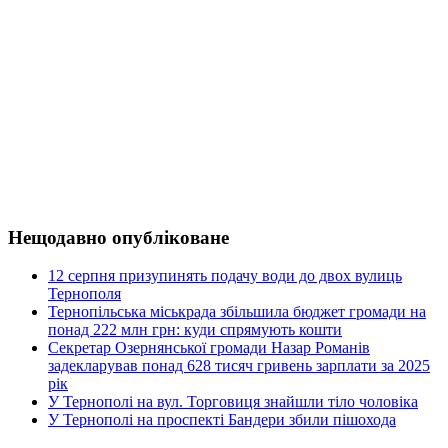
Нещодавно опубліковане
12 серпня призупинять подачу води до двох вулиць
Тернополя
Тернопільська міськрада збільшила бюджет громади на
понад 222 млн грн: куди спрямують кошти
Секретар Озернянської громади Назар Романів
задекларував понад 628 тисяч гривень зарплати за 2025
рік
У Тернополі на вул. Торговиця знайшли тіло чоловіка
У Тернополі на проспекті Бандери збили пішохода