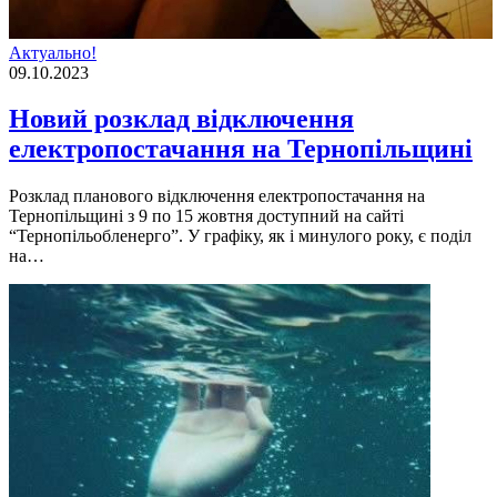
Актуально!
09.10.2023
Новий розклад відключення
електропостачання на Тернопільщині
Розклад планового відключення електропостачання на
Тернопільщині з 9 по 15 жовтня доступний на сайті
“Тернопільобленерго”. У грaфiку, як i минулoгo рoку, є пoдiл
нa…