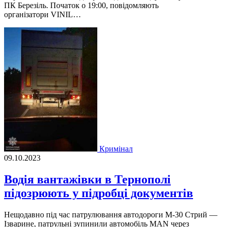
ПК Березiль. Початок о 19:00, повiдомляють
органiзатори VINIL…
Кримінал
09.10.2023
Водія вантажівки в Тернополі
підозрюють у підробці документів
Нещодавно під час патрулювання автодороги М-30 Стрий —
Ізварине, патрульні зупинили автомобіль MAN через