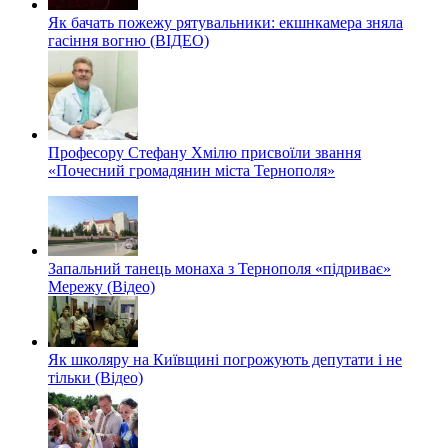
Як бачать пожежу рятувальники: екшнкамера зняла
гасіння вогню (ВІДЕО)
Професору Стефану Хмілю присвоїли звання
«Почесний громадянин міста Тернополя»
Запальний танець монаха з Тернополя «підриває»
Мережу (Відео)
Як школяру на Київщині погрожують депутати і не
тільки (Відео)