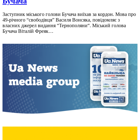
Бучача
Заступник мiського голови Бучача виїхав за кордон. Мова про
49-рiчного “свободiвця” Василя Вонсяка, повiдомляє з
власних джерел видання “Тернополяни“. Мiський голова
Бучача Вiталiй Фреяк…