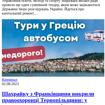
Управління освіти, молоді та спорту Збаразької міської ради
провело ще один сумнівний тендер, яким може зацікавитися
Державне бюро розслідувань України. Йдеться про
капітальний ремонт…
Кримінал
02.08.2023
Шахрайку з Франківщини викрили
правоохоронці Тернопільщини: у