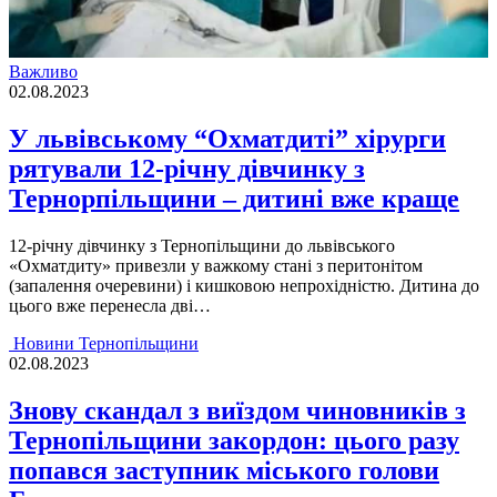
Важливо
02.08.2023
У львівському “Охматдиті” хірурги
рятували 12-річну дівчинку з
Тернорпільщини – дитині вже краще
12-рiчну дiвчинку з Тернопiльщини до львiвського
«Охматдиту» привезли у важкому станi з перитонiтом
(запалення очеревини) i кишковою непрохiднiстю. Дитина до
цього вже перенесла двi…
Новини Тернопільщини
02.08.2023
Знову скандал з виїздом чиновників з
Тернопільщини закордон: цього разу
попався заступник міського голови