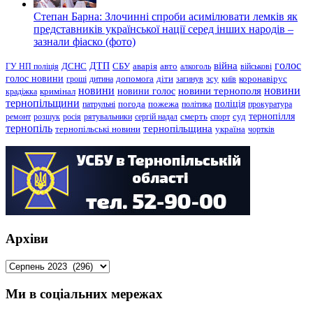
Степан Барна: Злочинні спроби асимілювати лемків як
представників української нації серед інших народів –
зазнали фіаско (фото)
голос
війна
ДТП
ГУ НП поліція
ДСНС
СБУ
аварія
авто
алкоголь
військові
голос новини
зсу
гроші
дитина
допомога
діти
загинув
київ
коронавірус
новини
новини тернополя
новини
новини голос
кримінал
крадіжка
тернопільщини
поліція
патрульні
погода
пожежа
політика
прокуратура
тернопілля
суд
ремонт
розшук
росія
рятувальники
сергій надал
смерть
спорт
тернопіль
тернопільщина
україна
тернопільські новини
чортків
Архіви
Архіви
Ми в соціальних мережах