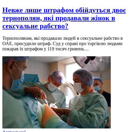
Невже лише штрафом обійдуться двоє
тернополян, які продавали жінок в
сексуальне рабство?
Тернополянам, якi продавали людей в сексуальне рабство в
ОАЕ, присудили штраф. Суд у справi про торгiвлю людьми
покарав їх штрафом у 119 тисяч гривень…