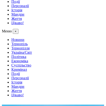
Події
Персоналії
Історія
Мандри
Життя
Цікаво!
Меню
×
Новини
Тернопіль
Тернопілля
Україна/Світ
Політика
Економіка
Суспільство
Кримінал
Події
Персоналії
Історія
Мандри
Життя
Цікаво!