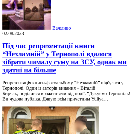
Важливо
02.08.2023
Під час репрезентації книги
“Незламній” у Тернополі вдалося
зібрати чималу суму на ЗСУ, однак ми
здатні на більше
Репрезентацiя книги-фотоальбому “Незламнiй” вiдбулася у
Тернополi. Один iз авторiв видання – Вiталiй
Бирчак, подiлився враженнями вiд подiї. “Дякуємо Тернопiль!
Ви чудова публiка. Дякую всiм причетним Yuliya…