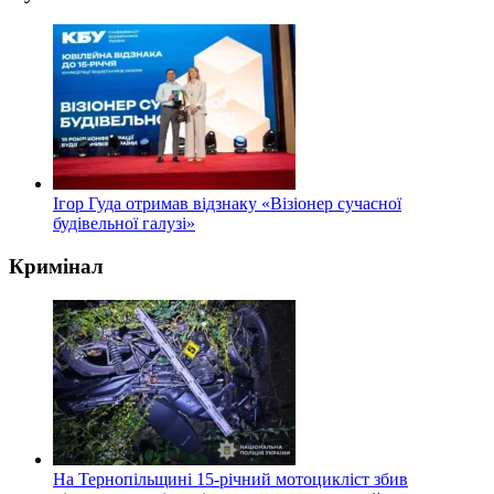
Ігор Гуда отримав відзнаку «Візіонер сучасної
будівельної галузі»
Кримінал
На Тернопільщині 15-річний мотоцикліст збив