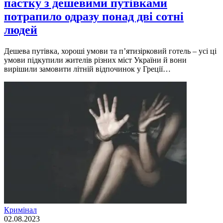
пастку з дешевими путівками
потрапило одразу понад дві сотні
людей
Дешева путiвка, хорошi умови та п’ятизiрковий готель – усi цi
умови пiдкупили жителiв рiзних мiст України й вони
вирiшили замовити лiтнiй вiдпочинок у Грецiї…
Кримінал
02.08.2023