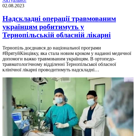
Актуально!
02.08.2023
Надскладні операції травмованим
українцям робитимуть у
Тернопільській обласній лікарні
Тернопiль доєднався до нацiональної програми
#ВрятуйКiнцiвку, яка стала новим кроком у наданнi медичної
допомоги важко травмованим українцям. В ортопедо-
травматологiчному вiддiленнi Тернопiльської обласної
клiнiчної лiкарнi проводитимуть надскладнi…