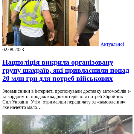
Актуально!
02.08.2023
Нацполіція викрила організовану
групу шахраїв, які привласнили понад
20 млн грн для потреб військових
Зловмисники в iнтернетi пропонували доставку автомобiлiв з-
за кордону та продаж квадрокоптерiв для потреб Збройних
Сил України. Утiм, отримавши передплату за «замовлення»,
яке начебто мало…