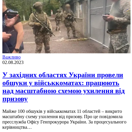
Важливо
02.08.2023
У західних областях України провели
обшуки у військкоматах: працюють
над масштабною схемою ухилення від
призову
Майже 100 обшукiв у вiйськкоматах 11 областей – викрито
масштабну схему ухилення вiд призову. Про це повiдомила
пресслужба Офiсу Генпрокурора України. За процесуального
керiвництва…