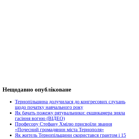
Нещодавно опубліковане
Тернопільщина долучилася до конгресових слухань
щодо початку навчального року
Як бачать пожежу рятувальники: екшнкамера зняла
гасіння вогню (ВІДЕО)
Професору Стефану Хмілю присвоїли звання
«Почесний громадянин міста Тернополя»
Як житель Тернопільщини скористався грантом і 15