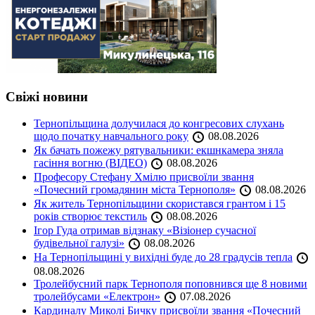
Свіжі новини
Тернопільщина долучилася до конгресових слухань
щодо початку навчального року
08.08.2026
Як бачать пожежу рятувальники: екшнкамера зняла
гасіння вогню (ВІДЕО)
08.08.2026
Професору Стефану Хмілю присвоїли звання
«Почесний громадянин міста Тернополя»
08.08.2026
Як житель Тернопільщини скористався грантом і 15
років створює текстиль
08.08.2026
Ігор Гуда отримав відзнаку «Візіонер сучасної
будівельної галузі»
08.08.2026
На Тернопільщині у вихідні буде до 28 градусів тепла
08.08.2026
Тролейбусний парк Тернополя поповнився ще 8 новими
тролейбусами «Електрон»
07.08.2026
Кардиналу Миколі Бичку присвоїли звання «Почесний