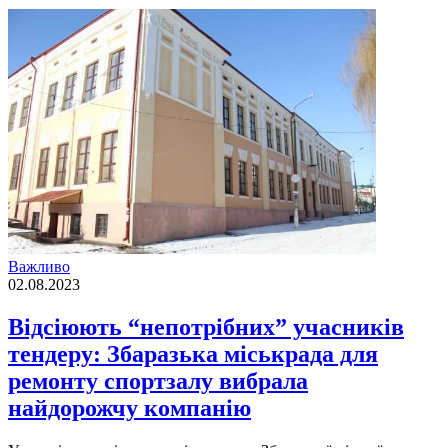
Важливо
02.08.2023
Відсіюють “непотрібних” учасників
тендеру: Збаразька міськрада для
ремонту спортзалу вибрала
найдорожчу компанію