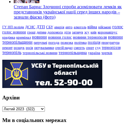
Степан Барна: Злочинні спроби асимілювати лемків як
представників української нації серед інших народів –
зазнали фіаско (фото)
голос
війна
ДТП
ГУ НП поліція
ДСНС
СБУ
аварія
авто
алкоголь
військові
голос новини
зсу
гроші
дитина
допомога
діти
загинув
київ
коронавірус
новини
новини тернополя
новини
новини голос
кримінал
крадіжка
тернопільщини
поліція
патрульні
погода
пожежа
політика
прокуратура
тернопілля
суд
ремонт
розшук
росія
рятувальники
сергій надал
смерть
спорт
тернопіль
тернопільщина
україна
тернопільські новини
чортків
Архіви
Архіви
Ми в соціальних мережах