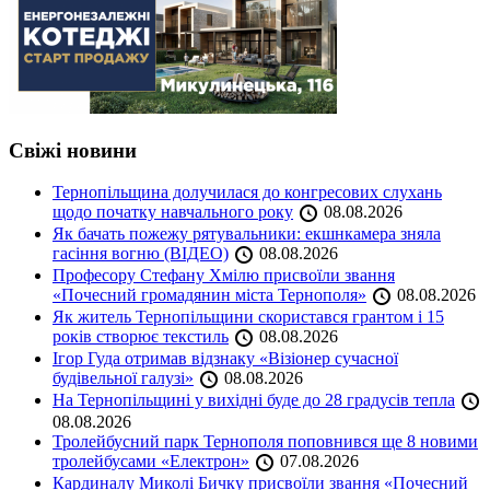
Свіжі новини
Тернопільщина долучилася до конгресових слухань
щодо початку навчального року
08.08.2026
Як бачать пожежу рятувальники: екшнкамера зняла
гасіння вогню (ВІДЕО)
08.08.2026
Професору Стефану Хмілю присвоїли звання
«Почесний громадянин міста Тернополя»
08.08.2026
Як житель Тернопільщини скористався грантом і 15
років створює текстиль
08.08.2026
Ігор Гуда отримав відзнаку «Візіонер сучасної
будівельної галузі»
08.08.2026
На Тернопільщині у вихідні буде до 28 градусів тепла
08.08.2026
Тролейбусний парк Тернополя поповнився ще 8 новими
тролейбусами «Електрон»
07.08.2026
Кардиналу Миколі Бичку присвоїли звання «Почесний