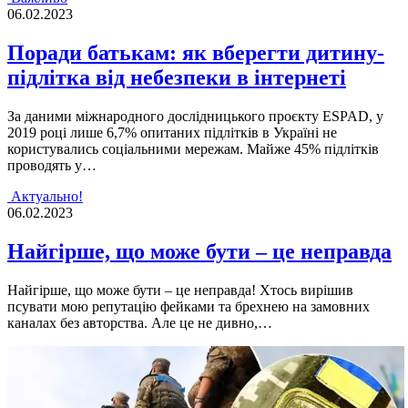
06.02.2023
Поради батькам: як вберегти дитину-
підлітка від небезпеки в інтернеті
За даними міжнародного дослідницького проєкту ESPAD, у
2019 році лише 6,7% опитаних підлітків в Україні не
користувались соціальними мережам. Майже 45% підлітків
проводять у…
Актуально!
06.02.2023
Найгірше, що може бути – це неправда
Найгiрше, що може бути – це неправда! Хтось вирiшив
псувати мою репутацiю фейками та брехнею на замовних
каналах без авторства. Але це не дивно,…