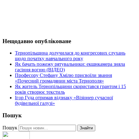
Нещодавно опубліковане
Тернопільщина долучилася до конгресових слухань
щодо початку навчального року
Як бачать пожежу рятувальники: екшнкамера зняла
гасіння вогню (ВІДЕО)
Професору Стефану Хмілю присвоїли звання
«Почесний громадянин міста Тернополя»
Як житель Тернопільщини скористався грантом і 15
років створює текстиль
Ігор Гуда отримав відзнаку «Візіонер сучасної
будівельної галузі»
Пошук
Пошук
Знайти