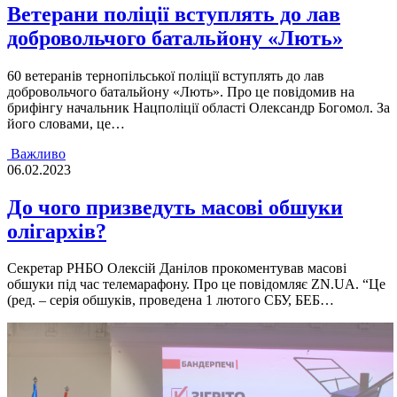
Ветерани поліції вступлять до лав
добровольчого батальйону «Лють»
60 ветеранів тернопільської поліції вступлять до лав
добровольчого батальйону «Лють». Про це повідомив на
брифінгу начальник Нацполіції області Олександр Богомол. За
його словами, це…
Важливо
06.02.2023
До чого призведуть масові обшуки
олігархів?
Секретар РНБО Олексій Данілов прокоментував масові
обшуки під час телемарафону. Про це повідомляє ZN.UA. “Це
(ред. – серія обшуків, проведена 1 лютого СБУ, БЕБ…