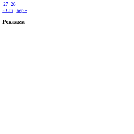
27
28
« Січ
Бер »
Реклама