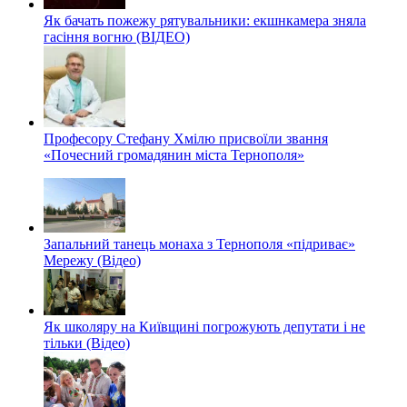
Як бачать пожежу рятувальники: екшнкамера зняла
гасіння вогню (ВІДЕО)
Професору Стефану Хмілю присвоїли звання
«Почесний громадянин міста Тернополя»
Запальний танець монаха з Тернополя «підриває»
Мережу (Відео)
Як школяру на Київщині погрожують депутати і не
тільки (Відео)