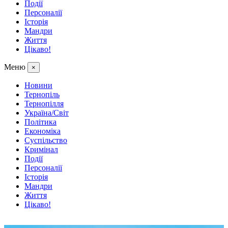
Події
Персоналії
Історія
Мандри
Життя
Цікаво!
Меню
×
Новини
Тернопіль
Тернопілля
Україна/Світ
Політика
Економіка
Суспільство
Кримінал
Події
Персоналії
Історія
Мандри
Життя
Цікаво!