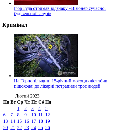
Ігор Гуда отримав відзнаку «Візіонер сучасної
будівельної галузі»
Кримінал
На Тернопільщині 15-річний мотоцикліст збив
пішохода: до лікарні потрапили троє людей
Лютий 2023
Пн
Вт
Ср
Чт
Пт
Сб
Нд
1
2
3
4
5
6
7
8
9
10
11
12
13
14
15
16
17
18
19
20
21
22
23
24
25
26