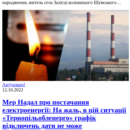
народження, житель села Залiсцi колишнього Шумського…
Актуально!
12.10.2022
Мер Надал про постачання
електроенергії: На жаль, в цій ситуації
«Тернопільобленерго» графік
відключень дати не може