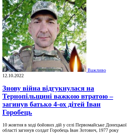
Важливо
12.10.2022
Знову вiйна вiдгукнулася на
Тернопiльщинi важкою втратою –
загинув батько 4-ох дітей Іван
Горобець
10 жовтня в ходi бойових дiй у селi Первомайське Донецької
областi загинув солдат Горобець Iван Зотович, 1977 року