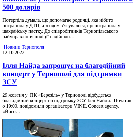
500 доларів
Потерпiла думала, що допомагає родичцi, яка нiбито
потрапила у ДТП, а згодом з’ясувалося, що потрапила у
шахрайську пастку. До спiвробiтникiв Тернопiльського
райуправлiння полiцiї надiйшло…
Новини Тернополя
12.10.2022
Ілля Найда запрошує на благодійний
концерт у Тернополі для підтримки
ЗСУ
29 жовтня у ПК «Березіль» у Тернополі відбудеться
благодійний концерт на підтримку ЗСУ Іллі Найди. Початок
о 19:00, повідомили організатори VINIL Concert agency.
«Його…