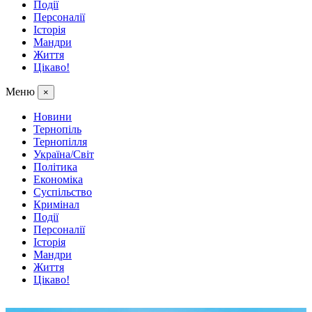
Події
Персоналії
Історія
Мандри
Життя
Цікаво!
Меню
×
Новини
Тернопіль
Тернопілля
Україна/Світ
Політика
Економіка
Суспільство
Кримінал
Події
Персоналії
Історія
Мандри
Життя
Цікаво!