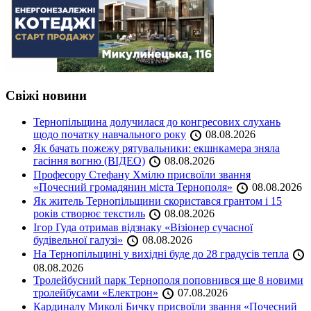
Свіжі новини
Тернопільщина долучилася до конгресових слухань
щодо початку навчального року
08.08.2026
Як бачать пожежу рятувальники: екшнкамера зняла
гасіння вогню (ВІДЕО)
08.08.2026
Професору Стефану Хмілю присвоїли звання
«Почесний громадянин міста Тернополя»
08.08.2026
Як житель Тернопільщини скористався грантом і 15
років створює текстиль
08.08.2026
Ігор Гуда отримав відзнаку «Візіонер сучасної
будівельної галузі»
08.08.2026
На Тернопільщині у вихідні буде до 28 градусів тепла
08.08.2026
Тролейбусний парк Тернополя поповнився ще 8 новими
тролейбусами «Електрон»
07.08.2026
Кардиналу Миколі Бичку присвоїли звання «Почесний