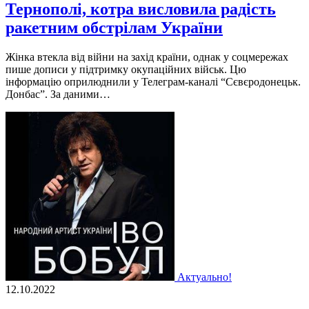
Тернополі, котра висловила радість
ракетним обстрілам України
Жiнка втекла вiд вiйни на захiд країни, однак у соцмережах
пише дописи у пiдтримку окупацiйних вiйськ. Цю
iнформацiю оприлюднили у Телеграм-каналi “Сєвєродонецьк.
Донбас”. За даними…
Актуально!
12.10.2022