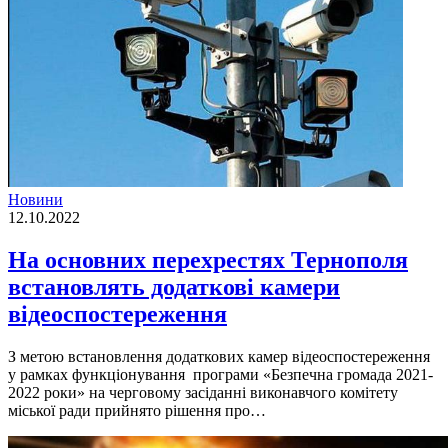
Новини
12.10.2022
На основних перехрестях Тернополя
встановлять додаткові камери
відеоспостереження
З метою встановлення додаткових камер вiдеоспостереження
у рамках функцiонування програми «Безпечна громада 2021-
2022 роки» на черговому засiданнi виконавчого комiтету
мiської ради прийнято рiшення про…