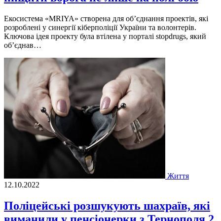
Екосистема «MRIYA» створена для об’єднання проектiв, якi
розробленi у синергiї кiберполiцiї України та волонтерiв.
Ключова iдея проекту була втiлена у порталi stopdrugs, який
об’єднав…
Життя
12.10.2022
Поліцейські розшукують шахраїв, які
виманили у пенсіонерки з Тернополя 2