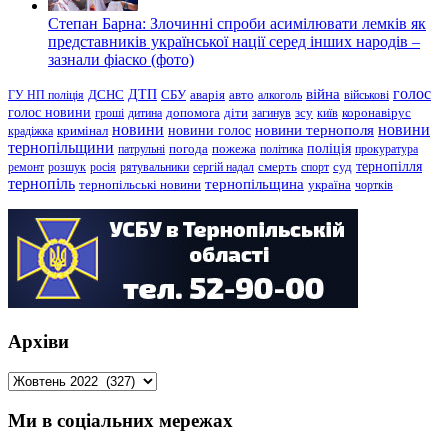
Степан Барна: Злочинні спроби асимілювати лемків як
представників української нації серед інших народів –
зазнали фіаско (фото)
голос
війна
ДТП
ГУ НП поліція
ДСНС
СБУ
аварія
авто
алкоголь
військові
голос новини
зсу
гроші
дитина
допомога
діти
загинув
київ
коронавірус
новини
новини тернополя
новини
новини голос
кримінал
крадіжка
тернопільщини
поліція
патрульні
погода
пожежа
політика
прокуратура
тернопілля
суд
ремонт
розшук
росія
рятувальники
сергій надал
смерть
спорт
тернопіль
тернопільщина
україна
тернопільські новини
чортків
Архіви
Архіви
Ми в соціальних мережах