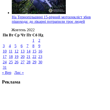
На Тернопільщині 15-річний мотоцикліст збив
пішохода: до лікарні потрапили троє людей
Жовтень 2022
Пн
Вт
Ср
Чт
Пт
Сб
Нд
1
2
3
4
5
6
7
8
9
10
11
12
13
14
15
16
17
18
19
20
21
22
23
24
25
26
27
28
29
30
31
« Вер
Лис »
Реклама