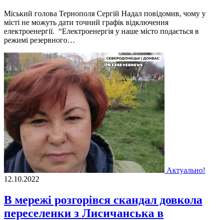
Мiський голова Тернополя Сергiй Надал повiдомив, чому у
мiстi не можуть дати точний графiк вiдключення
електроенергiї. “Електроенергiя у наше мiсто подається в
режимi резервного…
Актуально!
12.10.2022
В мережі розгорівся скандал довкола
переселенки з Лисичанська в