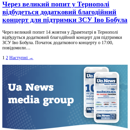
Через великий попит у Тернополі
відбудеться додатковий благодійний
концерт для підтримки ЗСУ Іво Бобула
Через великий попит 14 жовтня у Драмтеатрі в Тернополі
відбудуться додатковий благодійний концерт для підтримки
ЗСУ Іво Бобула. Початок додаткового концерту о 17:00,
повідомили…
Пагінація
1
2
Наступні →
записів