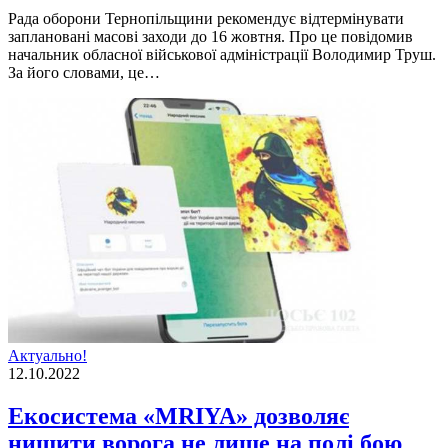
Рада оборони Тернопiльщини рекомендує вiдтермiнувати
запланованi масовi заходи до 16 жовтня. Про це повiдомив
начальник обласної вiйськової адмiнiстрацiї Володимир Труш.
За його словами, це…
Актуально!
12.10.2022
Екосистема «MRIYA» дозволяє
нищити ворога не лише на полі бою