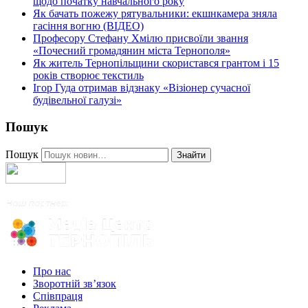
щодо початку навчального року
Як бачать пожежу рятувальники: екшнкамера зняла
гасіння вогню (ВІДЕО)
Професору Стефану Хмілю присвоїли звання
«Почесний громадянин міста Тернополя»
Як житель Тернопільщини скористався грантом і 15
років створює текстиль
Ігор Гуда отримав відзнаку «Візіонер сучасної
будівельної галузі»
Пошук
Пошук
Знайти
Про нас
Зворотній зв’язок
Співпраця