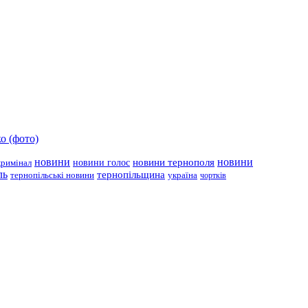
о (фото)
новини
новини тернополя
новини
новини голос
кримінал
ль
тернопільщина
україна
тернопільські новини
чортків