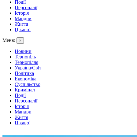
Події
Персоналії
Історія
Мандри
Життя
Цікаво!
Меню
×
Новини
Тернопіль
Тернопілля
Україна/Світ
Політика
Економіка
Суспільство
Кримінал
Події
Персоналії
Історія
Мандри
Життя
Цікаво!