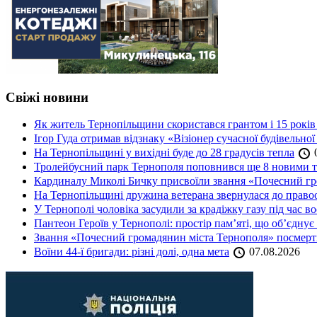
Свіжі новини
Як житель Тернопільщини скористався грантом і 15 років
Ігор Гуда отримав відзнаку «Візіонер сучасної будівельної
На Тернопільщині у вихідні буде до 28 градусів тепла
0
Тролейбусний парк Тернополя поповнився ще 8 новими 
Кардиналу Миколі Бичку присвоїли звання «Почесний гр
На Тернопільщині дружина ветерана звернулася до правоох
У Тернополі чоловіка засудили за крадіжку газу під час в
Пантеон Героїв у Тернополі: простір пам’яті, що об’єднує
Звання «Почесний громадянин міста Тернополя» посмерт
Воїни 44-ї бригади: різні долі, одна мета
07.08.2026