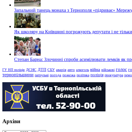
Запальний танець монаха з Тернополя «підриває» Мережу
Як школяру на Київщині погрожують депутати і не тільки
Степан Барна: Злочинні спроби асимілювати лемків як пред
голос
війна
г
ДТП
ГУ НП поліція
ДСНС
СБУ
аварія
авто
алкоголь
військові
тернопільщини
поліція
патрульні
погода
пожежа
політика
прокуратура
ремо
Архіви