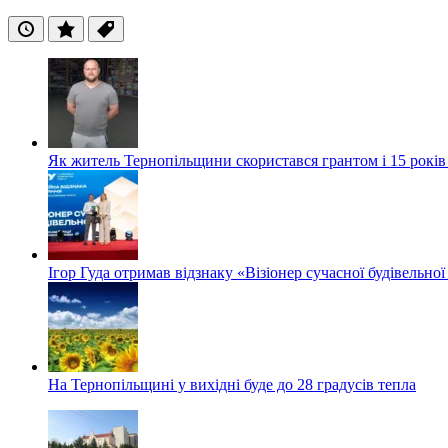
Останні
Популярні
Теги
Як житель Тернопільщини скористався грантом і 15 років
Ігор Гуда отримав відзнаку «Візіонер сучасної будівельної
На Тернопільщині у вихідні буде до 28 градусів тепла