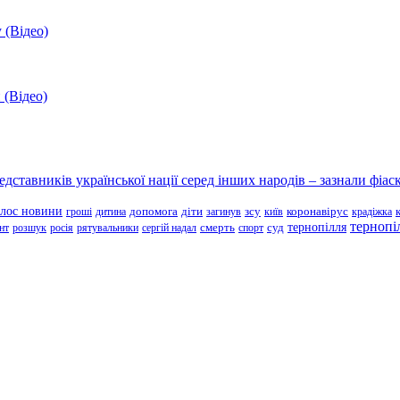
 (Відео)
 (Відео)
ставників української нації серед інших народів – зазнали фіаск
олос новини
зсу
гроші
дитина
допомога
діти
загинув
київ
коронавірус
крадіжка
тернопі
тернопілля
суд
нт
розшук
росія
рятувальники
сергій надал
смерть
спорт