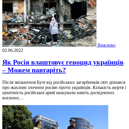
Важливо
02.06.2022
Як Росія влаштовує геноцид українців
– Можем павтаріть?
Після звільнення Бучі від російських загарбників світ дізнався
про жахливі злочини росіян проти українців. Кількість жертв і
цинічність російської армії шокували навіть досвідчених
воєнних…