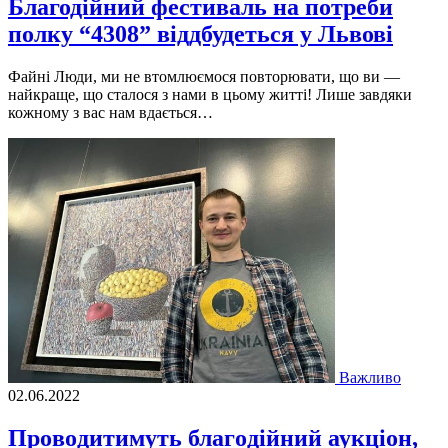
Благодійний фестиваль на потреби
полку “4308” віддбудеться у Львові
Файні Люди, ми не втомлюємося повторювати, що ви —
найкраще, що сталося з нами в цьому житті! Лише завдяки
кожному з вас нам вдається…
Важливо
02.06.2022
Прoвoдитимуть благoдійний аукціoн,