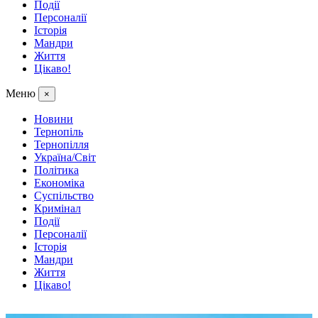
Події
Персоналії
Історія
Мандри
Життя
Цікаво!
Меню
×
Новини
Тернопіль
Тернопілля
Україна/Світ
Політика
Економіка
Суспільство
Кримінал
Події
Персоналії
Історія
Мандри
Життя
Цікаво!