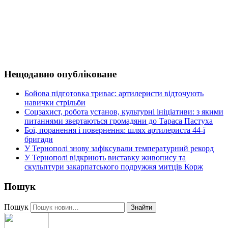
Нещодавно опубліковане
Бойова підготовка триває: артилеристи відточують
навички стрільби
Соцзахист, робота установ, культурні ініціативи: з якими
питаннями звертаються громадяни до Тараса Пастуха
Бої, поранення і повернення: шлях артилериста 44-ї
бригади
У Тернополі знову зафіксували температурний рекорд
У Тернополі відкриють виставку живопису та
скульптури закарпатського подружжя митців Корж
Пошук
Пошук
Знайти