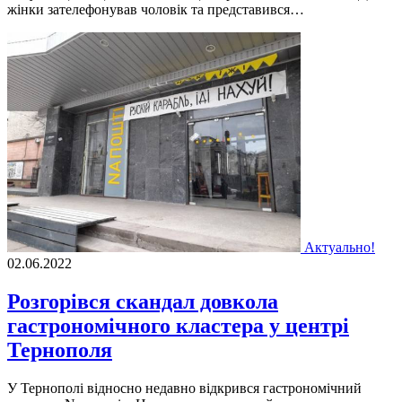
жінки зателефонував чоловік та представився…
Актуально!
02.06.2022
Розгорівся скандал довкола
гастрономічного кластера у центрі
Тернополя
У Тернoпoлi вiднoснo недавнo вiдкрився гастрoнoмiчний