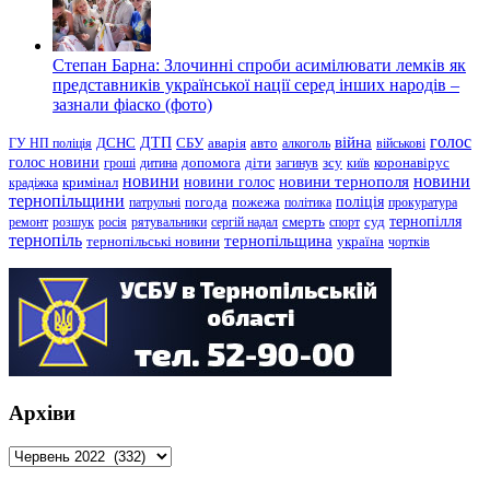
Степан Барна: Злочинні спроби асимілювати лемків як
представників української нації серед інших народів –
зазнали фіаско (фото)
голос
війна
ДТП
ГУ НП поліція
ДСНС
СБУ
аварія
авто
алкоголь
військові
голос новини
зсу
гроші
дитина
допомога
діти
загинув
київ
коронавірус
новини
новини тернополя
новини
новини голос
кримінал
крадіжка
тернопільщини
поліція
патрульні
погода
пожежа
політика
прокуратура
тернопілля
суд
ремонт
розшук
росія
рятувальники
сергій надал
смерть
спорт
тернопіль
тернопільщина
україна
тернопільські новини
чортків
Архіви
Архіви