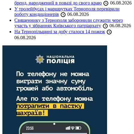
бренд, народжений в повазі до свого краю
06.08.2026
У тролейбусах і маршрутках Тернополя перевірили
роботу кондиціонерів
06.08.2026
Священнику з Тернополя заборонили служити через
участь у зібраннях Київського патріархату
06.08.2026
На Тернопільщині за добу сталося 14 пожеж
06.08.2026