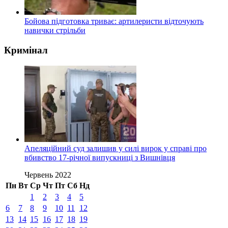
Бойова підготовка триває: артилеристи відточують
навички стрільби
Кримінал
Апеляційний суд залишив у силі вирок у справі про
вбивство 17-річної випускниці з Вишнівця
Червень 2022
Пн
Вт
Ср
Чт
Пт
Сб
Нд
1
2
3
4
5
6
7
8
9
10
11
12
13
14
15
16
17
18
19