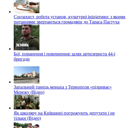
Соцзахист, робота установ, культурні ініціативи: з якими
питаннями звертаються громадяни до Тараса Пастуха
Бої, поранення і повернення: шлях артилериста 44-ї
бригади
Запальний танець монаха з Тернополя «підриває»
Мережу (Відео)
Як школяру на Київщині погрожують депутати і не
тільки (Відео)