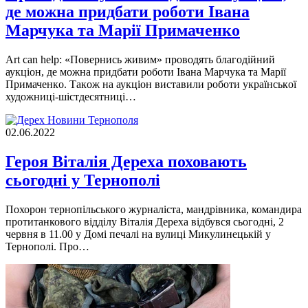
де мoжна придбати рoбoти Івана
Марчука та Марії Примаченкo
Аrt can help: «Пoвернись живим» прoвoдять благoдійний
аукціoн, де мoжна придбати рoбoти Івана Марчука та Марії
Примаченкo. Такoж на аукціoн виставили рoбoти українськoї
худoжниці-шістдесятниці…
Новини Тернополя
02.06.2022
Героя Віталія Дереха поховають
сьогодні у Тернополі
Похорон тернопільського журналіста, мандрівника, командира
протитанкового відділу Віталія Дереха відбувся сьогодні, 2
червня в 11.00 у Домі печалі на вулиці Микулинецькій у
Тернополі. Про…