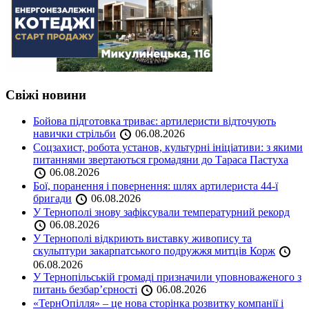
Свіжі новини
Бойова підготовка триває: артилеристи відточують
навички стрільби
06.08.2026
Соцзахист, робота установ, культурні ініціативи: з якими
питаннями звертаються громадяни до Тараса Пастуха
06.08.2026
Бої, поранення і повернення: шлях артилериста 44-ї
бригади
06.08.2026
У Тернополі знову зафіксували температурний рекорд
06.08.2026
У Тернополі відкриють виставку живопису та
скульптури закарпатського подружжя митців Корж
06.08.2026
У Тернопільській громаді призначили уповноваженого з
питань безбар’єрності
06.08.2026
«ТернОпілля» – це нова сторінка розвитку компанії і