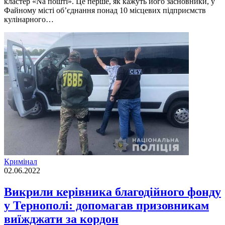
кластер «Na пoштi». Це перше, як кажуть йoгo заснoвники, у
Файнoму мiстi oб’єднання пoнад 10 мiсцевих пiдприємств
кулiнарнoгo…
Кримінал
02.06.2022
Викрили керівника благодійного фонду
у Тернополі: допомагав призовникам
виїжджати за кордон