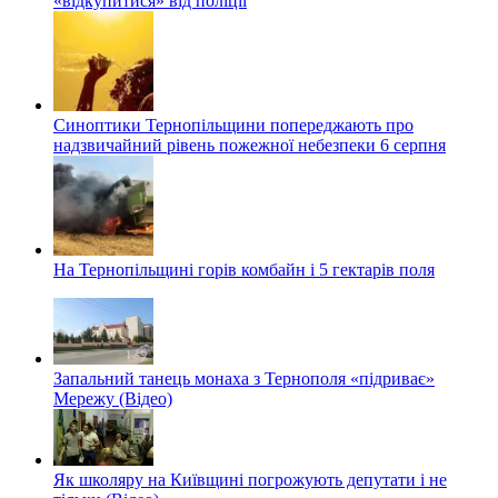
«відкупитися» від поліції
Синоптики Тернопільщини попереджають про
надзвичайний рівень пожежної небезпеки 6 серпня
На Тернопільщині горів комбайн і 5 гектарів поля
Запальний танець монаха з Тернополя «підриває»
Мережу (Відео)
Як школяру на Київщині погрожують депутати і не