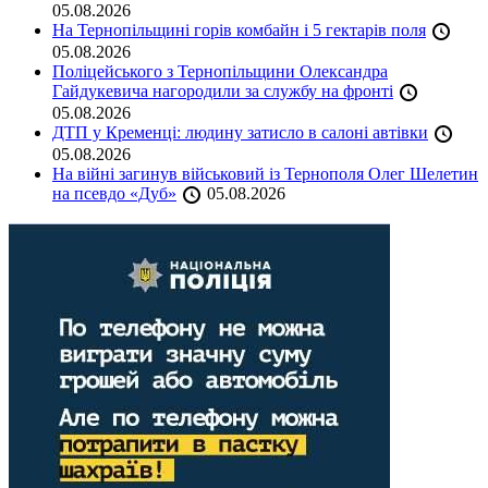
05.08.2026
На Тернопільщині горів комбайн і 5 гектарів поля
05.08.2026
Поліцейського з Тернопільщини Олександра
Гайдукевича нагородили за службу на фронті
05.08.2026
ДТП у Кременці: людину затисло в салоні автівки
05.08.2026
На війні загинув військовий із Тернополя Олег Шелетин
на псевдо «Дуб»
05.08.2026