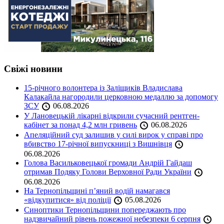
Свіжі новини
15-річного волонтера із Заліщиків Владислава
Калакайла нагородили церковною медаллю за допомогу
ЗСУ
06.08.2026
У Лановецькій лікарні відкрили сучасний рентген-
кабінет за понад 4,2 млн гривень
06.08.2026
Апеляційний суд залишив у силі вирок у справі про
вбивство 17-річної випускниці з Вишнівця
06.08.2026
Голова Васильковецької громади Андрій Гайдаш
отримав Подяку Голови Верховної Ради України
06.08.2026
На Тернопільщині п’яний водій намагався
«відкупитися» від поліції
05.08.2026
Синоптики Тернопільщини попереджають про
надзвичайний рівень пожежної небезпеки 6 серпня