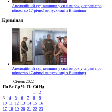
Апеляційний суд залишив у силі вирок у справі про
вбивство 17-річної випускниці з Вишнівця
Кримінал
Апеляційний суд залишив у силі вирок у справі про
вбивство 17-річної випускниці з Вишнівця
Січень 2022
Пн
Вт
Ср
Чт
Пт
Сб
Нд
1
2
3
4
5
6
7
8
9
10
11
12
13
14
15
16
17
18
19
20
21
22
23