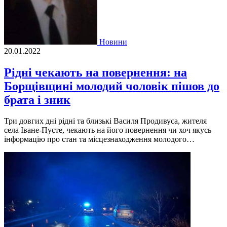
Новини
20.01.2022
Рідні чекають на повернення: на
Борщівщині молодий чоловік пішов до
брата і зник
Три довгих дні рідні та близькі Василя Продивуса, жителя
села Іване-Пусте, чекають на його повернення чи хоч якусь
інформацію про стан та місцезнаходження молодого…