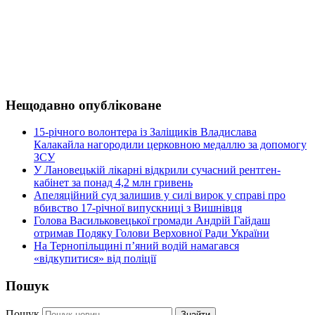
Нещодавно опубліковане
15-річного волонтера із Заліщиків Владислава
Калакайла нагородили церковною медаллю за допомогу
ЗСУ
У Лановецькій лікарні відкрили сучасний рентген-
кабінет за понад 4,2 млн гривень
Апеляційний суд залишив у силі вирок у справі про
вбивство 17-річної випускниці з Вишнівця
Голова Васильковецької громади Андрій Гайдаш
отримав Подяку Голови Верховної Ради України
На Тернопільщині п’яний водій намагався
«відкупитися» від поліції
Пошук
Пошук
Знайти