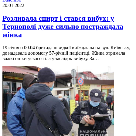
20.01.2022
Розливала спирт і стався вибух: у
Тернополі дуже сильно постраждала
жінка
19 січня о 00.04 бригада швидкої виїжджала на вул. Київську,
де надавала допомогу 57-річній пацієнтці. Жінка отримала
важкі опіки усього тіла унаслідок вибуху. За…