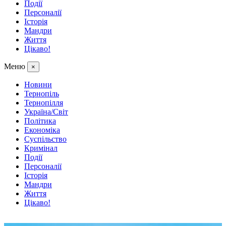
Події
Персоналії
Історія
Мандри
Життя
Цікаво!
Меню
×
Новини
Тернопіль
Тернопілля
Україна/Світ
Політика
Економіка
Суспільство
Кримінал
Події
Персоналії
Історія
Мандри
Життя
Цікаво!