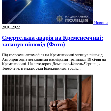
Новини
20.01.2022
Смертельна аварія на Кременеччині:
загинув пішохід (Фото)
Під колесами автомобіля на Кременеччині загинув пішохід.
Автопригода з летальними наслідками трапилася 19 січня на
Кременеччині. На автодорозі Доманово-Ковель-Чернівці-
Тереблече, в межах села Білокриниця, водій…