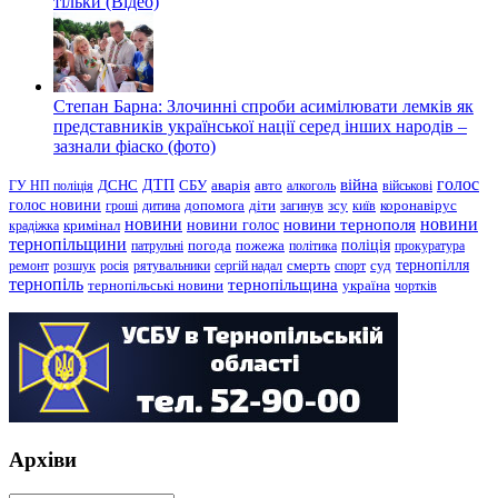
тільки (Відео)
Степан Барна: Злочинні спроби асимілювати лемків як
представників української нації серед інших народів –
зазнали фіаско (фото)
голос
війна
ДТП
ГУ НП поліція
ДСНС
СБУ
аварія
авто
алкоголь
військові
голос новини
зсу
гроші
дитина
допомога
діти
загинув
київ
коронавірус
новини
новини тернополя
новини
новини голос
кримінал
крадіжка
тернопільщини
поліція
патрульні
погода
пожежа
політика
прокуратура
тернопілля
суд
ремонт
розшук
росія
рятувальники
сергій надал
смерть
спорт
тернопіль
тернопільщина
україна
тернопільські новини
чортків
Архіви