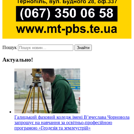
Пошук
Знайти
Актуально!
Галицький фаховий коледж імені В’ячеслава Чорновола
запрошує на навчання за освітньо-професійною
програмою «Геодезія та землеустрій»