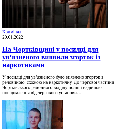
Кримінал
20.01.2022
На Чортківщині у посилці для
ув’язненого виявили згорток із
наркотиками
У посилці для ув’язненого було виявлено згорток з
речовиною, схожою на наркотичну. До чергової частини
Чортківського районного відділу поліції надійшло
повідомлення від чергового установи…